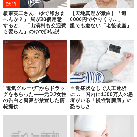
話題
板東英二さん「ゆで卵おま
【天地真理が激白】「週
へんか？」 局が20個用意
6000円でやりくり…」──
すると… 「出演料も交通費
誰でも危ない「老後破産」
も要らん」のゆで卵伝説
“電気グルーヴ”からドラッ
自覚症状なしで人工透析
グをもらった――元DJ女性
に… 国内に1300万人の患
の告白と警察が放置した情
者がいる「慢性腎臓病」の
報提供
恐ろしさ