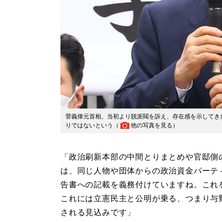
菅義偉元首相。当初より脱派閥を訴え、存在感を示してき
りではないという（
他の写真を見る
）
「政治刷新本部の中間とりまとめや官邸側
は、同じ人物や団体からの政治資金パーテ
告書への記載を義務付けていますね。これ
これには立憲民主と公明が乗る、つまり与
される見込みです」