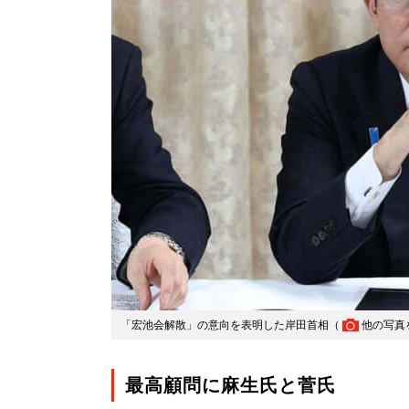
「宏池会解散」の意向を表明した岸田首相（
他の写真
最高顧問に麻生氏と菅氏