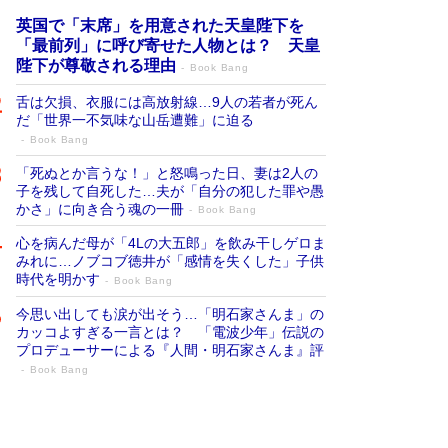
英国で「末席」を用意された天皇陛下を
「最前列」に呼び寄せた人物とは？ 天皇
陛下が尊敬される理由
Book Bang
舌は欠損、衣服には高放射線…9人の若者が死ん
だ「世界一不気味な山岳遭難」に迫る
Book Bang
「死ぬとか言うな！」と怒鳴った日、妻は2人の
子を残して自死した…夫が「自分の犯した罪や愚
かさ」に向き合う魂の一冊
Book Bang
心を病んだ母が「4Lの大五郎」を飲み干しゲロま
みれに…ノブコブ徳井が「感情を失くした」子供
時代を明かす
Book Bang
今思い出しても涙が出そう…「明石家さんま」の
カッコよすぎる一言とは？ 「電波少年」伝説の
プロデューサーによる『人間・明石家さんま』評
Book Bang
「宇宙兄弟」最終46巻がベストセラー1
位 宇宙開発への関心を押し上げた18年の
物語に幕 特装版には「宇宙で描かれたマ