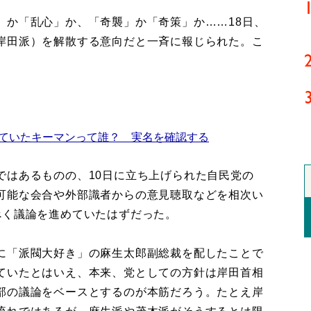
」か「乱心」か、「奇襲」か「奇策」か……18日、
岸田派）を解散する意向だと一斉に報じられた。こ
えていたキーマンって誰？ 実名を確認する
はあるものの、10日に立ち上げられた自民党の
可能な会合や外部識者からの意見聴取などを相次い
べく議論を進めていたはずだった。
に「派閥大好き」の麻生太郎副総裁を配したことで
ていたとはいえ、本来、党としての方針は岸田首相
部の議論をベースとするのが本筋だろう。たとえ岸