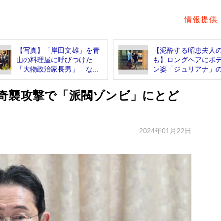
情報提供
【写真】「岸田文雄」を青
【泥酔する昭恵夫人
山の料理屋に呼びつけた
も】ロングヘアにボ
「大物政治家長男」 な...
ン姿「ジュリアナ」の.
奇襲攻撃で「派閥ゾンビ」にとど
2024年01月22日