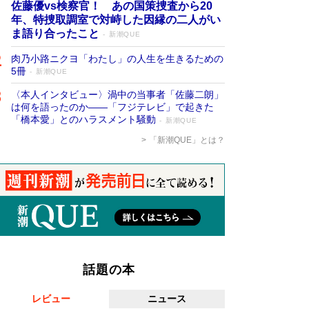
佐藤優vs検察官！ あの国策捜査から20
年、特捜取調室で対峙した因縁の二人がい
ま語り合ったこと
新潮QUE
肉乃小路ニクヨ「わたし」の人生を生きるための
5冊
新潮QUE
〈本人インタビュー〉渦中の当事者「佐藤二朗」
は何を語ったのか――「フジテレビ」で起きた
「橋本愛」とのハラスメント騒動
新潮QUE
「新潮QUE」とは？
話題の本
レビュー
ニュース