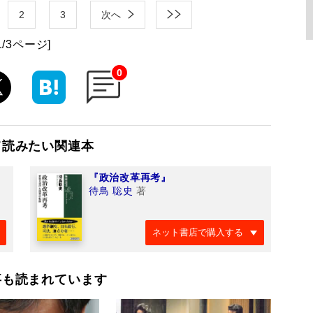
2
3
次へ
1/3ページ]
0
て読みたい関連本
『政治改革再考』
待鳥 聡史
著
ネット書店で購入する
事も読まれています