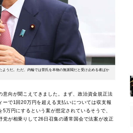
たようだ。ただ、内輪では菅氏を本物の無派閥だと受け止める者ばか
の意向が聞こえてきました。まず、政治資金規正法
ィーで1回20万円を超える支払いについては収支報
を5万円にするという案が想定されているそうで、
野党が相乗りして26日召集の通常国会で法案が改正