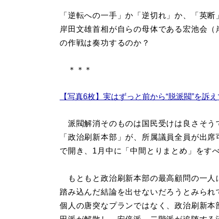
「逆転への一手」か「逆切れ」か、「英断
岸田文雄首相が自らの母体である宏池会（
の作戦は奏功するのか？
＊＊＊
【写真6枚】実はずっと前から“脱派閥”を訴
派閥解消そのものは国民受けは良さそうで
「政治刷新本部」が、所属議員全員が出席
で開き、1月中に「中間とりまとめ」をす
もともと政治刷新本部の最高顧問の一人
踏み込んだ結論を出せないだろうとみられ
個人の唐突なプランではなく、政治刷新本