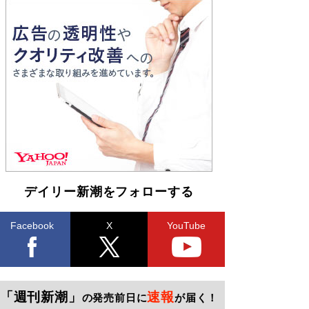
デイリー新潮をフォローする
Facebook
X
YouTube
「週刊新潮」
速報
の発売前日に
が届く！