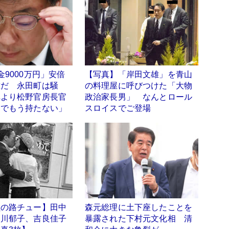
金9000万円」安倍
【写真】「岸田文雄」を青山
誰だ 永田町は騒
の料理屋に呼びつけた「大物
れより松野官房長官
政治家長男」 なんとロール
ラでもう持たない」
スロイスでご登場
員の路チュー】田中
森元総理に土下座したことを
中川郁子、吉良佳子
暴露された下村元文化相 清