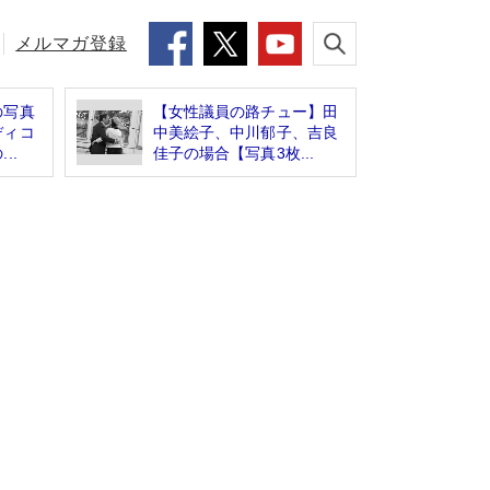
メルマガ登録
の写真
【女性議員の路チュー】田
ディコ
中美絵子、中川郁子、吉良
..
佳子の場合【写真3枚...