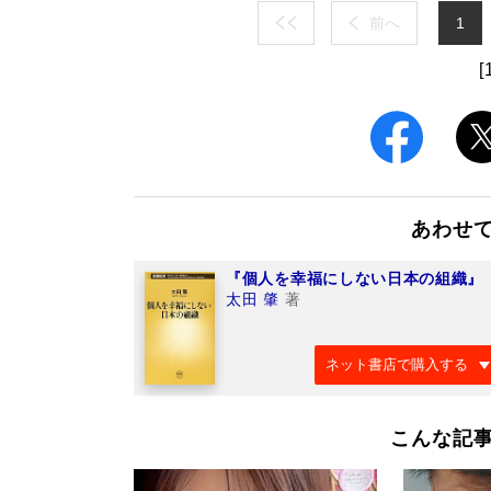
前へ
1
[
あわせ
『個人を幸福にしない日本の組織』
太田 肇
著
ネット書店で購入する
こんな記