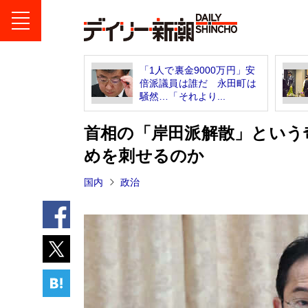
「1人で裏金9000万円」安
倍派議員は誰だ 永田町は
騒然…「それより...
首相の「岸田派解散」という
めを刺せるのか
国内
政治