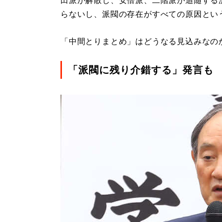
田派が解散し、安倍派、二階派が追随する
らないし、派閥の存在がすべての原因とい
「中間とりまとめ」はどうなる見込みなの
「派閥に残り介錯する」発言も