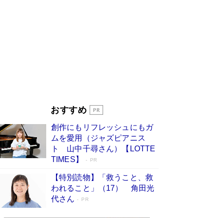
ンガ」も収録
Book Bang
美輪明宏 晩年の回答を集めた『ほほえんで生き
るための人生相談』がランクイン［エンターテイ
メントベストセラー］
Book Bang
「『火垂るの墓』は、大嘘である」原作者が抱き
続けた“自責の念”とは…「自己憐憫は描きたくな
い」監督が徹底的にこだわったこと（後編） #
戦争の記憶
Book Bang
「叱って伸びるやつは、褒めたらもっと伸びる」
おすすめ
俳優・高嶋政伸が家族に教わった“人を育てるコ
ツ”…芸への考え方を明かす
Book Bang
創作にもリフレッシュにもガ
東野圭吾、伊坂幸太郎の人気シリーズ最新作どち
ムを愛用（ジャズピアニス
らも文庫化 映画化された直木賞受賞作もランク
ト 山中千尋さん）【LOTTE
イン［文庫ベストセラー］
Book Bang
TIMES】
PR
【特別読物】「救うこと、救
われること」（17） 角田光
代さん
PR