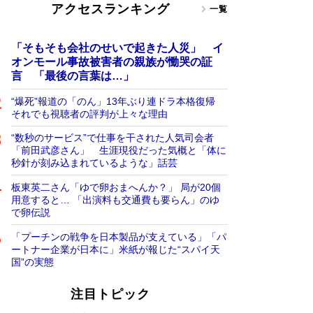
アクセスランキング
一覧
「そもそも会社のせいで起きた人災」 イ
オンモール事故被害者の親族が慟哭の証
言 「最後の言葉は…」
“爆死”報道の「のん」13年ぶり連ドラ本格復帰
それでも視聴者の評判が上々な理由
“数秒のサービス”で仕事を干された人気司会者
「前田武彦さん」 生涯現役だった気概と「体に
秒針が刻み込まれているような」話芸
板東英二さん「ゆで卵おまへんか？」 局が20個
用意すると… 「出演料も交通費も要らん」のゆ
で卵伝説
「プーチンの戦争を日本製品が支えている」「パ
ートナー企業が日本に」米紙が報じた“スパイ天
国”の実態
注目トピック