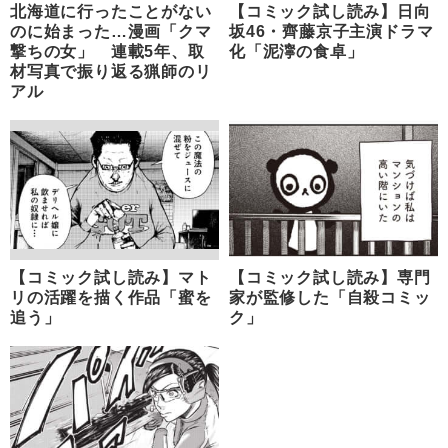
北海道に行ったことがない
【コミック試し読み】日向
のに始まった…漫画「クマ
坂46・齊藤京子主演ドラマ
撃ちの女」 連載5年、取
化「泥濘の食卓」
材写真で振り返る猟師のリ
アル
【コミック試し読み】マト
【コミック試し読み】専門
リの活躍を描く作品「蜜を
家が監修した「自殺コミッ
追う」
ク」