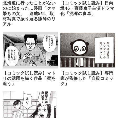
北海道に行ったことがない
【コミック試し読み】日向
のに始まった…漫画「クマ
坂46・齊藤京子主演ドラマ
撃ちの女」 連載5年、取
化「泥濘の食卓」
材写真で振り返る猟師のリ
アル
【コミック試し読み】マト
【コミック試し読み】専門
リの活躍を描く作品「蜜を
家が監修した「自殺コミッ
追う」
ク」