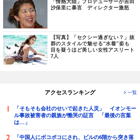
「情熱大陸」プロデューサーが吉田
沙保里に暴言 ディレクター激怒
【写真】「セクシー過ぎない？」抜
群のスタイルで魅せる“水着”姿も
目を疑うほど美しい女性アスリート
7人
アクセスランキング
一覧
「そもそも会社のせいで起きた人災」 イオンモー
ル事故被害者の親族が慟哭の証言 「最後の言葉
は…」
「中国人にボコボコにされ、ビルの6階から突き落