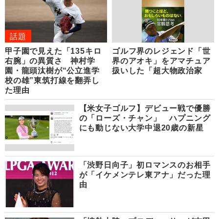
話題
甲子園で見えた「135キロ
ゴルフ界のレジェンド「世
右腕」の異質さ 神村学
界のアオキ」をアマチュア
園・龍頭汰樹が“公立進学
扱いした「超大物政治家
校の雄”東筑打線を翻弄し
た理由
【米女子ゴルフ】デビュー戦で優勝
の「ローズ・チャン」 ハプニング
にも動じない大学中退20歳の新星
「渋野日向子」初ロマンスのお相手
が「イケメンテレ東アナ」だった理
由