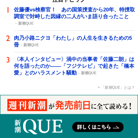
佐藤優vs検察官！ あの国策捜査から20年、特捜取
調室で対峙した因縁の二人がいま語り合ったこと
新潮QUE
肉乃小路ニクヨ「わたし」の人生を生きるための5
冊
新潮QUE
〈本人インタビュー〉渦中の当事者「佐藤二朗」は
何を語ったのか――「フジテレビ」で起きた「橋本
愛」とのハラスメント騒動
新潮QUE
「新潮QUE」とは？