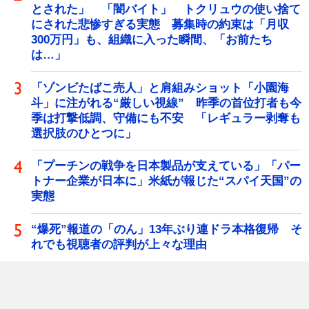
とされた」 「闇バイト」 トクリュウの使い捨て
にされた悲惨すぎる実態 募集時の約束は「月収
300万円」も、組織に入った瞬間、「お前たち
は…」
「ゾンビたばこ売人」と肩組みショット「小園海
斗」に注がれる“厳しい視線” 昨季の首位打者も今
季は打撃低調、守備にも不安 「レギュラー剥奪も
選択肢のひとつに」
「プーチンの戦争を日本製品が支えている」「パー
トナー企業が日本に」米紙が報じた“スパイ天国”の
実態
“爆死”報道の「のん」13年ぶり連ドラ本格復帰 そ
れでも視聴者の評判が上々な理由