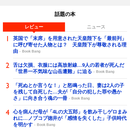
話題の本
レビュー
ニュース
英国で「末席」を用意された天皇陛下を「最前列」
に呼び寄せた人物とは？ 天皇陛下が尊敬される理
由
Book Bang
舌は欠損、衣服には高放射線…9人の若者が死んだ
「世界一不気味な山岳遭難」に迫る
Book Bang
「死ぬとか言うな！」と怒鳴った日、妻は2人の子
を残して自死した…夫が「自分の犯した罪や愚か
さ」に向き合う魂の一冊
Book Bang
心を病んだ母が「4Lの大五郎」を飲み干しゲロまみ
れに…ノブコブ徳井が「感情を失くした」子供時代
を明かす
Book Bang