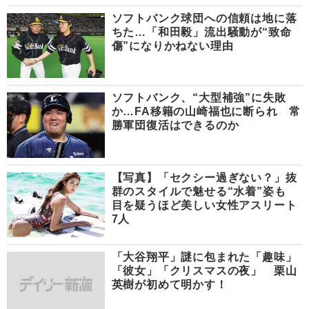
ソフトバンク球団への信頼は地に落
ちた…「和田毅」流出騒動が“致命
傷”になりかねない理由
ソフトバンク、“大型補強”に失敗
か…FA移籍の山崎福也に断られ 常
勝軍団復活はできるのか
【写真】「セクシー過ぎない？」抜
群のスタイルで魅せる“水着”姿も
目を疑うほど美しい女性アスリート
7人
「大谷翔平」謎に包まれた「趣味」
「彼女」「クリスマスの夜」 栗山
英樹が初めて明かす！