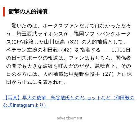
衝撃の人的補償
驚いたのは、ホークスファンだけではなかっただろ
う。埼玉西武ライオンズが、福岡ソフトバンクホーク
スにFA移籍した山川穂高（32）の人的補償として、
ベテラン左腕の和田毅（42）を指名する――1月11日
の日刊スポーツの報道は、ファンはもちろん、関係者
の間でも大きな波紋を呼んだのだが、急転直下、その
日の夕方には、人的補償は甲斐野央投手（27）と両球
団から正式に発表された。
【写真】早大の後輩、鳥谷敬氏との2ショットなど（和田毅の
公式Instagramより）
advertisement