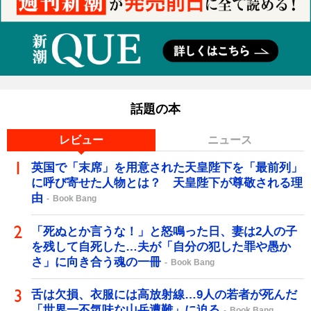
話題の本
レビュー
ニュース
英国で「末席」を用意された天皇陛下を「最前列」
に呼び寄せた人物とは？ 天皇陛下が尊敬される理
由
Book Bang
「死ぬとか言うな！」と怒鳴った日、妻は2人の子
を残して自死した…夫が「自分の犯した罪や愚か
さ」に向き合う魂の一冊
Book Bang
舌は欠損、衣服には高放射線…9人の若者が死んだ
「世界一不気味な山岳遭難」に迫る
Book Bang