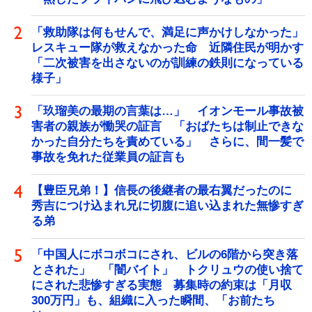
「救助隊は何もせんで、満足に声かけしなかった」
レスキュー隊が救えなかった命 近隣住民が明かす
「二次被害を出さないのが訓練の鉄則になっている
様子」
「玖瑠美の最期の言葉は…」 イオンモール事故被
害者の親族が慟哭の証言 「おばたちは制止できな
かった自分たちを責めている」 さらに、間一髪で
事故を免れた従業員の証言も
【豊臣兄弟！】信長の後継者の最右翼だったのに
秀吉につけ込まれ兄に切腹に追い込まれた無惨すぎ
る弟
「中国人にボコボコにされ、ビルの6階から突き落
とされた」 「闇バイト」 トクリュウの使い捨て
にされた悲惨すぎる実態 募集時の約束は「月収
300万円」も、組織に入った瞬間、「お前たち