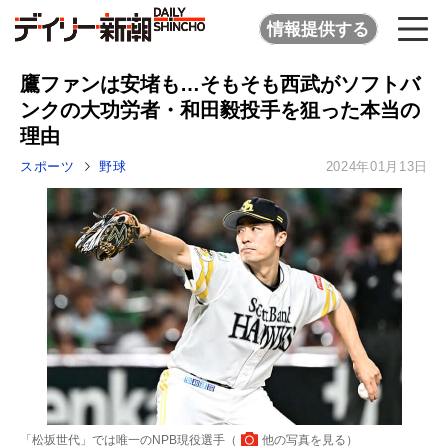
情報提供する
鷹ファンは安堵も…そもそも西武がソフトバ
ンクの大功労者・和田毅投手を狙った本当の
理由
スポーツ
野球
2024年01月13日
「松坂世代」では唯一のNPB現役選手（
他の写真を見る
）