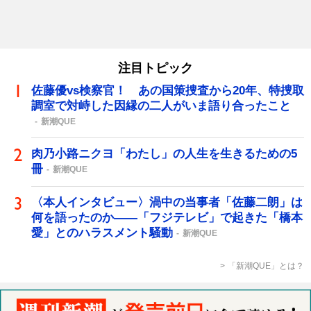
注目トピック
佐藤優vs検察官！ あの国策捜査から20年、特捜取
調室で対峙した因縁の二人がいま語り合ったこと
新潮QUE
肉乃小路ニクヨ「わたし」の人生を生きるための5
冊
新潮QUE
〈本人インタビュー〉渦中の当事者「佐藤二朗」は
何を語ったのか――「フジテレビ」で起きた「橋本
愛」とのハラスメント騒動
新潮QUE
「新潮QUE」とは？