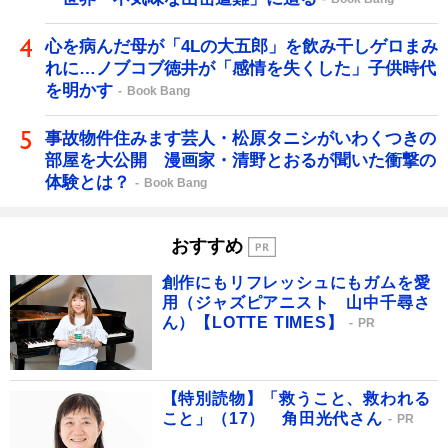
心を病んだ母が「4Lの大五郎」を飲み干しゲロまみ
れに…ノブコブ徳井が「感情を失くした」子供時代
を明かす
Book Bang
事故物件住みます芸人・松原タニシがいわくつきの
部屋を大公開 漫画家・清野とおるが聞いた衝撃の
体験とは？
Book Bang
おすすめ
創作にもリフレッシュにもガムを愛
用（ジャズピアニスト 山中千尋さ
ん）【LOTTE TIMES】
PR
【特別読物】「救うこと、救われる
こと」（17） 角田光代さん
PR