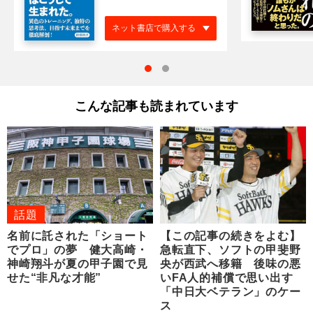
ネット書店で購入する
こんな記事も読まれています
話題
名前に託された「ショート
【この記事の続きをよむ】
でプロ」の夢 健大高崎・
急転直下、ソフトの甲斐野
神崎翔斗が夏の甲子園で見
央が西武へ移籍 後味の悪
せた“非凡な才能”
いFA人的補償で思い出す
「中日大ベテラン」のケー
ス