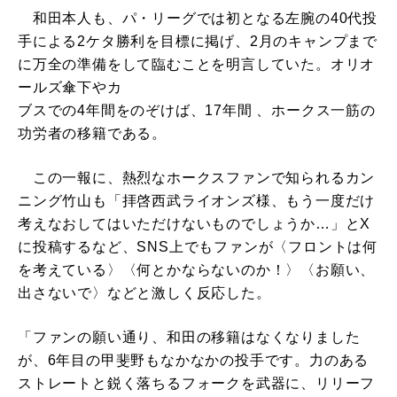
和田本人も、パ・リーグでは初となる左腕の40代投
手による2ケタ勝利を目標に掲げ、2月のキャンプまで
に万全の準備をして臨むことを明言していた。オリオ
ールズ傘下やカ
ブスでの4年間をのぞけば、17年間 、ホークス一筋の
功労者の移籍である。
この一報に、熱烈なホークスファンで知られるカン
ニング竹山も「拝啓西武ライオンズ様、もう一度だけ
考えなおしてはいただけないものでしょうか…」とX
に投稿するなど、SNS上でもファンが〈フロントは何
を考えている〉〈何とかならないのか！〉〈お願い、
出さないで〉などと激しく反応した。
「ファンの願い通り、和田の移籍はなくなりました
が、6年目の甲斐野もなかなかの投手です。力のある
ストレートと鋭く落ちるフォークを武器に、リリーフ