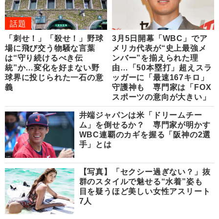
話題
「刺せ！」「殺せ！」野球
3月5日開幕「WBC」でア
場に飛び交う物騒な言葉
メリカ代表が“史上最強メ
は“守り続けるべき伝
ンバー”を揃えられた理
統”か…変化を好まない野
由…「50本塁打」超えスラ
球界に投じられた一石の意
ッガーに「最速167キロ」
義
守護神も 専門家は「FOX
スポーツの意向が大きい」
井端ジャパンは米「ドリームチー
ム」を倒せるか？ 専門家が明かす
WBC連覇のカギを握る「阪神の2選
手」とは
【写真】「セクシー過ぎない？」抜
群のスタイルで魅せる“水着”姿も
目を疑うほど美しい女性アスリート
7人