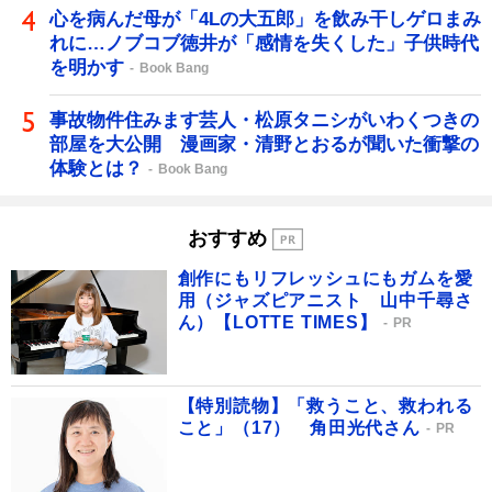
心を病んだ母が「4Lの大五郎」を飲み干しゲロまみ
れに…ノブコブ徳井が「感情を失くした」子供時代
を明かす
Book Bang
事故物件住みます芸人・松原タニシがいわくつきの
部屋を大公開 漫画家・清野とおるが聞いた衝撃の
体験とは？
Book Bang
おすすめ
創作にもリフレッシュにもガムを愛
用（ジャズピアニスト 山中千尋さ
ん）【LOTTE TIMES】
PR
【特別読物】「救うこと、救われる
こと」（17） 角田光代さん
PR