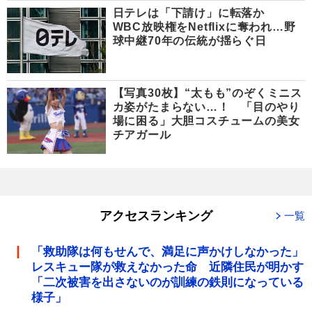
日テレは「下請け」に転落か
WBC放映権をNetflixに奪われ…野
球中継70年の伝統が揺らぐ日
【写真30枚】“太もも”のぞくミニス
カ姿がたまらない…！ 「目のやり
場に困る」大胆コスチュームの美女
チアガール
アクセスランキング
一覧
「救助隊は何もせんで、満足に声かけしなかった」
レスキュー隊が救えなかった命 近隣住民が明かす
「二次被害を出さないのが訓練の鉄則になっている
様子」