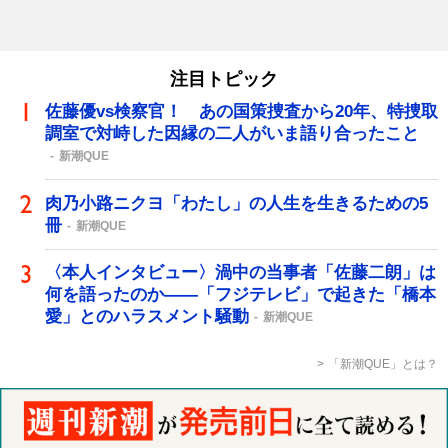
注目トピック
佐藤優vs検察官！ あの国策捜査から20年、特捜取
調室で対峙した因縁の二人がいま語り合ったこと
新潮QUE
肉乃小路ニクヨ「わたし」の人生を生きるための5
冊
新潮QUE
〈本人インタビュー〉渦中の当事者「佐藤二朗」は
何を語ったのか――「フジテレビ」で起きた「橋本
愛」とのハラスメント騒動
新潮QUE
「新潮QUE」とは？