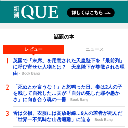
話題の本
レビュー
ニュース
英国で「末席」を用意された天皇陛下を「最前列」
に呼び寄せた人物とは？ 天皇陛下が尊敬される理
由
Book Bang
「死ぬとか言うな！」と怒鳴った日、妻は2人の子
を残して自死した…夫が「自分の犯した罪や愚か
さ」に向き合う魂の一冊
Book Bang
舌は欠損、衣服には高放射線…9人の若者が死んだ
「世界一不気味な山岳遭難」に迫る
Book Bang