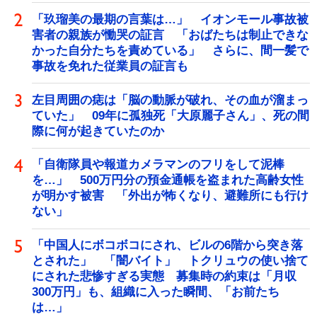
「玖瑠美の最期の言葉は…」 イオンモール事故被
害者の親族が慟哭の証言 「おばたちは制止できな
かった自分たちを責めている」 さらに、間一髪で
事故を免れた従業員の証言も
左目周囲の痣は「脳の動脈が破れ、その血が溜まっ
ていた」 09年に孤独死「大原麗子さん」、死の間
際に何が起きていたのか
「自衛隊員や報道カメラマンのフリをして泥棒
を…」 500万円分の預金通帳を盗まれた高齢女性
が明かす被害 「外出が怖くなり、避難所にも行け
ない」
「中国人にボコボコにされ、ビルの6階から突き落
とされた」 「闇バイト」 トクリュウの使い捨て
にされた悲惨すぎる実態 募集時の約束は「月収
300万円」も、組織に入った瞬間、「お前たち
は…」