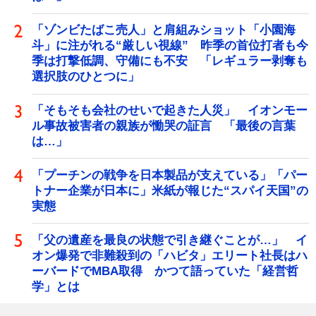
「ゾンビたばこ売人」と肩組みショット「小園海
斗」に注がれる“厳しい視線” 昨季の首位打者も今
季は打撃低調、守備にも不安 「レギュラー剥奪も
選択肢のひとつに」
「そもそも会社のせいで起きた人災」 イオンモー
ル事故被害者の親族が慟哭の証言 「最後の言葉
は…」
「プーチンの戦争を日本製品が支えている」「パー
トナー企業が日本に」米紙が報じた“スパイ天国”の
実態
「父の遺産を最良の状態で引き継ぐことが…」 イ
オン爆発で非難殺到の「ハビタ」エリート社長はハ
ーバードでMBA取得 かつて語っていた「経営哲
学」とは