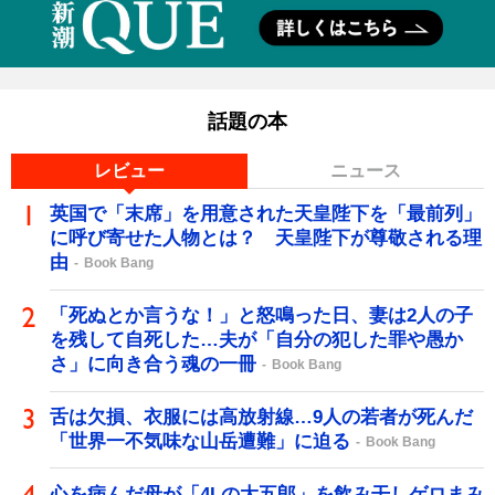
話題の本
レビュー
ニュース
英国で「末席」を用意された天皇陛下を「最前列」
に呼び寄せた人物とは？ 天皇陛下が尊敬される理
由
Book Bang
「死ぬとか言うな！」と怒鳴った日、妻は2人の子
を残して自死した…夫が「自分の犯した罪や愚か
さ」に向き合う魂の一冊
Book Bang
舌は欠損、衣服には高放射線…9人の若者が死んだ
「世界一不気味な山岳遭難」に迫る
Book Bang
心を病んだ母が「4Lの大五郎」を飲み干しゲロまみ