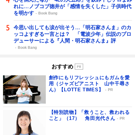
れに…ノブコブ徳井が「感情を失くした」子供時代
を明かす
Book Bang
今思い出しても涙が出そう…「明石家さんま」のカ
ッコよすぎる一言とは？ 「電波少年」伝説のプロ
デューサーによる『人間・明石家さんま』評
Book Bang
おすすめ
創作にもリフレッシュにもガムを愛
用（ジャズピアニスト 山中千尋さ
ん）【LOTTE TIMES】
PR
【特別読物】「救うこと、救われる
こと」（17） 角田光代さん
PR