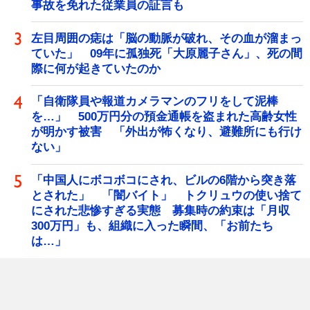
事故を免れた従業員の証言も
左目周囲の痣は「脳の動脈が破れ、その血が溜まっ
ていた」 09年に孤独死「大原麗子さん」、死の間
際に何が起きていたのか
「自衛隊員や報道カメラマンのフリをして泥棒
を…」 500万円分の預金通帳を盗まれた高齢女性
が明かす被害 「外出が怖くなり、避難所にも行け
ない」
「中国人にボコボコにされ、ビルの6階から突き落
とされた」 「闇バイト」 トクリュウの使い捨て
にされた悲惨すぎる実態 募集時の約束は「月収
300万円」も、組織に入った瞬間、「お前たち
は…」