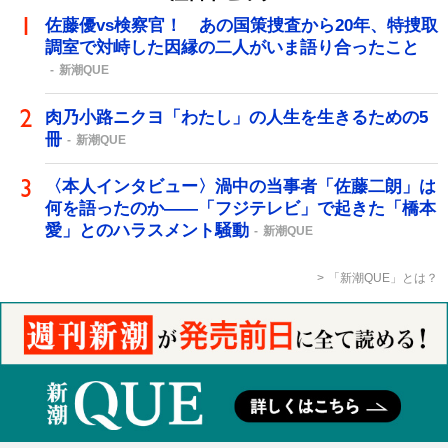
佐藤優vs検察官！ あの国策捜査から20年、特捜取
調室で対峙した因縁の二人がいま語り合ったこと
新潮QUE
肉乃小路ニクヨ「わたし」の人生を生きるための5
冊
新潮QUE
〈本人インタビュー〉渦中の当事者「佐藤二朗」は
何を語ったのか――「フジテレビ」で起きた「橋本
愛」とのハラスメント騒動
新潮QUE
「新潮QUE」とは？