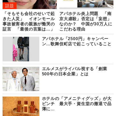
話題
「そもそも会社のせいで起
アパホテル炎上問題 「南
きた人災」 イオンモール
京大虐殺」否定は「妄想」
事故被害者の親族が慟哭の
なのか？ 中国が30万人に
証言 「最後の言葉は…」
こだわる理由
アパホテル「2500円」キャンペー
ン…歌舞伎町店で起こっていること
エルメスがライバル視する「創業
500年の日本企業」とは
ホテルの「アメニティグッズ」が大
ピンチ 最大手・資生堂の撤退で品
薄に…