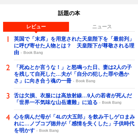
話題の本
レビュー
ニュース
英国で「末席」を用意された天皇陛下を「最前列」
に呼び寄せた人物とは？ 天皇陛下が尊敬される理
由
Book Bang
「死ぬとか言うな！」と怒鳴った日、妻は2人の子
を残して自死した…夫が「自分の犯した罪や愚か
さ」に向き合う魂の一冊
Book Bang
舌は欠損、衣服には高放射線…9人の若者が死んだ
「世界一不気味な山岳遭難」に迫る
Book Bang
心を病んだ母が「4Lの大五郎」を飲み干しゲロまみ
れに…ノブコブ徳井が「感情を失くした」子供時代
を明かす
Book Bang