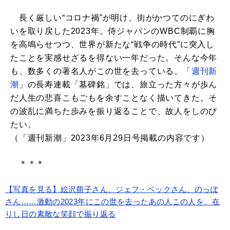
長く厳しい“コロナ禍”が明け、街がかつてのにぎわ
いを取り戻した2023年。侍ジャパンのWBC制覇に胸
を高鳴らせつつ、世界が新たな“戦争の時代”に突入し
たことを実感せざるを得ない一年だった。そんな今年
も、数多くの著名人がこの世を去っている。「
週刊新
潮
」の長寿連載「墓碑銘」では、旅立った方々が歩ん
だ人生の悲喜こもごもを余すことなく描いてきた。そ
の波乱に満ちた歩みを振り返ることで、故人をしのび
たい。
（「週刊新潮」2023年6月29日号掲載の内容です）
＊＊＊
【写真を見る】絵沢萠子さん、ジェフ・ベックさん、のっぽ
さん……激動の2023年にこの世を去ったあの人この人を、在
りし日の素敵な笑顔で振り返る