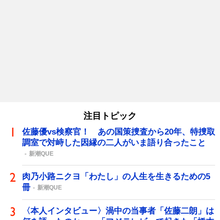
注目トピック
佐藤優vs検察官！ あの国策捜査から20年、特捜取
調室で対峙した因縁の二人がいま語り合ったこと
新潮QUE
肉乃小路ニクヨ「わたし」の人生を生きるための5
冊
新潮QUE
〈本人インタビュー〉渦中の当事者「佐藤二朗」は