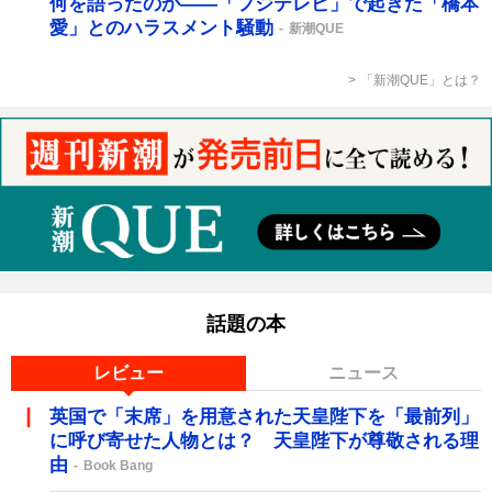
何を語ったのか――「フジテレビ」で起きた「橋本
愛」とのハラスメント騒動
新潮QUE
「新潮QUE」とは？
話題の本
レビュー
ニュース
英国で「末席」を用意された天皇陛下を「最前列」
に呼び寄せた人物とは？ 天皇陛下が尊敬される理
由
Book Bang