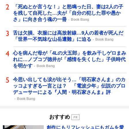
「死ぬとか言うな！」と怒鳴った日、妻は2人の子
を残して自死した…夫が「自分の犯した罪や愚か
さ」に向き合う魂の一冊
Book Bang
舌は欠損、衣服には高放射線…9人の若者が死んだ
「世界一不気味な山岳遭難」に迫る
Book Bang
心を病んだ母が「4Lの大五郎」を飲み干しゲロまみ
れに…ノブコブ徳井が「感情を失くした」子供時代
を明かす
Book Bang
今思い出しても涙が出そう…「明石家さんま」のカ
ッコよすぎる一言とは？ 「電波少年」伝説のプロ
デューサーによる『人間・明石家さんま』評
Book Bang
おすすめ
創作にもリフレッシュにもガムを愛