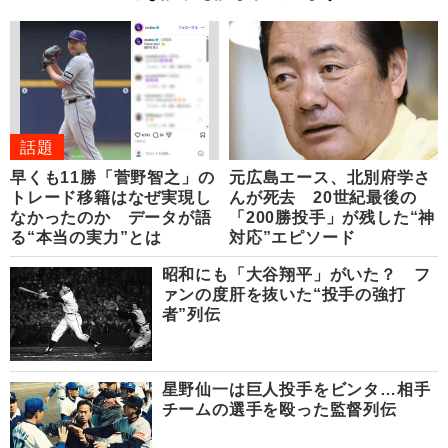
話題
早くも11勝「菅野智之」の
元広島エース、北別府学さ
トレード移籍はなぜ実現し
んが死去 20世紀最後の
なかったのか データが語
「200勝投手」が残した“神
る“本当の実力”とは
対応”エピソード
昭和にも「大谷翔平」がいた？ フ
ァンの度肝を抜いた“投手の強打
者”列伝
星野仙一は巨人投手をビンタ…相手
チームの選手を殴った監督列伝