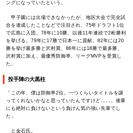
ングになっていたという。
甲子園には出場できなかったが、地区大会で完全試
合を達成したことなどで注目され、75年ドラフト1位
で広島に入団。78年に10勝、以後11年連続で2桁勝利
を挙げる。79年に17勝で日本一に貢献。82年には20
勝を挙げ最多勝と沢村賞、86年には18勝で最多勝、
沢村賞に加え、最優秀防御率、リーグMVPを受賞し
た。
投手陣の大黒柱
「この年、僕は防御率2位。一つくらいタイトルを譲
ってくれないかなと思っていたんですけど……。後輩
にも絶対に負けないという負けん気の強い先輩でし
た」
と金石氏。