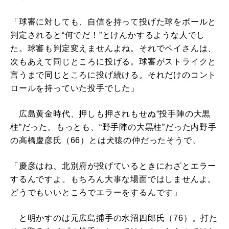
「球審に対しても、自信を持って投げた球をボールと
判定されると“何でだ！”とけんかするような人でし
た。球審も判定変えませんよね。それでペイさんは、
次もあえて同じところに投げる。球審がストライクと
言うまで同じところに投げ続ける。それだけのコント
ロールを持っていた投手でした」
広島黄金時代、押しも押されもせぬ“投手陣の大黒
柱”だった。もっとも、“野手陣の大黒柱”だった内野手
の高橋慶彦氏（66）とは犬猿の仲だったそうで、
「慶彦はね、北別府が投げているときにわざとエラー
するんですよ。もちろん大事な場面ではしませんよ。
どうでもいいところでエラーをするんです」
と明かすのは元広島捕手の水沼四郎氏（76）。打た