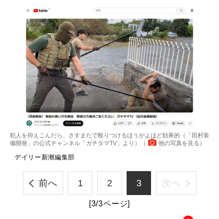
犯人を抑えこんだら、さすまたで殴りつけるほうがよほど効果的（「田村装
備開発」の公式チャンネル「ガチタマTV」より）（
他の写真を見る
）
デイリー新潮編集部
前へ
1
2
3
次へ
[3/3ページ]