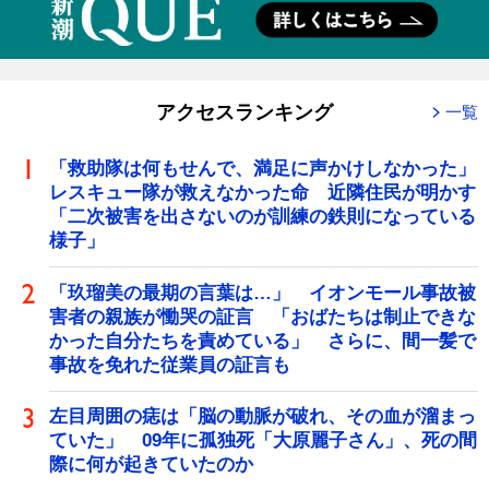
アクセスランキング
一覧
「救助隊は何もせんで、満足に声かけしなかった」
レスキュー隊が救えなかった命 近隣住民が明かす
「二次被害を出さないのが訓練の鉄則になっている
様子」
「玖瑠美の最期の言葉は…」 イオンモール事故被
害者の親族が慟哭の証言 「おばたちは制止できな
かった自分たちを責めている」 さらに、間一髪で
事故を免れた従業員の証言も
左目周囲の痣は「脳の動脈が破れ、その血が溜まっ
ていた」 09年に孤独死「大原麗子さん」、死の間
際に何が起きていたのか