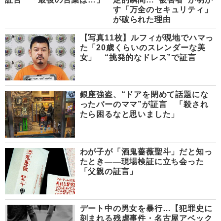
す「万全のセキュリティ」
が破られた理由
【写真11枚】ルフィが現地でハマっ
た「20歳くらいのスレンダーな美
女」 “挑発的なドレス”で証言
銀座強盗、“ドアを閉めて話題にな
ったバーのママ”が証言 「殺され
たら困るなと思いました」
わが子が「酒鬼薔薇聖斗」だと知っ
たとき――現場検証に立ち会った
「父親の証言」
デート中の男女を暴行…【犯罪史に
刻まれる残虐事件・名古屋アベック