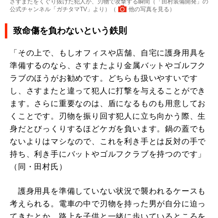
さすまたをくぐり抜けた犯人が、刃物で攻撃する瞬間（「田村装備開発」の
公式チャンネル「ガチタマTV」より）（
他の写真を見る
）
致命傷を負わないという鉄則
「その上で、もしオフィスや店舗、自宅に護身用具を
準備するのなら、さすまたより金属バットやゴルフク
ラブのほうがお勧めです。どちらも扱いやすいです
し、さすまたと違って犯人に打撃を与えることができ
ます。さらに重要なのは、盾になるものも用意してお
くことです。刃物を振り回す犯人に立ち向かう際、生
身だとびっくりするほどケガを負います。鍋の蓋でも
ないよりはマシなので、これを利き手とは反対の手で
持ち、利き手にバットやゴルフクラブを持つのです」
（同・田村氏）
護身用具を準備していない状況で襲われるケースも
考えられる。電車の中で刃物を持った男が自分に迫っ
てきたとか、路上を子供と一緒に歩いているところを