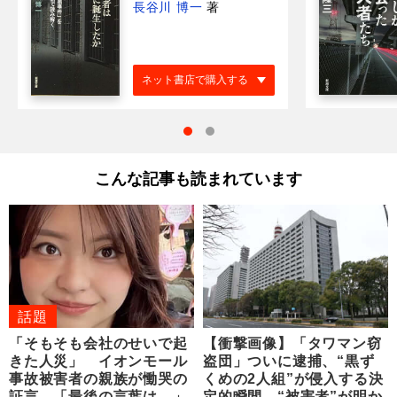
長谷川 博一
著
ネット書店で購入する
こんな記事も読まれています
話題
「そもそも会社のせいで起
【衝撃画像】「タワマン窃
きた人災」 イオンモール
盗団」ついに逮捕、“黒ず
事故被害者の親族が慟哭の
くめの2人組”が侵入する決
証言 「最後の言葉は…」
定的瞬間…“被害者”が明か