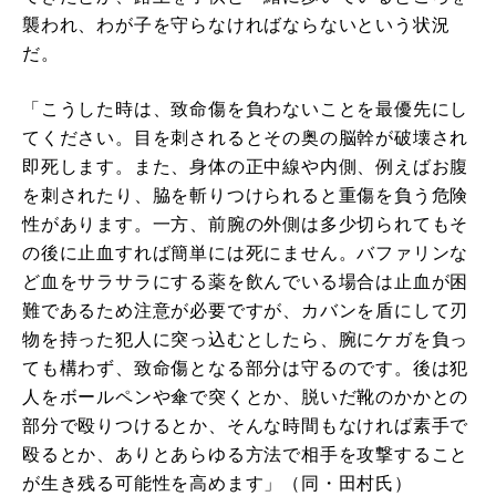
襲われ、わが子を守らなければならないという状況
だ。
「こうした時は、致命傷を負わないことを最優先にし
てください。目を刺されるとその奥の脳幹が破壊され
即死します。また、身体の正中線や内側、例えばお腹
を刺されたり、脇を斬りつけられると重傷を負う危険
性があります。一方、前腕の外側は多少切られてもそ
の後に止血すれば簡単には死にません。バファリンな
ど血をサラサラにする薬を飲んでいる場合は止血が困
難であるため注意が必要ですが、カバンを盾にして刃
物を持った犯人に突っ込むとしたら、腕にケガを負っ
ても構わず、致命傷となる部分は守るのです。後は犯
人をボールペンや傘で突くとか、脱いだ靴のかかとの
部分で殴りつけるとか、そんな時間もなければ素手で
殴るとか、ありとあらゆる方法で相手を攻撃すること
が生き残る可能性を高めます」（同・田村氏）