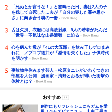
「死ぬとか言うな！」と怒鳴った日、妻は2人の子
を残して自死した…夫が「自分の犯した罪や愚か
さ」に向き合う魂の一冊
Book Bang
舌は欠損、衣服には高放射線…9人の若者が死んだ
「世界一不気味な山岳遭難」に迫る
Book Bang
心を病んだ母が「4Lの大五郎」を飲み干しゲロまみ
れに…ノブコブ徳井が「感情を失くした」子供時代
を明かす
Book Bang
事故物件住みます芸人・松原タニシがいわくつきの
部屋を大公開 漫画家・清野とおるが聞いた衝撃の
体験とは？
Book Bang
おすすめ
創作にもリフレッシュにもガムを愛
用（ジャズピアニスト 山中千尋さ