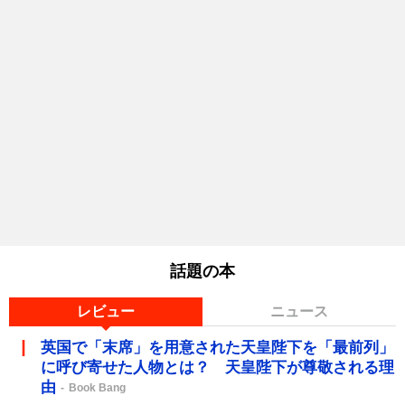
話題の本
レビュー
ニュース
英国で「末席」を用意された天皇陛下を「最前列」
に呼び寄せた人物とは？ 天皇陛下が尊敬される理
由
Book Bang