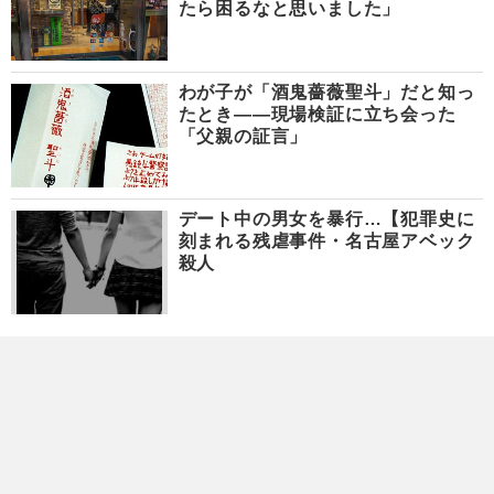
たら困るなと思いました」
わが子が「酒鬼薔薇聖斗」だと知っ
たとき――現場検証に立ち会った
「父親の証言」
デート中の男女を暴行…【犯罪史に
刻まれる残虐事件・名古屋アベック
殺人