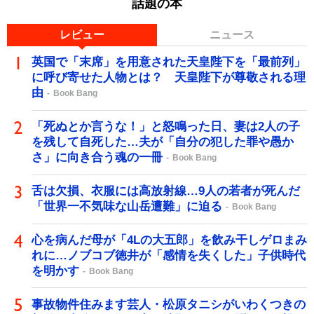
話題の本
レビュー
ニュース
英国で「末席」を用意された天皇陛下を「最前列」
に呼び寄せた人物とは？ 天皇陛下が尊敬される理
由
Book Bang
「死ぬとか言うな！」と怒鳴った日、妻は2人の子
を残して自死した…夫が「自分の犯した罪や愚か
さ」に向き合う魂の一冊
Book Bang
舌は欠損、衣服には高放射線…9人の若者が死んだ
「世界一不気味な山岳遭難」に迫る
Book Bang
心を病んだ母が「4Lの大五郎」を飲み干しゲロまみ
れに…ノブコブ徳井が「感情を失くした」子供時代
を明かす
Book Bang
事故物件住みます芸人・松原タニシがいわくつきの