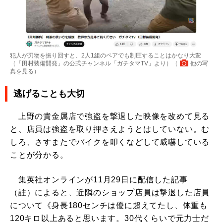
犯人が刃物を振り回すと、2人1組のペアでも制圧することはかなり大変
（「田村装備開発」の公式チャンネル「ガチタマTV」より）（
他の写
真を見る
）
逃げることも大切
上野の貴金属店で強盗を撃退した映像を改めて見る
と、店員は強盗を取り押さえようとはしていない。む
しろ、さすまたでバイクを叩くなどして威嚇している
ことが分かる。
集英社オンラインが11月29日に配信した記事
（註）によると、近隣のショップ店員は撃退した店員
について《身長180センチは優に超えてたし、体重も
120キロ以上あると思います。30代くらいで元力士だ