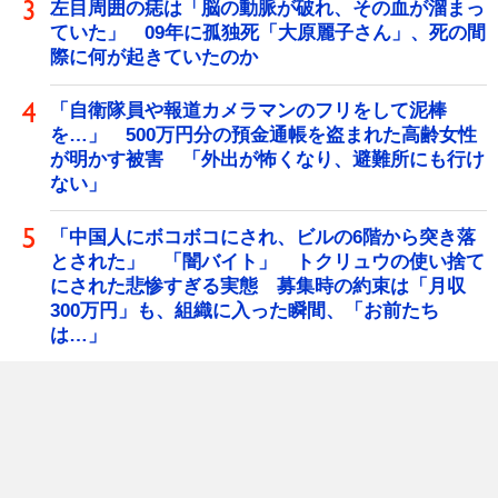
左目周囲の痣は「脳の動脈が破れ、その血が溜まっ
ていた」 09年に孤独死「大原麗子さん」、死の間
際に何が起きていたのか
「自衛隊員や報道カメラマンのフリをして泥棒
を…」 500万円分の預金通帳を盗まれた高齢女性
が明かす被害 「外出が怖くなり、避難所にも行け
ない」
「中国人にボコボコにされ、ビルの6階から突き落
とされた」 「闇バイト」 トクリュウの使い捨て
にされた悲惨すぎる実態 募集時の約束は「月収
300万円」も、組織に入った瞬間、「お前たち
は…」