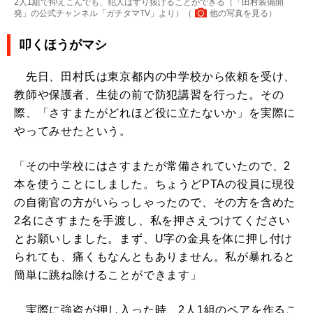
2人1組で抑えこんでも、犯人はすり抜けることができる（「田村装備開
発」の公式チャンネル「ガチタマTV」より）（
他の写真を見る
）
叩くほうがマシ
先日、田村氏は東京都内の中学校から依頼を受け、
教師や保護者、生徒の前で防犯講習を行った。その
際、「さすまたがどれほど役に立たないか」を実際に
やってみせたという。
「その中学校にはさすまたが常備されていたので、2
本を使うことにしました。ちょうどPTAの役員に現役
の自衛官の方がいらっしゃったので、その方を含めた
2名にさすまたを手渡し、私を押さえつけてください
とお願いしました。まず、U字の金具を体に押し付け
られても、痛くもなんともありません。私が暴れると
簡単に跳ね除けることができます」
実際に強盗が押し入った時、2人1組のペアを作るこ