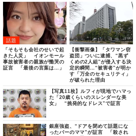
話題
「そもそも会社のせいで起
【衝撃画像】「タワマン窃
きた人災」 イオンモール
盗団」ついに逮捕、“黒ず
事故被害者の親族が慟哭の
くめの2人組”が侵入する決
証言 「最後の言葉は…」
定的瞬間…“被害者”が明か
す「万全のセキュリティ」
が破られた理由
【写真11枚】ルフィが現地でハマっ
た「20歳くらいのスレンダーな美
女」 “挑発的なドレス”で証言
銀座強盗、“ドアを閉めて話題にな
ったバーのママ”が証言 「殺され