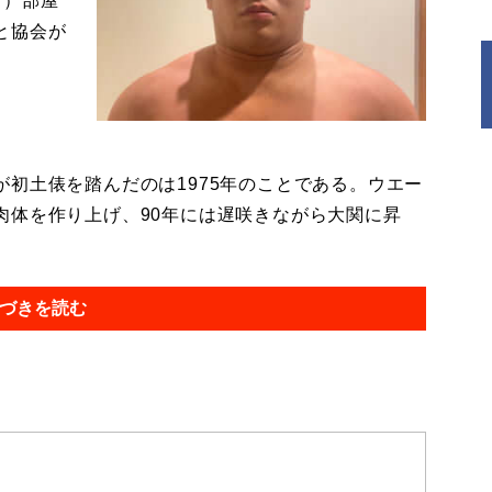
く）部屋
と協会が
初土俵を踏んだのは1975年のことである。ウエー
肉体を作り上げ、90年には遅咲きながら大関に昇
づきを読む