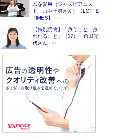
ムを愛用（ジャズピアニス
ンガ」も収録
Book Bang
ト 山中千尋さん）【LOTTE
美輪明宏 晩年の回答を集めた『ほほえんで生き
TIMES】
PR
るための人生相談』がランクイン［エンターテイ
メントベストセラー］
Book Bang
【特別読物】「救うこと、救
われること」（17） 角田光
「『火垂るの墓』は、大嘘である」原作者が抱き
代さん
続けた“自責の念”とは…「自己憐憫は描きたくな
PR
い」監督が徹底的にこだわったこと（後編） #
戦争の記憶
Book Bang
「叱って伸びるやつは、褒めたらもっと伸びる」
俳優・高嶋政伸が家族に教わった“人を育てるコ
ツ”…芸への考え方を明かす
Book Bang
東野圭吾、伊坂幸太郎の人気シリーズ最新作どち
らも文庫化 映画化された直木賞受賞作もランク
イン［文庫ベストセラー］
Book Bang