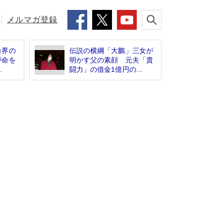
メルマガ登録
角界の
伝説の横綱「大鵬」三女が
が命を
明かす父の素顔 元夫「貴
.
闘力」の借金1億円の...