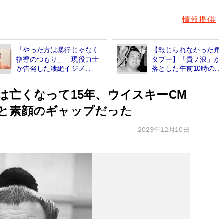
情報提供
「やった方は暴行じゃなく
【報じられなかった
指導のつもり」 現役力士
タブー】「貴ノ浪」
が告発した凄絶イジメ...
落とした午前10時の..
は亡くなって15年、ウイスキーCM
と素顔のギャップだった
2023年12月10日