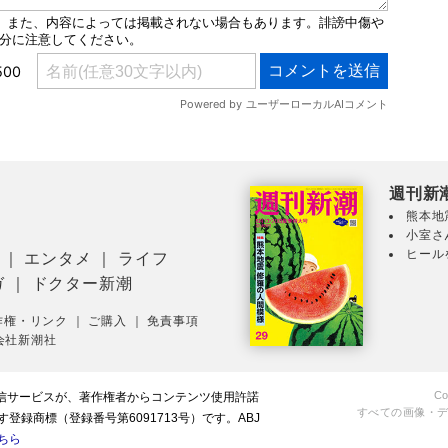
週刊新
熊本地
小室さ
ヒール
｜
エンタメ
｜
ライフ
ガ
｜
ドクター新潮
作権・リンク
｜
ご購入
｜
免責事項
会社新潮社
Co
配信サービスが、著作権者からコンテンツ使用許諾
すべての画像・
録商標（登録番号第6091713号）です。ABJ
ちら