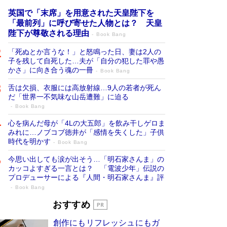
英国で「末席」を用意された天皇陛下を
「最前列」に呼び寄せた人物とは？ 天皇
陛下が尊敬される理由
Book Bang
「死ぬとか言うな！」と怒鳴った日、妻は2人の
子を残して自死した…夫が「自分の犯した罪や愚
かさ」に向き合う魂の一冊
Book Bang
舌は欠損、衣服には高放射線…9人の若者が死ん
だ「世界一不気味な山岳遭難」に迫る
Book Bang
心を病んだ母が「4Lの大五郎」を飲み干しゲロま
みれに…ノブコブ徳井が「感情を失くした」子供
時代を明かす
Book Bang
今思い出しても涙が出そう…「明石家さんま」の
カッコよすぎる一言とは？ 「電波少年」伝説の
プロデューサーによる『人間・明石家さんま』評
Book Bang
「宇宙兄弟」最終46巻がベストセラー1
おすすめ
位 宇宙開発への関心を押し上げた18年の
創作にもリフレッシュにもガ
物語に幕 特装版には「宇宙で描かれたマ