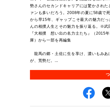
勢さんのセカンドキャリアには驚かされた
ァンも多いだろう。2008年の夏に58歳で
から早15年、ギャップこそ最大の魅力だっ
んの相撲人生とその魅力を振り返る。※武
『大相撲 想い出の名力士たち』（2015
庫）から一部を再編集
龍馬の郷・土佐に生を享け、濃いもみあ
が、荒勢だ。...
つ