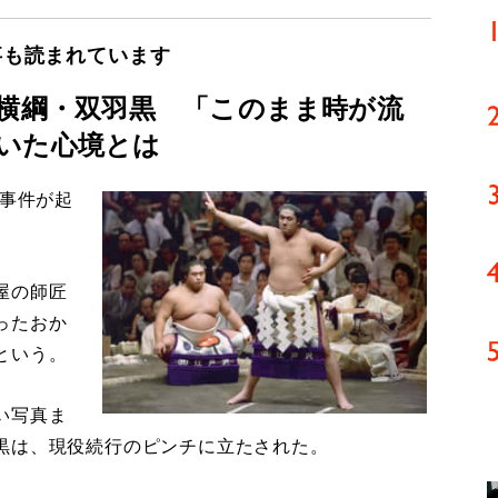
事も読まれています
た横綱・双羽黒 「このまま時が流
いた心境とは
な事件が起
屋の師匠
ったおか
という。
い写真ま
黒は、現役続行のピンチに立たされた。