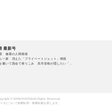
潮 最新号
震 修羅の人間模様
ん一家 消えた「プライベートジェット」帰国
を履いて国会で座りこみ 高市首相が隠したい「...
pyright © SHINCHOSHA All Rights Reserved.
データについて無断転用・無断転載を禁じます。