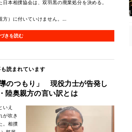
た日本相撲協会は、双羽黒の廃業処分を決める。
方）に付いていけません。...
づきを読む
事も読まれています
導のつもり」 現役力士が告発し
・陸奥親方の言い訳とは
といえ
れが吹き
た。相撲