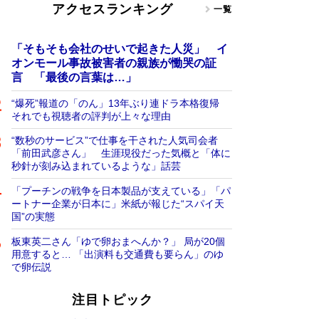
アクセスランキング
一覧
「そもそも会社のせいで起きた人災」 イ
オンモール事故被害者の親族が慟哭の証
言 「最後の言葉は…」
“爆死”報道の「のん」13年ぶり連ドラ本格復帰
それでも視聴者の評判が上々な理由
“数秒のサービス”で仕事を干された人気司会者
「前田武彦さん」 生涯現役だった気概と「体に
秒針が刻み込まれているような」話芸
「プーチンの戦争を日本製品が支えている」「パ
ートナー企業が日本に」米紙が報じた“スパイ天
国”の実態
板東英二さん「ゆで卵おまへんか？」 局が20個
用意すると… 「出演料も交通費も要らん」のゆ
で卵伝説
注目トピック