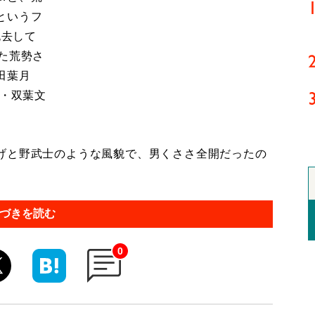
というフ
死去して
た荒勢さ
田葉月
年・双葉文
げと野武士のような風貌で、男くささ全開だったの
づきを読む
0