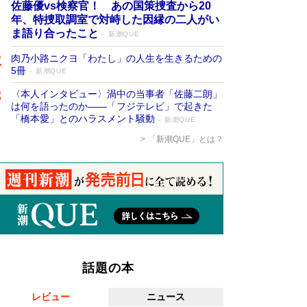
佐藤優vs検察官！ あの国策捜査から20
年、特捜取調室で対峙した因縁の二人がい
ま語り合ったこと
新潮QUE
肉乃小路ニクヨ「わたし」の人生を生きるための
5冊
新潮QUE
〈本人インタビュー〉渦中の当事者「佐藤二朗」
は何を語ったのか――「フジテレビ」で起きた
「橋本愛」とのハラスメント騒動
新潮QUE
「新潮QUE」とは？
話題の本
レビュー
ニュース