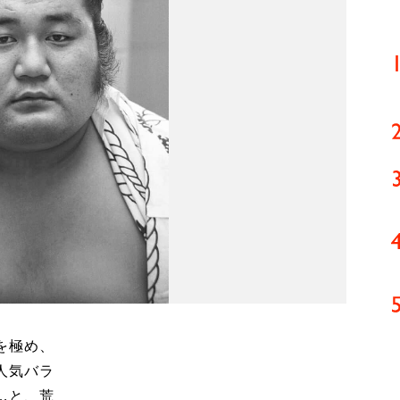
を極め、
人気バラ
…と、荒