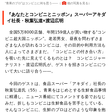
“青果のプロ”はコンビニに何を思う――（
他の写真を見る
）
『あなたとコンビニとニッポン』スーパーアキダ
イ社長・秋葉弘道×渡辺広明
全国5万8000店舗、年間159億人が買い物する“コン
ビニ超大国ニッポン”。老若男女、昼夜を問わずさま
ざまな人が訪れるコンビニは、その目的や利用方法も
人によってさまざまだ。「コンビニとの付き合い方」
を覗いた先に見えてくるものとは？ コンビニジャー
ナリスト・渡辺広明氏が、ゲストを招きコンビニにつ
いて大いに語り合う――。
今回のゲストは、食品スーパー「アキダイ」社長の
秋葉弘道氏（55）。青果をはじめとする生鮮食品事情
に精通し、ニュース番組にてコメントする姿でおなじ
みだ。折しもコンビニは生鮮食品を苦手としている。
そんなコンビニに、生鮮のプロはどのような印象を抱