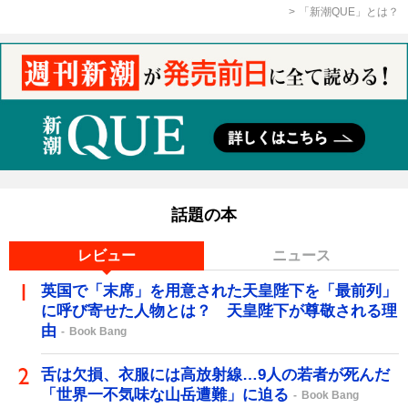
「新潮QUE」とは？
話題の本
レビュー
ニュース
英国で「末席」を用意された天皇陛下を「最前列」
に呼び寄せた人物とは？ 天皇陛下が尊敬される理
由
Book Bang
舌は欠損、衣服には高放射線…9人の若者が死んだ
「世界一不気味な山岳遭難」に迫る
Book Bang