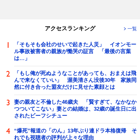
アクセスランキング
一覧
「そもそも会社のせいで起きた人災」 イオンモー
ル事故被害者の親族が慟哭の証言 「最後の言葉
は…」
「もし俺が死ぬようなことがあっても、おまえは飛
んで来なくていい」 渥美清さん没後30年 家族同
然に付き合った盟友だけに見せた素顔とは
妻の親友と不倫した46歳夫 「賢すぎて、なかなか
つついてこない」妻との結婚は、32歳の誕生日に出
されたビーフシチュー
“爆死”報道の「のん」13年ぶり連ドラ本格復帰 そ
れでも視聴者の評判が上々な理由