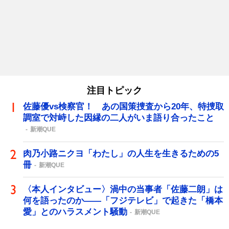
注目トピック
佐藤優vs検察官！ あの国策捜査から20年、特捜取
調室で対峙した因縁の二人がいま語り合ったこと
新潮QUE
肉乃小路ニクヨ「わたし」の人生を生きるための5
冊
新潮QUE
〈本人インタビュー〉渦中の当事者「佐藤二朗」は
何を語ったのか――「フジテレビ」で起きた「橋本
愛」とのハラスメント騒動
新潮QUE