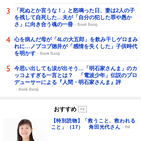
「死ぬとか言うな！」と怒鳴った日、妻は2人の子
を残して自死した…夫が「自分の犯した罪や愚か
さ」に向き合う魂の一冊
Book Bang
心を病んだ母が「4Lの大五郎」を飲み干しゲロまみ
れに…ノブコブ徳井が「感情を失くした」子供時代
を明かす
Book Bang
今思い出しても涙が出そう…「明石家さんま」のカ
ッコよすぎる一言とは？ 「電波少年」伝説のプロ
デューサーによる『人間・明石家さんま』評
Book Bang
おすすめ
【特別読物】「救うこと、救われる
こと」（17） 角田光代さん
PR