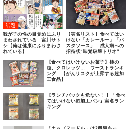
話題
我が子の性の目覚めにふり
【実名リスト】食べてはい
まわされている 宮川サト
けない「カレールー」「パ
シ【俺は健康にふりまわさ
スタソース」 成人病への
れている】
招待状“味覚破壊トリオ”
【食べてはいけないお菓子】柿の
種、クロレッツ… ワーストランキ
ング 【がんリスクが上昇する超加
工食品】
【ランチパックも危ない！ 】「食べ
てはいけない超加工パン」実名ラン
キング
「カップヌードル」は2種類あっ