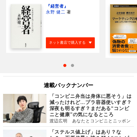
『経営者』
永野 健二
著
ネット書店で購入する
連載バックナンバー
「コンビニ弁当は身体に悪そう」は
減ったけれど…プラ容器使いすぎ？
深夜も明るすぎ？まだある“コンビ
ニと健康”の気になるところ
渡辺広明 あなたとコンビニとニッポン
「ステルス値上げ」はあり？な