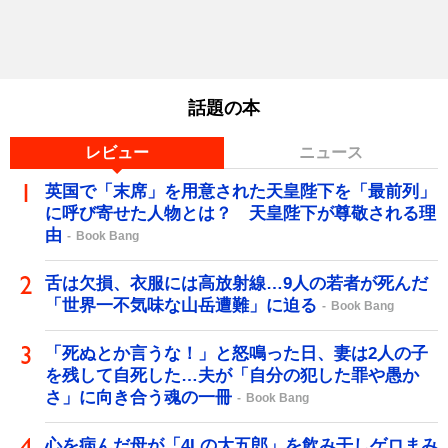
話題の本
レビュー
ニュース
英国で「末席」を用意された天皇陛下を「最前列」
に呼び寄せた人物とは？ 天皇陛下が尊敬される理
由
Book Bang
舌は欠損、衣服には高放射線…9人の若者が死んだ
「世界一不気味な山岳遭難」に迫る
Book Bang
「死ぬとか言うな！」と怒鳴った日、妻は2人の子
を残して自死した…夫が「自分の犯した罪や愚か
さ」に向き合う魂の一冊
Book Bang
心を病んだ母が「4Lの大五郎」を飲み干しゲロまみ