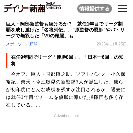
情報提供する
巨人・阿部新監督も続けるか？ 就任1年目でリーグ制
覇を成し遂げた「名将列伝」、“原監督の恩師”やパ・リ
ーグで無双した「V9の頭脳」も
スポーツ
野球
2023年11月25日
在任9年間でリーグ「優勝8回」、「日本一6回」の知
将
今オフ、巨人・阿部慎之助、ソフトバンク・小久保
裕紀、楽天・今江敏晃の新監督3人が誕生した。彼ら
が初年度にどんな成績を残すか注目されるが、過去に
は就任1年目でチームを優勝に導いた指揮官も多く存
在している。...
Advertisement