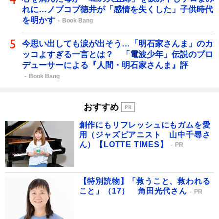
れに…ノブコブ徳井が「感情を失くした」子供時代
を明かす
Book Bang
今思い出しても涙が出そう…「明石家さんま」のカ
ッコよすぎる一言とは？ 「電波少年」伝説のプロ
デューサーによる『人間・明石家さんま』評
Book Bang
おすすめ
創作にもリフレッシュにもガムを愛
用（ジャズピアニスト 山中千尋さ
ん）【LOTTE TIMES】
PR
【特別読物】「救うこと、救われる
こと」（17） 角田光代さん
PR