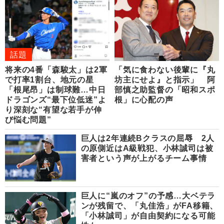
話題
将来の4番「森駿太」は2軍
「気に食わない後輩に『丸
で打率1割台、地元の星
坊主にせよ』と指示」 阿
「根尾昂」は制球難…中日
部慎之助監督の「昭和スポ
ドラゴンズ“最下位低迷”よ
根」に心配の声
り深刻な“有望な若手が伸
び悩む問題”
巨人は2年連続Bクラスの屈辱 2人
の原側近はA級戦犯、小林誠司は被
害者という声が上がるチーム事情
巨人に“嵐のオフ”の予感…大ベテラ
ンが残留で、「丸佳浩」がFA移籍、
「小林誠司」が自由契約になる可能