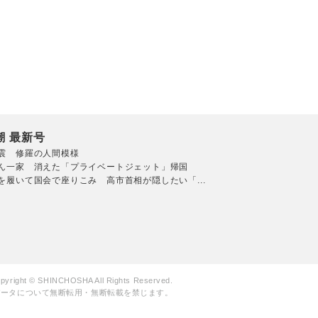
潮 最新号
震 修羅の人間模様
ん一家 消えた「プライベートジェット」帰国
を履いて国会で座りこみ 高市首相が隠したい「...
pyright © SHINCHOSHA All Rights Reserved.
データについて無断転用・無断転載を禁じます。