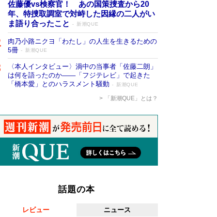
佐藤優vs検察官！ あの国策捜査から20
年、特捜取調室で対峙した因縁の二人がい
ま語り合ったこと
新潮QUE
肉乃小路ニクヨ「わたし」の人生を生きるための
5冊
新潮QUE
〈本人インタビュー〉渦中の当事者「佐藤二朗」
は何を語ったのか――「フジテレビ」で起きた
「橋本愛」とのハラスメント騒動
新潮QUE
「新潮QUE」とは？
話題の本
レビュー
ニュース