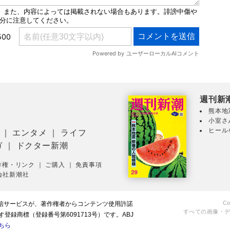
週刊新
熊本地
小室さ
ヒール
｜
エンタメ
｜
ライフ
ガ
｜
ドクター新潮
作権・リンク
｜
ご購入
｜
免責事項
会社新潮社
Co
配信サービスが、著作権者からコンテンツ使用許諾
すべての画像・
録商標（登録番号第6091713号）です。ABJ
ちら