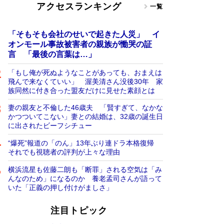
アクセスランキング
一覧
「そもそも会社のせいで起きた人災」 イ
オンモール事故被害者の親族が慟哭の証
言 「最後の言葉は…」
「もし俺が死ぬようなことがあっても、おまえは
飛んで来なくていい」 渥美清さん没後30年 家
族同然に付き合った盟友だけに見せた素顔とは
妻の親友と不倫した46歳夫 「賢すぎて、なかな
かつついてこない」妻との結婚は、32歳の誕生日
に出されたビーフシチュー
“爆死”報道の「のん」13年ぶり連ドラ本格復帰
それでも視聴者の評判が上々な理由
横浜流星も佐藤二朗も「断罪」される空気は「み
んなのため」になるのか 養老孟司さんが語って
いた「正義の押し付けがましさ」
注目トピック