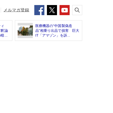
メルマガ登録
ティ
医療機器の“中国製偽造
解釈論
品”相乗り出品で損害 巨大
...
IT「アマゾン」を訴...