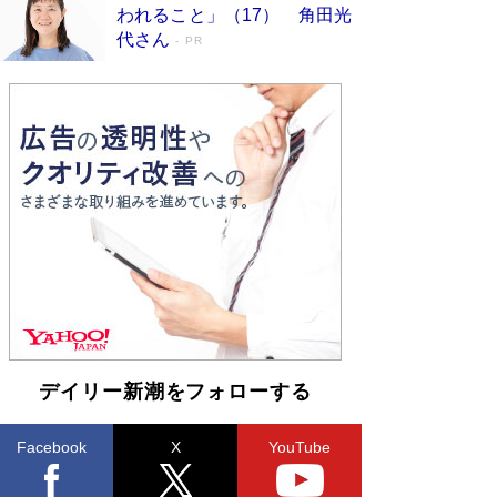
われること」（17） 角田光
ンガ」も収録
Book Bang
代さん
PR
美輪明宏 晩年の回答を集めた『ほほえんで生き
るための人生相談』がランクイン［エンターテイ
メントベストセラー］
Book Bang
「『火垂るの墓』は、大嘘である」原作者が抱き
続けた“自責の念”とは…「自己憐憫は描きたくな
い」監督が徹底的にこだわったこと（後編） #
戦争の記憶
Book Bang
入社10年目にして最下位の営業がトップに大逆
転 上司の“意外な一言”から生まれた「雑談のテ
クニック」とは
Book Bang
皇室はなぜ世界から尊敬されているのか？ 「天
皇陛下はお元気でおられるか」がサウジ国王の第
一声になる理由
Book Bang
デイリー新潮をフォローする
Facebook
X
YouTube