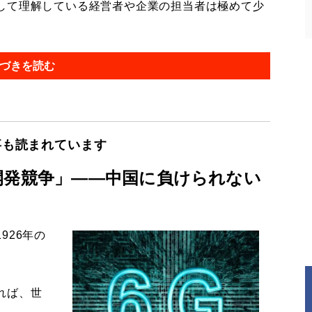
して理解している経営者や企業の担当者は極めて少
づきを読む
事も読まれています
開発競争」――中国に負けられない
926年の
れば、世