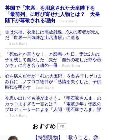
英国で「末席」を用意された天皇陛下を
「最前列」に呼び寄せた人物とは？ 天皇
陛下が尊敬される理由
Book Bang
舌は欠損、衣服には高放射線…9人の若者が死ん
だ「世界一不気味な山岳遭難」に迫る
Book Bang
「死ぬとか言うな！」と怒鳴った日、妻は2人の
子を残して自死した…夫が「自分の犯した罪や愚
かさ」に向き合う魂の一冊
Book Bang
心を病んだ母が「4Lの大五郎」を飲み干しゲロま
みれに…ノブコブ徳井が「感情を失くした」子供
時代を明かす
Book Bang
今思い出しても涙が出そう…「明石家さんま」の
カッコよすぎる一言とは？ 「電波少年」伝説の
プロデューサーによる『人間・明石家さんま』評
Book Bang
「宇宙兄弟」最終46巻がベストセラー1
おすすめ
位 宇宙開発への関心を押し上げた18年の
【特別読物】「救うこと、救
物語に幕 特装版には「宇宙で描かれたマ