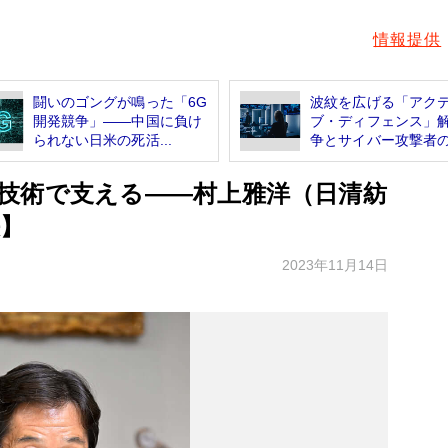
情報提供
闘いのゴングが鳴った「6G
波紋を広げる「アク
開発競争」――中国に負け
ブ・ディフェンス」
られない日米の死活...
争とサイバー攻撃者の暗
技術で支える――村上雅洋（日清紡
決】
2023年11月14日