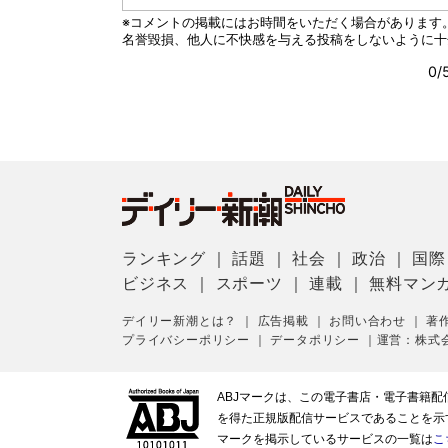
ランキング
｜
話題
｜
社会
｜
政治
｜
国際
ビジネス
｜
スポーツ
｜
連載
｜
無料マン
デイリー新潮とは？
｜
広告掲載
｜
お問い合わせ
｜
著
プライバシーポリシー
｜
データポリシー
｜
運営：株式
ABJマークは、この電子書店・電子書籍
を得た正規版配信サービスであることを示す登
マークを掲示しているサービスの一覧は
こ