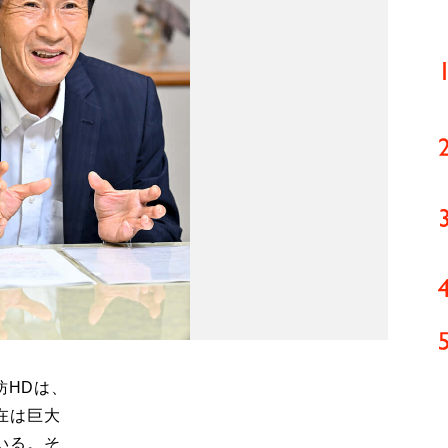
紡HDは、
在は巨大
いる。そ