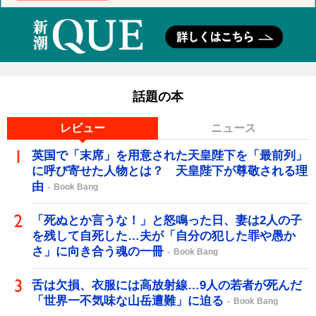
話題の本
レビュー
ニュース
英国で「末席」を用意された天皇陛下を「最前列」
に呼び寄せた人物とは？ 天皇陛下が尊敬される理
由
Book Bang
「死ぬとか言うな！」と怒鳴った日、妻は2人の子
を残して自死した…夫が「自分の犯した罪や愚か
さ」に向き合う魂の一冊
Book Bang
舌は欠損、衣服には高放射線…9人の若者が死んだ
「世界一不気味な山岳遭難」に迫る
Book Bang