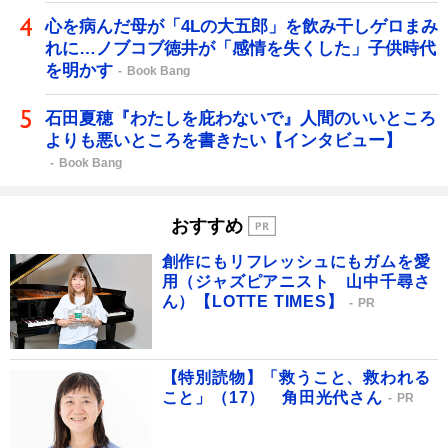
心を病んだ母が「4Lの大五郎」を飲み干しゲロまみ
れに…ノブコブ徳井が「感情を失くした」子供時代
を明かす
Book Bang
石田夏穂『わたしを庇わないで』人間のいいところ
よりも悪いところを書きたい【インタビュー】
Book Bang
おすすめ
創作にもリフレッシュにもガムを愛
用（ジャズピアニスト 山中千尋さ
ん）【LOTTE TIMES】
PR
【特別読物】「救うこと、救われる
こと」（17） 角田光代さん
PR