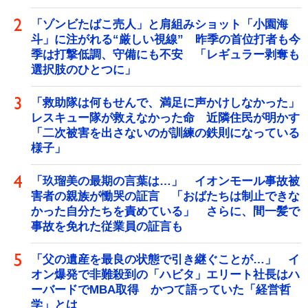
「ゾンビたばこ売人」と肩組みショット「小園海
斗」に注がれる“厳しい視線” 昨季の首位打者も今
季は打撃低調、守備にも不安 「レギュラー剥奪も
選択肢のひとつに」
「救助隊は何もせんで、満足に声かけしなかった」
レスキュー隊が救えなかった命 近隣住民が明かす
「二次被害を出さないのが訓練の鉄則になっている
様子」
「玖瑠美の最期の言葉は…」 イオンモール事故被
害者の親族が慟哭の証言 「おばたちは制止できな
かった自分たちを責めている」 さらに、間一髪で
事故を免れた従業員の証言も
「父の遺産を最良の状態で引き継ぐことが…」 イ
オン爆発で非難殺到の「ハビタ」エリート社長はハ
ーバードでMBA取得 かつて語っていた「経営哲
学」とは