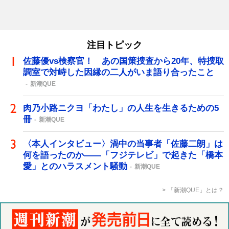
注目トピック
佐藤優vs検察官！ あの国策捜査から20年、特捜取
調室で対峙した因縁の二人がいま語り合ったこと
新潮QUE
肉乃小路ニクヨ「わたし」の人生を生きるための5
冊
新潮QUE
〈本人インタビュー〉渦中の当事者「佐藤二朗」は
何を語ったのか――「フジテレビ」で起きた「橋本
愛」とのハラスメント騒動
新潮QUE
「新潮QUE」とは？