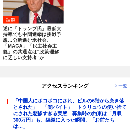
話題
遂に「トランプ氏」最低支
持率でも中間選挙は接戦予
想…分断進む米社会、
「MAGA」「民主社会主
義」の共通点は“政策理解
に乏しい支持者”か
アクセスランキング
一覧
「中国人にボコボコにされ、ビルの6階から突き落
とされた」 「闇バイト」 トクリュウの使い捨て
にされた悲惨すぎる実態 募集時の約束は「月収
300万円」も、組織に入った瞬間、「お前たち
は…」