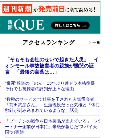
アクセスランキング
一覧
「そもそも会社のせいで起きた人災」 イ
オンモール事故被害者の親族が慟哭の証
言 「最後の言葉は…」
“爆死”報道の「のん」13年ぶり連ドラ本格復帰
それでも視聴者の評判が上々な理由
“数秒のサービス”で仕事を干された人気司会者
「前田武彦さん」 生涯現役だった気概と「体に
秒針が刻み込まれているような」話芸
「プーチンの戦争を日本製品が支えている」「パ
ートナー企業が日本に」米紙が報じた“スパイ天
国”の実態