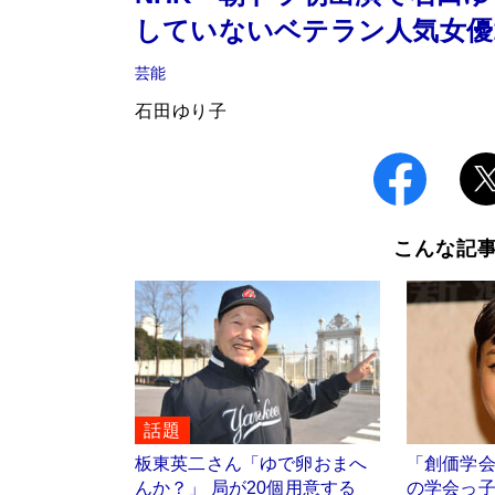
していないベテラン人気女優
芸能
石田ゆり子
こんな記
話題
板東英二さん「ゆで卵おまへ
「創価学
んか？」 局が20個用意する
の学会っ