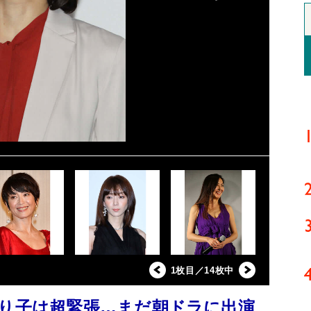
1枚目／14枚中
ゆり子は超緊張…まだ朝ドラに出演