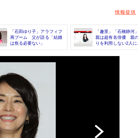
情報提供
「石田ゆり子」アラフィフ
「趣里」「石橋静河
再ブーム 父が語る「結婚
親は超有名俳優 親
は焦る必要ない」
りを利用しない2人に..