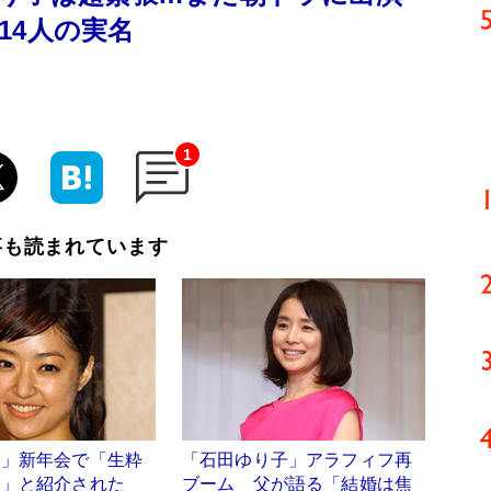
14人の実名
1
事も読まれています
会」新年会で「生粋
「石田ゆり子」アラフィフ再
子」と紹介された
ブーム 父が語る「結婚は焦