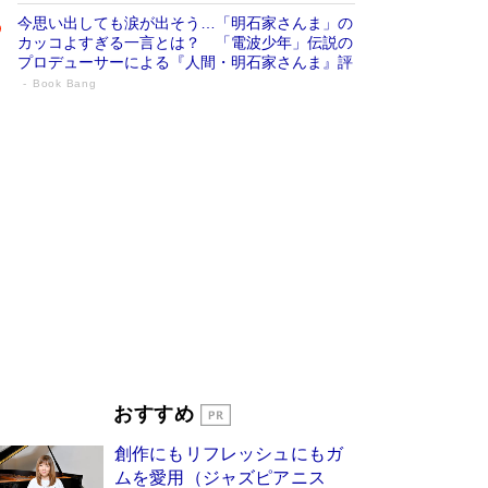
今思い出しても涙が出そう…「明石家さんま」の
カッコよすぎる一言とは？ 「電波少年」伝説の
プロデューサーによる『人間・明石家さんま』評
Book Bang
「宇宙兄弟」最終46巻がベストセラー1
位 宇宙開発への関心を押し上げた18年の
物語に幕 特装版には「宇宙で描かれたマ
ンガ」も収録
Book Bang
美輪明宏 晩年の回答を集めた『ほほえんで生き
るための人生相談』がランクイン［エンターテイ
メントベストセラー］
Book Bang
「『火垂るの墓』は、大嘘である」原作者が抱き
続けた“自責の念”とは…「自己憐憫は描きたくな
い」監督が徹底的にこだわったこと（後編） #
戦争の記憶
Book Bang
「叱って伸びるやつは、褒めたらもっと伸びる」
おすすめ
俳優・高嶋政伸が家族に教わった“人を育てるコ
ツ”…芸への考え方を明かす
Book Bang
創作にもリフレッシュにもガ
東野圭吾、伊坂幸太郎の人気シリーズ最新作どち
ムを愛用（ジャズピアニス