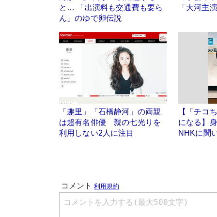
と… 「出演料も交通費も要ら
「大河主
ん」のゆで卵伝説
「趣里」「石橋静河」の両親
【「チコち
は超有名俳優 親の七光りを
になる】
利用しない2人に注目
NHKに聞