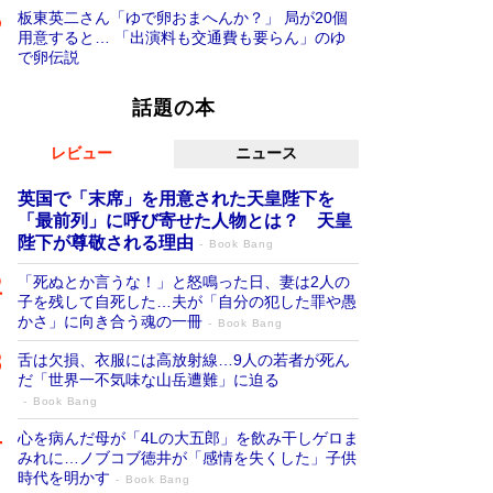
板東英二さん「ゆで卵おまへんか？」 局が20個
用意すると… 「出演料も交通費も要らん」のゆ
で卵伝説
話題の本
レビュー
ニュース
英国で「末席」を用意された天皇陛下を
「最前列」に呼び寄せた人物とは？ 天皇
陛下が尊敬される理由
Book Bang
「死ぬとか言うな！」と怒鳴った日、妻は2人の
子を残して自死した…夫が「自分の犯した罪や愚
かさ」に向き合う魂の一冊
Book Bang
舌は欠損、衣服には高放射線…9人の若者が死ん
だ「世界一不気味な山岳遭難」に迫る
Book Bang
心を病んだ母が「4Lの大五郎」を飲み干しゲロま
みれに…ノブコブ徳井が「感情を失くした」子供
時代を明かす
Book Bang