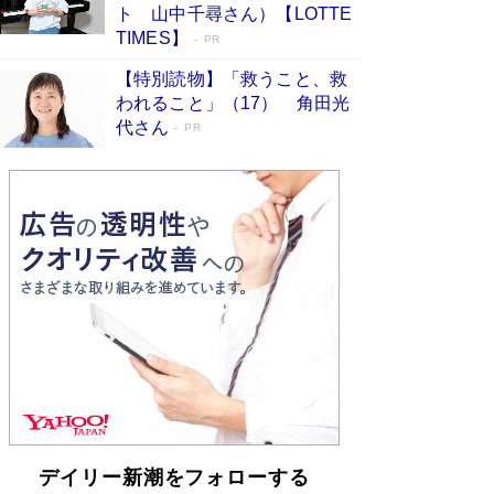
らも文庫化 映画化された直木賞受賞作もランク
ト 山中千尋さん）【LOTTE
イン［文庫ベストセラー］
Book Bang
TIMES】
PR
【特別読物】「救うこと、救
われること」（17） 角田光
代さん
PR
デイリー新潮をフォローする