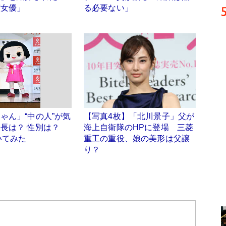
演女優」
る必要ない」
ゃん」“中の人”が気
【写真4枚】「北川景子」父が
身長は？ 性別は？
海上自衛隊のHPに登場 三菱
いてみた
重工の重役、娘の美形は父譲
り？