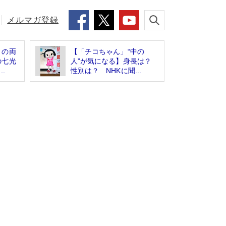
メルマガ登録
」の両
【「チコちゃん」“中の
の七光
人”が気になる】身長は？
.
性別は？ NHKに聞...