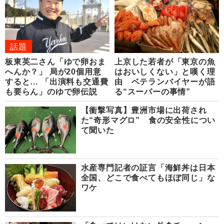
話題
板東英二さん「ゆで卵おま
上京した若者が「東京の魚
へんか？」 局が20個用意
はおいしくない」と嘆く理
すると… 「出演料も交通費
由 ベテランバイヤーが語
も要らん」のゆで卵伝説
る“スーパーの事情”
【衝撃写真】豊洲市場に出荷され
た“奇形マグロ” 食の安全性につい
て聞いた
水産専門記者の証言「海鮮丼は日本
全国、どこで食べてもほぼ同じ」な
ワケ