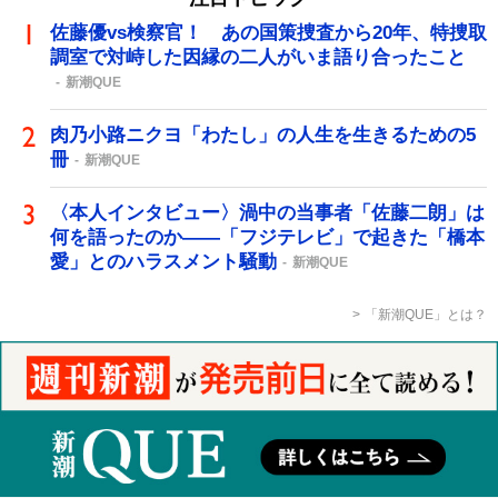
佐藤優vs検察官！ あの国策捜査から20年、特捜取
調室で対峙した因縁の二人がいま語り合ったこと
新潮QUE
肉乃小路ニクヨ「わたし」の人生を生きるための5
冊
新潮QUE
〈本人インタビュー〉渦中の当事者「佐藤二朗」は
何を語ったのか――「フジテレビ」で起きた「橋本
愛」とのハラスメント騒動
新潮QUE
「新潮QUE」とは？