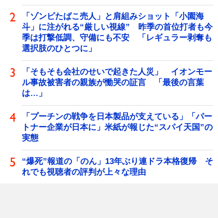
「ゾンビたばこ売人」と肩組みショット「小園海
斗」に注がれる“厳しい視線” 昨季の首位打者も今
季は打撃低調、守備にも不安 「レギュラー剥奪も
選択肢のひとつに」
「そもそも会社のせいで起きた人災」 イオンモー
ル事故被害者の親族が慟哭の証言 「最後の言葉
は…」
「プーチンの戦争を日本製品が支えている」「パー
トナー企業が日本に」米紙が報じた“スパイ天国”の
実態
“爆死”報道の「のん」13年ぶり連ドラ本格復帰 そ
れでも視聴者の評判が上々な理由