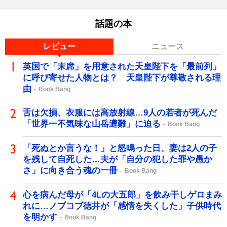
話題の本
レビュー
ニュース
英国で「末席」を用意された天皇陛下を「最前列」
に呼び寄せた人物とは？ 天皇陛下が尊敬される理
由
Book Bang
舌は欠損、衣服には高放射線…9人の若者が死んだ
「世界一不気味な山岳遭難」に迫る
Book Bang
「死ぬとか言うな！」と怒鳴った日、妻は2人の子
を残して自死した…夫が「自分の犯した罪や愚か
さ」に向き合う魂の一冊
Book Bang
心を病んだ母が「4Lの大五郎」を飲み干しゲロまみ
れに…ノブコブ徳井が「感情を失くした」子供時代
を明かす
Book Bang