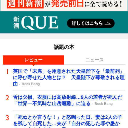
話題の本
レビュー
ニュース
英国で「末席」を用意された天皇陛下を「最前列」
に呼び寄せた人物とは？ 天皇陛下が尊敬される理
由
Book Bang
舌は欠損、衣服には高放射線…9人の若者が死んだ
「世界一不気味な山岳遭難」に迫る
Book Bang
「死ぬとか言うな！」と怒鳴った日、妻は2人の子
を残して自死した…夫が「自分の犯した罪や愚か