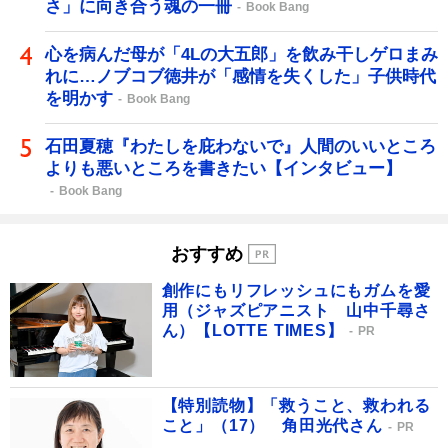
さ」に向き合う魂の一冊
Book Bang
心を病んだ母が「4Lの大五郎」を飲み干しゲロまみ
れに…ノブコブ徳井が「感情を失くした」子供時代
を明かす
Book Bang
石田夏穂『わたしを庇わないで』人間のいいところ
よりも悪いところを書きたい【インタビュー】
Book Bang
おすすめ
創作にもリフレッシュにもガムを愛
用（ジャズピアニスト 山中千尋さ
ん）【LOTTE TIMES】
PR
【特別読物】「救うこと、救われる
こと」（17） 角田光代さん
PR