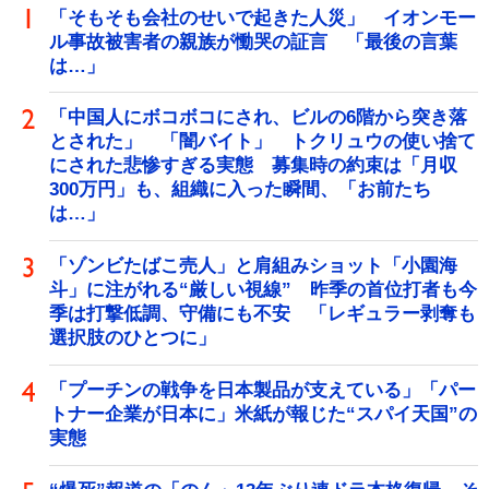
「そもそも会社のせいで起きた人災」 イオンモー
ル事故被害者の親族が慟哭の証言 「最後の言葉
は…」
「中国人にボコボコにされ、ビルの6階から突き落
とされた」 「闇バイト」 トクリュウの使い捨て
にされた悲惨すぎる実態 募集時の約束は「月収
300万円」も、組織に入った瞬間、「お前たち
は…」
「ゾンビたばこ売人」と肩組みショット「小園海
斗」に注がれる“厳しい視線” 昨季の首位打者も今
季は打撃低調、守備にも不安 「レギュラー剥奪も
選択肢のひとつに」
「プーチンの戦争を日本製品が支えている」「パー
トナー企業が日本に」米紙が報じた“スパイ天国”の
実態