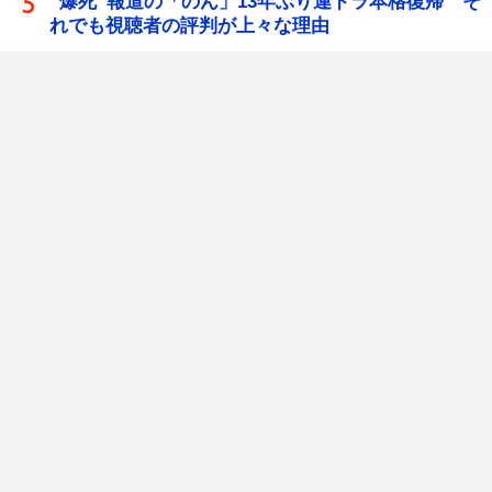
“爆死”報道の「のん」13年ぶり連ドラ本格復帰 そ
れでも視聴者の評判が上々な理由