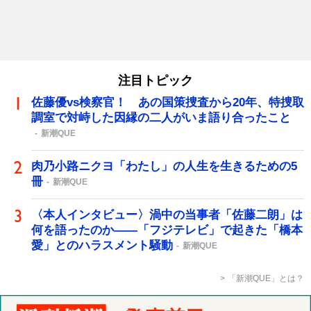
注目トピック
佐藤優vs検察官！ あの国策捜査から20年、特捜取
調室で対峙した因縁の二人がいま語り合ったこと
新潮QUE
肉乃小路ニクヨ「わたし」の人生を生きるための5
冊
新潮QUE
〈本人インタビュー〉渦中の当事者「佐藤二朗」は
何を語ったのか――「フジテレビ」で起きた「橋本
愛」とのハラスメント騒動
新潮QUE
「新潮QUE」とは？