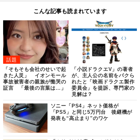
こんな記事も読まれています
話題
「そもそも会社のせいで起
「小説ドラクエV」の著者
きた人災」 イオンモール
が、主人公の名前をパクら
事故被害者の親族が慟哭の
れたと「映画ドラクエ製作
証言 「最後の言葉は…」
委員会」を提訴、専門家の
見解は？
ソニー「PS4」ネット価格が
「PS5」と同じ5万円台 後継機が
発表も“高止まり”のワケ