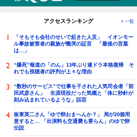
アクセスランキング
一覧
「そもそも会社のせいで起きた人災」 イオンモー
ル事故被害者の親族が慟哭の証言 「最後の言葉
は…」
“爆死”報道の「のん」13年ぶり連ドラ本格復帰 そ
れでも視聴者の評判が上々な理由
“数秒のサービス”で仕事を干された人気司会者「前
田武彦さん」 生涯現役だった気概と「体に秒針が
刻み込まれているような」話芸
板東英二さん「ゆで卵おまへんか？」 局が20個用
意すると… 「出演料も交通費も要らん」のゆで卵
伝説