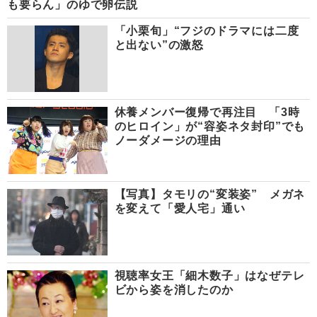
も要らん」のゆで卵伝説
「小栗旬」“フジのドラマには二度
と出ない”の激怒
休養メンバー復帰で再注目 「3時
のヒロイン」が“容姿ネタ封印”でも
ノーダメージの理由
【写真】タモリの“変装姿” メガネ
を変えて「愛人宅」通い
視聴率女王「細木数子」はなぜテレ
ビから姿を消したのか