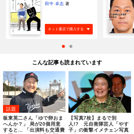
田中 卓志
著
ネット書店で購入する
こんな記事も読まれています
話題
板東英二さん「ゆで卵おま
【写真7枚】まるで別
へんか？」 局が20個用意
人!? 元自衛隊芸人「やす
すると… 「出演料も交通費
子」の衝撃イメチェン写真