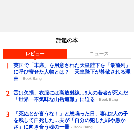
話題の本
レビュー
ニュース
英国で「末席」を用意された天皇陛下を「最前列」
に呼び寄せた人物とは？ 天皇陛下が尊敬される理
由
Book Bang
舌は欠損、衣服には高放射線…9人の若者が死んだ
「世界一不気味な山岳遭難」に迫る
Book Bang
「死ぬとか言うな！」と怒鳴った日、妻は2人の子
を残して自死した…夫が「自分の犯した罪や愚か
さ」に向き合う魂の一冊
Book Bang