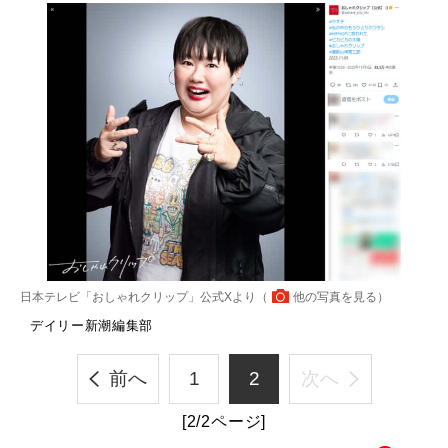
日本テレビ「おしゃれクリップ」公式Xより（
他の写真を見る
）
デイリー新潮編集部
前へ
1
2
次へ
[2/2ページ]