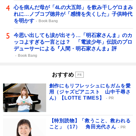
心を病んだ母が「4Lの大五郎」を飲み干しゲロまみ
れに…ノブコブ徳井が「感情を失くした」子供時代
を明かす
Book Bang
今思い出しても涙が出そう…「明石家さんま」のカ
ッコよすぎる一言とは？ 「電波少年」伝説のプロ
デューサーによる『人間・明石家さんま』評
Book Bang
おすすめ
創作にもリフレッシュにもガムを愛
用（ジャズピアニスト 山中千尋さ
ん）【LOTTE TIMES】
PR
【特別読物】「救うこと、救われる
こと」（17） 角田光代さん
PR