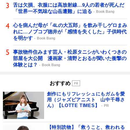
舌は欠損、衣服には高放射線…9人の若者が死んだ
「世界一不気味な山岳遭難」に迫る
Book Bang
心を病んだ母が「4Lの大五郎」を飲み干しゲロまみ
れに…ノブコブ徳井が「感情を失くした」子供時代
を明かす
Book Bang
事故物件住みます芸人・松原タニシがいわくつきの
部屋を大公開 漫画家・清野とおるが聞いた衝撃の
体験とは？
Book Bang
おすすめ
創作にもリフレッシュにもガムを愛
用（ジャズピアニスト 山中千尋さ
ん）【LOTTE TIMES】
PR
【特別読物】「救うこと、救われる