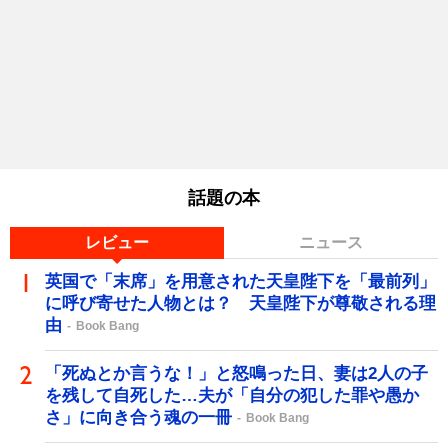
話題の本
レビュー
ニュース
英国で「末席」を用意された天皇陛下を「最前列」
に呼び寄せた人物とは？ 天皇陛下が尊敬される理
由
Book Bang
「死ぬとか言うな！」と怒鳴った日、妻は2人の子
を残して自死した…夫が「自分の犯した罪や愚か
さ」に向き合う魂の一冊
Book Bang