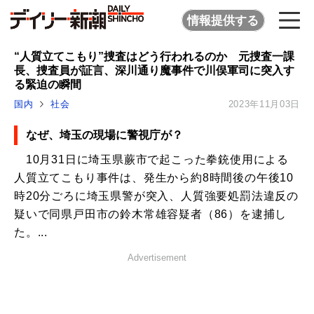
情報提供する
“人質立てこもり”捜査はどう行われるのか 元捜査一課
長、捜査員が証言、深川通り魔事件で川俣軍司に突入す
る緊迫の瞬間
国内
社会
2023年11月03日
なぜ、埼玉の現場に警視庁が？
10月31日に埼玉県蕨市で起こった拳銃使用による
人質立てこもり事件は、発生から約8時間後の午後10
時20分ごろに埼玉県警が突入、人質強要処罰法違反の
疑いで同県戸田市の鈴木常雄容疑者（86）を逮捕し
た。...
Advertisement