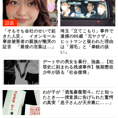
話題
「そもそも会社のせいで起
埼玉「立てこもり」事件で
きた人災」 イオンモール
逮捕の86歳「元ヤクザ」、
事故被害者の親族が慟哭の
ヒットマンと疑われた理由
証言 「最後の言葉は…」
は「眉毛」と「拳銃の扱
い」
デート中の男女を暴行、強姦…【犯
罪史に刻まれる残虐事件】無期懲役
少年が語る「社会復帰」
わが子が「酒鬼薔薇聖斗」だと知っ
たとき――捜査員に告げられた驚愕
の真実「息子さんが天井裏に……」