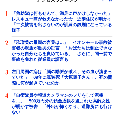
アクセスランキング
一覧
「救助隊は何もせんで、満足に声かけしなかった」
レスキュー隊が救えなかった命 近隣住民が明かす
「二次被害を出さないのが訓練の鉄則になっている
様子」
「玖瑠美の最期の言葉は…」 イオンモール事故被
害者の親族が慟哭の証言 「おばたちは制止できな
かった自分たちを責めている」 さらに、間一髪で
事故を免れた従業員の証言も
左目周囲の痣は「脳の動脈が破れ、その血が溜まっ
ていた」 09年に孤独死「大原麗子さん」、死の間
際に何が起きていたのか
「自衛隊員や報道カメラマンのフリをして泥棒
を…」 500万円分の預金通帳を盗まれた高齢女性
が明かす被害 「外出が怖くなり、避難所にも行け
ない」