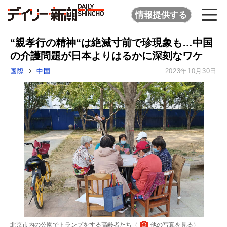
情報提供する
“親孝行の精神“は絶滅寸前で珍現象も…中国
の介護問題が日本よりはるかに深刻なワケ
国際
中国
2023年10月30日
北京市内の公園でトランプをする高齢者たち（
他の写真を見る
）