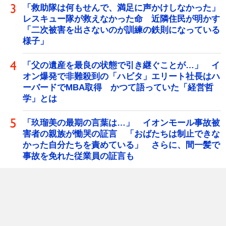
「救助隊は何もせんで、満足に声かけしなかった」
レスキュー隊が救えなかった命 近隣住民が明かす
「二次被害を出さないのが訓練の鉄則になっている
様子」
「父の遺産を最良の状態で引き継ぐことが…」 イ
オン爆発で非難殺到の「ハビタ」エリート社長はハ
ーバードでMBA取得 かつて語っていた「経営哲
学」とは
「玖瑠美の最期の言葉は…」 イオンモール事故被
害者の親族が慟哭の証言 「おばたちは制止できな
かった自分たちを責めている」 さらに、間一髪で
事故を免れた従業員の証言も