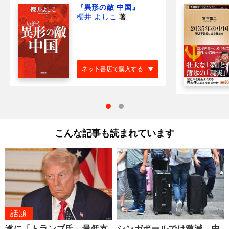
『異形の敵 中国』
櫻井 よしこ
著
ネット書店で購入する
こんな記事も読まれています
話題
遂に「トランプ氏」最低支
シンガポールでは激減…中