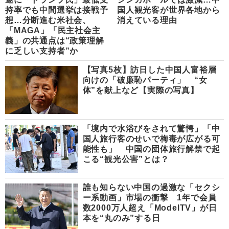
持率でも中間選挙は接戦予
国人観光客が世界各地から
想…分断進む米社会、
消えている理由
「MAGA」「民主社会主
義」の共通点は“政策理解
に乏しい支持者”か
【写真5枚】訪日した中国人富裕層
向けの「破廉恥パーティ」 “女
体”を献上など【実際の写真】
「境内で水浴びをされて驚愕」「中
国人旅行客のせいで梅毒が広がる可
能性も」 中国の団体旅行解禁で起
こる“観光公害”とは？
誰も知らない中国の過激な「セクシ
ー系動画」市場の衝撃 1年で会員
数2000万人超え「ModelTV」が日
本を“丸のみ”する日