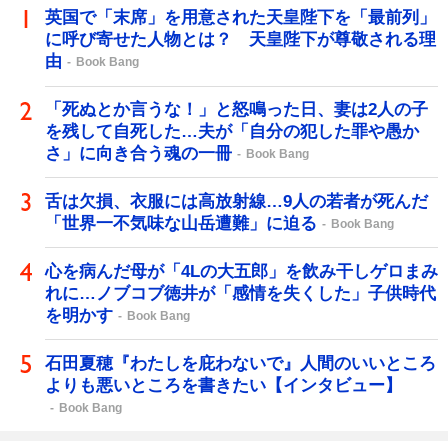
英国で「末席」を用意された天皇陛下を「最前列」
に呼び寄せた人物とは？ 天皇陛下が尊敬される理
由
Book Bang
「死ぬとか言うな！」と怒鳴った日、妻は2人の子
を残して自死した…夫が「自分の犯した罪や愚か
さ」に向き合う魂の一冊
Book Bang
舌は欠損、衣服には高放射線…9人の若者が死んだ
「世界一不気味な山岳遭難」に迫る
Book Bang
心を病んだ母が「4Lの大五郎」を飲み干しゲロまみ
れに…ノブコブ徳井が「感情を失くした」子供時代
を明かす
Book Bang
石田夏穂『わたしを庇わないで』人間のいいところ
よりも悪いところを書きたい【インタビュー】
Book Bang