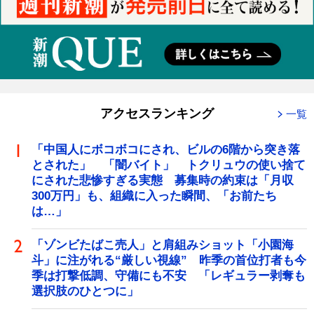
アクセスランキング
一覧
「中国人にボコボコにされ、ビルの6階から突き落
とされた」 「闇バイト」 トクリュウの使い捨て
にされた悲惨すぎる実態 募集時の約束は「月収
300万円」も、組織に入った瞬間、「お前たち
は…」
「ゾンビたばこ売人」と肩組みショット「小園海
斗」に注がれる“厳しい視線” 昨季の首位打者も今
季は打撃低調、守備にも不安 「レギュラー剥奪も
選択肢のひとつに」