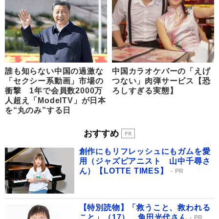
誰も知らない中国の過激な
中国カラオケバーの「えげ
「セクシー系動画」市場の
つない」肉弾サービス【恐
衝撃 1年で会員数2000万
ろしすぎる実態】
人超え「ModelTV」が日本
を“丸のみ”する日
おすすめ
創作にもリフレッシュにもガムを愛
用（ジャズピアニスト 山中千尋さ
ん）【LOTTE TIMES】
PR
【特別読物】「救うこと、救われる
こと」（17） 角田光代さん
PR