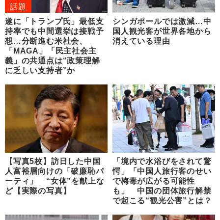
話題
遂に「トランプ氏」最低支
シンガポールでは激減…中
持率でも中間選挙は接戦予
国人観光客が世界各地から
想…分断進む米社会、
消えている理由
「MAGA」「民主社会主
義」の共通点は“政策理解
に乏しい支持者”か
【写真5枚】訪日した中国
「境内で水浴びをされて驚
人富裕層向けの「破廉恥パ
愕」「中国人旅行客のせい
ーティ」 “女体”を献上な
で梅毒が広がる可能性
ど【実際の写真】
も」 中国の団体旅行解禁
で起こる“観光公害”とは？