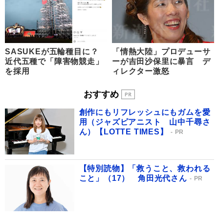
SASUKEが五輪種目に？
「情熱大陸」プロデューサ
近代五種で「障害物競走」
ーが吉田沙保里に暴言 デ
を採用
ィレクター激怒
おすすめ
創作にもリフレッシュにもガムを愛
用（ジャズピアニスト 山中千尋さ
ん）【LOTTE TIMES】
PR
【特別読物】「救うこと、救われる
こと」（17） 角田光代さん
PR