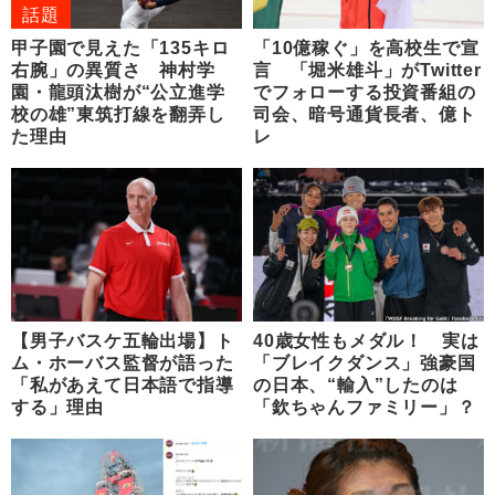
話題
甲子園で見えた「135キロ
「10億稼ぐ」を高校生で宣
右腕」の異質さ 神村学
言 「堀米雄斗」がTwitter
園・龍頭汰樹が“公立進学
でフォローする投資番組の
校の雄”東筑打線を翻弄し
司会、暗号通貨長者、億ト
た理由
レ
【男子バスケ五輪出場】ト
40歳女性もメダル！ 実は
ム・ホーバス監督が語った
「ブレイクダンス」強豪国
「私があえて日本語で指導
の日本、“輸入”したのは
する」理由
「欽ちゃんファミリー」？