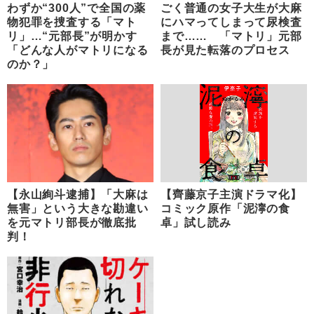
わずか“300人”で全国の薬
ごく普通の女子大生が大麻
物犯罪を捜査する「マト
にハマってしまって尿検査
リ」…“元部長”が明かす
まで…… 「マトリ」元部
「どんな人がマトリになる
長が見た転落のプロセス
のか？」
【永山絢斗逮捕】「大麻は
【齊藤京子主演ドラマ化】
無害」という大きな勘違い
コミック原作「泥濘の食
を元マトリ部長が徹底批
卓」試し読み
判！