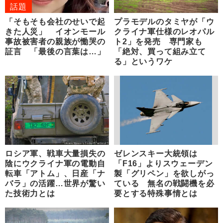
話題
「そもそも会社のせいで起
プラモデルのタミヤが「ウ
きた人災」 イオンモール
クライナ軍仕様のレオパル
事故被害者の親族が慟哭の
ト2」を発売 専門家も
証言 「最後の言葉は…」
「絶対、買って組み立て
る」というワケ
ロシア軍、戦車大量損失の
ゼレンスキー大統領は
陰にウクライナ軍の電動自
「F16」よりスウェーデン
転車「アトム」、日産「ナ
製「グリペン」を欲しがっ
バラ」の活躍…世界が驚い
ている 無名の戦闘機を必
た技術力とは
要とする特殊事情とは