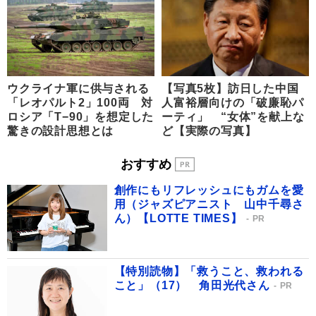
ウクライナ軍に供与される
【写真5枚】訪日した中国
「レオパルト2」100両 対
人富裕層向けの「破廉恥パ
ロシア「T−90」を想定した
ーティ」 “女体”を献上な
驚きの設計思想とは
ど【実際の写真】
おすすめ
創作にもリフレッシュにもガムを愛
用（ジャズピアニスト 山中千尋さ
ん）【LOTTE TIMES】
PR
【特別読物】「救うこと、救われる
こと」（17） 角田光代さん
PR