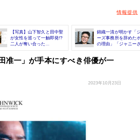
情報提供
【写真】山下智久と田中聖
錦織一清が明かす「
が女性を巡って一触即発!?
ーズ事務所を辞めた
二人が奪い合った...
の理由」「ジャニーさ.
田准一」が手本にすべき俳優が一
2023年10月23日