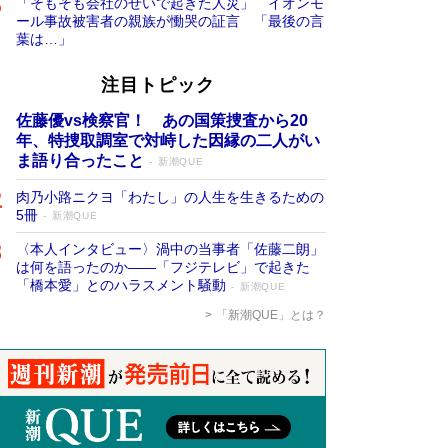
「そもそも会社のせいで起きた人災」 イオンモ
ール事故被害者の親族が慟哭の証言 「最後の言
葉は…」
注目トピック
佐藤優vs検察官！ あの国策捜査から20
年、特捜取調室で対峙した因縁の二人がい
ま語り合ったこと
新潮QUE
肉乃小路ニクヨ「わたし」の人生を生きるための
5冊
新潮QUE
〈本人インタビュー〉渦中の当事者「佐藤二朗」
は何を語ったのか――「フジテレビ」で起きた
「橋本愛」とのハラスメント騒動
新潮QUE
「新潮QUE」とは？