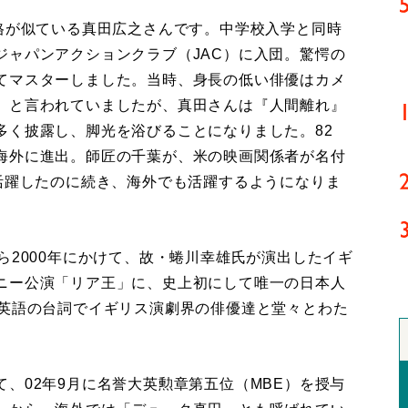
体格が似ている真田広之さんです。中学校入学と同時
ジャパンアクションクラブ（JAC）に入団。驚愕の
てマスターしました。当時、身長の低い俳優はカメ
』と言われていましたが、真田さんは『人間離れ』
多く披露し、脚光を浴びることになりました。82
海外に進出。師匠の千葉が、米の映画関係者が名付
活躍したのに続き、海外でも活躍するようになりま
2000年にかけて、故・蜷川幸雄氏が演出したイギ
ニー公演「リア王」に、史上初にして唯一の日本人
の英語の台詞でイギリス演劇界の俳優達と堂々とわた
、02年9月に名誉大英勲章第五位（MBE）を授与