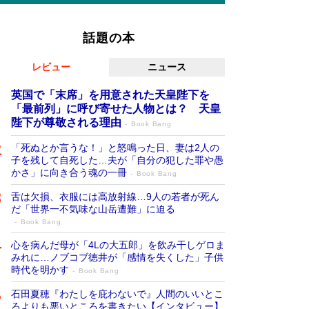
話題の本
レビュー
ニュース
英国で「末席」を用意された天皇陛下を
「最前列」に呼び寄せた人物とは？ 天皇
陛下が尊敬される理由
Book Bang
「死ぬとか言うな！」と怒鳴った日、妻は2人の
子を残して自死した…夫が「自分の犯した罪や愚
かさ」に向き合う魂の一冊
Book Bang
舌は欠損、衣服には高放射線…9人の若者が死ん
だ「世界一不気味な山岳遭難」に迫る
Book Bang
心を病んだ母が「4Lの大五郎」を飲み干しゲロま
みれに…ノブコブ徳井が「感情を失くした」子供
時代を明かす
Book Bang
石田夏穂『わたしを庇わないで』人間のいいとこ
ろよりも悪いところを書きたい【インタビュー】