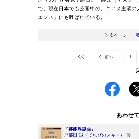
で、現在日本でも公開中の、キアヌ主演の
エンス」にも呼ばれている。
次ページ：
「
前へ
1
[
あわせ
『芸能界誕生』
戸部田 誠（てれびのスキマ）
著