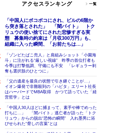
アクセスランキング
一覧
「中国人にボコボコにされ、ビルの6階か
ら突き落とされた」 「闇バイト」 トク
リュウの使い捨てにされた悲惨すぎる実
態 募集時の約束は「月収300万円」も、
組織に入った瞬間、「お前たちは…」
「ゾンビたばこ売人」と肩組みショット「小園海
斗」に注がれる“厳しい視線” 昨季の首位打者も
今季は打撃低調、守備にも不安 「レギュラー剥
奪も選択肢のひとつに」
「父の遺産を最良の状態で引き継ぐことが…」
イオン爆発で非難殺到の「ハビタ」エリート社長
はハーバードでMBA取得 かつて語っていた「経
営哲学」とは
「中国人30人ほどに捕まって、素手や棒でめった
打ちに…」 「闇バイト」逃亡者が語った「トク
リュウ」からの脱出“恐怖の瞬間” 入れ墨男に浴
びせられた“脅しの言葉”とは