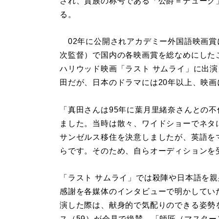
され、貴族の称号である「公爵＝デューク
る。
02年に公開されアカデミー外国語映画賞
次監督）で国内の各映画賞を総なめにしたこ
ハリウッド映画「ラスト サムライ」に出
田だが、日本のドラマには20年以上、映画
「真田さんは95年に葉月里緒奈さんとの不
ました。当時は散々、ワイドショーでネタ
サンゼルス移住を決意しましたが、英語を
らです。そのため、自らオーディションを
「ラスト サムライ」では殺陣や日本語を
感謝を各媒体のインタビューで明かしていた
演した際は、献身的で気配りのできる姿勢
ス（59）が会見で絶賛。「師匠（マスタ