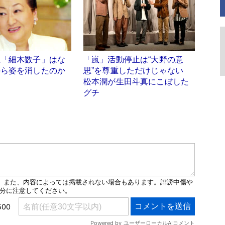
王「細木数子」はな
「嵐」活動停止は“大野の意
から姿を消したのか
思”を尊重しただけじゃない
松本潤が生田斗真にこぼした
グチ