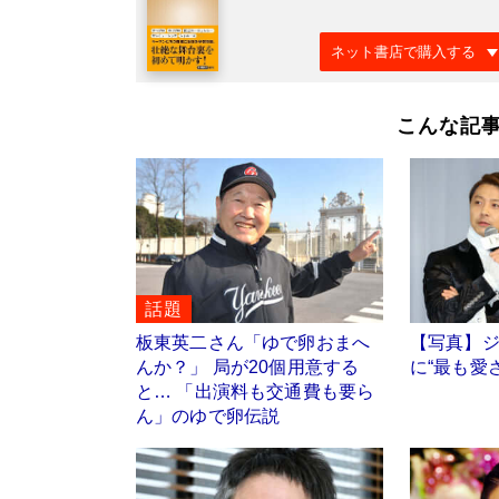
ネット書店で購入する
こんな記
話題
板東英二さん「ゆで卵おまへ
【写真】
んか？」 局が20個用意する
に“最も愛
と… 「出演料も交通費も要ら
ん」のゆで卵伝説