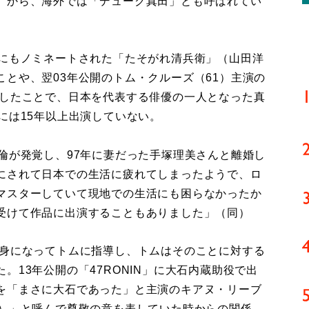
」から、海外では「デューク真田」とも呼ばれてい
にもノミネートされた「たそがれ清兵衛」（山田洋
とや、翌03年公開のトム・クルーズ（61）主演の
演したことで、日本を代表する俳優の一人となった真
には15年以上出演していない。
倫が発覚し、97年に妻だった手塚理美さんと離婚し
にされて日本での生活に疲れてしまったようで、ロ
マスターしていて現地での生活にも困らなかったか
受けて作品に出演することもありました」（同）
親身になってトムに指導し、トムはそのことに対する
。13年公開の「47RONIN」に大石内蔵助役で出
を「まさに大石であった」と主演のキアヌ・リーブ
ー）」と呼んで尊敬の意を表していた時からの関係