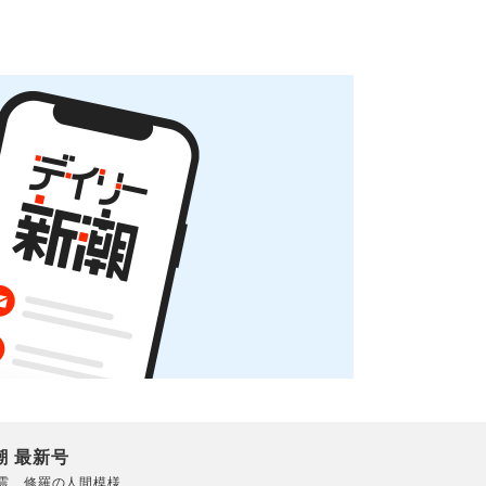
潮 最新号
震 修羅の人間模様