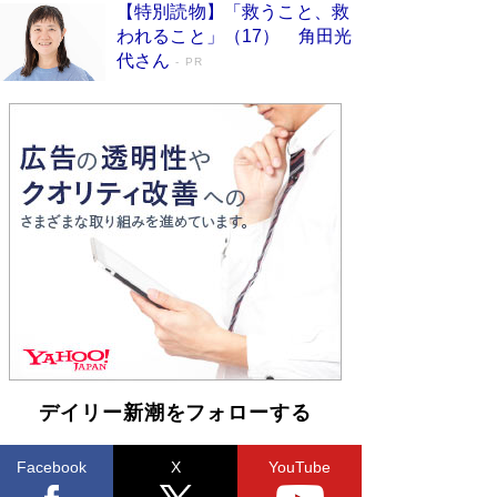
【特別読物】「救うこと、救
われること」（17） 角田光
代さん
PR
デイリー新潮をフォローする
Facebook
X
YouTube