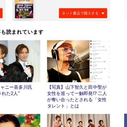
ネット書店で購入する
事も読まれています
ジャニー喜多川氏
【写真】山下智久と田中聖が
された2人”
女性を巡って一触即発!? 二人
が奪い合ったとされる「女性
タレント」とは