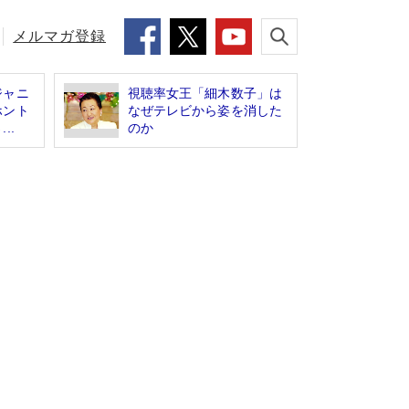
メルマガ登録
ジャニ
視聴率女王「細木数子」は
ホント
なぜテレビから姿を消した
..
のか