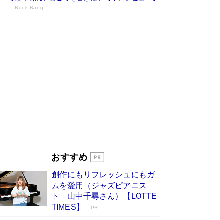
Book Bang
73歳でも働くしかない 「老後レス時代」
に交通誘導員の独白が話題
Book Bang
「『火垂るの墓』は、大嘘である」原作者が抱き
続けた“自責の念”とは…「自己憐憫は描きたくな
い」監督が徹底的にこだわったこと（後編） #
戦争の記憶
Book Bang
「なんで？ そんな馬鹿な……」90歳になった作
家・阿刀田高さんが、ひとり暮らしの生活を明か
す
Book Bang
友近氏、絶賛！ 鎌倉を舞台に、孤独を抱えた
人々が新たな一歩を踏み出す連作短篇集『海のほ
とりのプラネット』試し読み
Book Bang
おすすめ
和田秀樹の70代、80代向け新書がベスト3を独
占 上半期1位にも選出［新書ベストセラー］
創作にもリフレッシュにもガ
Book Bang
ムを愛用（ジャズピアニス
ト 山中千尋さん）【LOTTE
TIMES】
PR