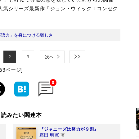
人気シリーズ最新作「ジョン・ウィック：コンセク
英語力」を身につける難しさ
2
3
次へ
2/3ページ]
0
て読みたい関連本
『ジャニーズは努力が９割』
霜田 明寛
著