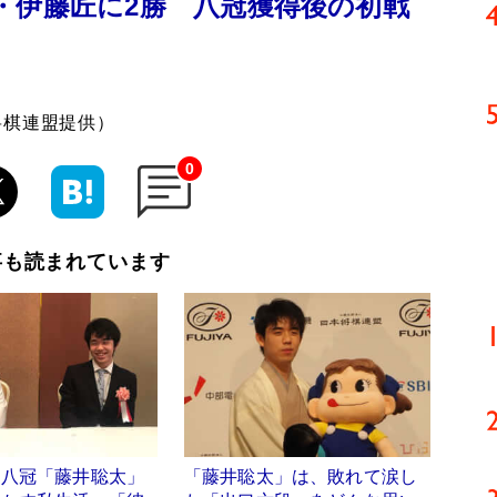
・伊藤匠に2勝 八冠獲得後の初戦
将棋連盟提供）
0
事も読まれています
】八冠「藤井聡太」
「藤井聡太」は、敗れて涙し