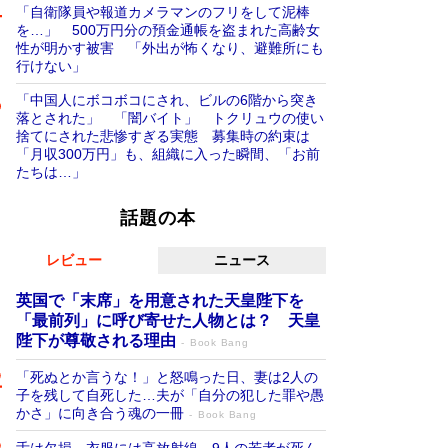
「自衛隊員や報道カメラマンのフリをして泥棒
を…」 500万円分の預金通帳を盗まれた高齢女
性が明かす被害 「外出が怖くなり、避難所にも
行けない」
「中国人にボコボコにされ、ビルの6階から突き
落とされた」 「闇バイト」 トクリュウの使い
捨てにされた悲惨すぎる実態 募集時の約束は
「月収300万円」も、組織に入った瞬間、「お前
たちは…」
話題の本
レビュー
ニュース
英国で「末席」を用意された天皇陛下を
「最前列」に呼び寄せた人物とは？ 天皇
陛下が尊敬される理由
Book Bang
「死ぬとか言うな！」と怒鳴った日、妻は2人の
子を残して自死した…夫が「自分の犯した罪や愚
かさ」に向き合う魂の一冊
Book Bang
舌は欠損、衣服には高放射線…9人の若者が死ん