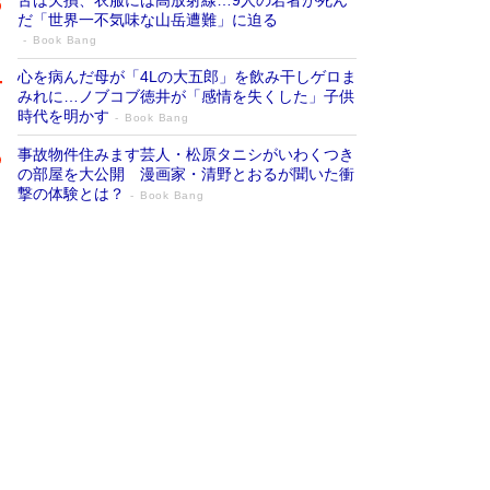
だ「世界一不気味な山岳遭難」に迫る
Book Bang
心を病んだ母が「4Lの大五郎」を飲み干しゲロま
みれに…ノブコブ徳井が「感情を失くした」子供
時代を明かす
Book Bang
事故物件住みます芸人・松原タニシがいわくつき
の部屋を大公開 漫画家・清野とおるが聞いた衝
撃の体験とは？
Book Bang
追悼・東野圭吾さん 週間ベストセラーラ
ンキングに『容疑者Xの献身』『白夜行』
など代表作が並ぶ［文庫ベストセラー］
Book Bang
73歳でも働くしかない 「老後レス時代」に交通
誘導員の独白が話題
Book Bang
「なんで？ そんな馬鹿な……」90歳になった作
家・阿刀田高さんが、ひとり暮らしの生活を明か
す
Book Bang
竹内由恵の前に現れた「テレビ観ないんだよね