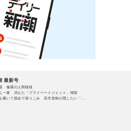
潮 最新号
震 修羅の人間模様
ん一家 消えた「プライベートジェット」帰国
を履いて国会で座りこみ 高市首相が隠したい「...