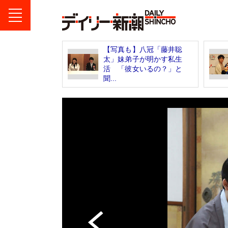
【写真も】八冠「藤井聡
太」妹弟子が明かす私生
活 「彼女いるの？」と
聞...