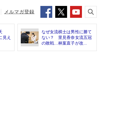
メルマガ登録
天
なぜ女流棋士は男性に勝て
に見え
ない？ 里見香奈女流五冠
」
の敗戦…林葉直子が改...