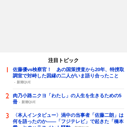
注目トピック
佐藤優vs検察官！ あの国策捜査から20年、特捜取
調室で対峙した因縁の二人がいま語り合ったこと
新潮QUE
肉乃小路ニクヨ「わたし」の人生を生きるための5
冊
新潮QUE
〈本人インタビュー〉渦中の当事者「佐藤二朗」は
何を語ったのか――「フジテレビ」で起きた「橋本