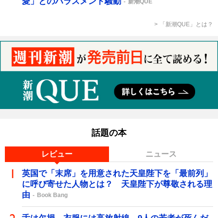
愛」とのハラスメント騒動
新潮QUE
「新潮QUE」とは？
話題の本
レビュー
ニュース
英国で「末席」を用意された天皇陛下を「最前列」
に呼び寄せた人物とは？ 天皇陛下が尊敬される理
由
Book Bang