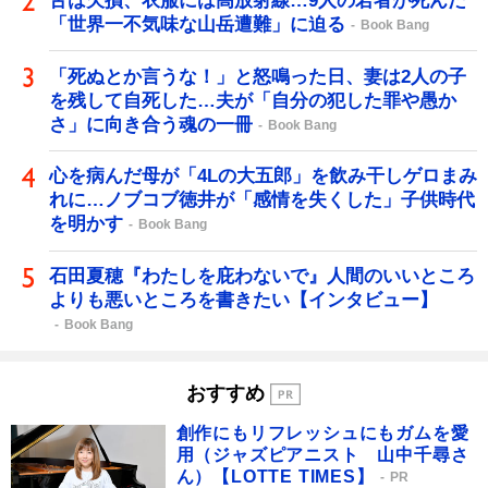
舌は欠損、衣服には高放射線…9人の若者が死んだ
「世界一不気味な山岳遭難」に迫る
Book Bang
「死ぬとか言うな！」と怒鳴った日、妻は2人の子
を残して自死した…夫が「自分の犯した罪や愚か
さ」に向き合う魂の一冊
Book Bang
心を病んだ母が「4Lの大五郎」を飲み干しゲロまみ
れに…ノブコブ徳井が「感情を失くした」子供時代
を明かす
Book Bang
石田夏穂『わたしを庇わないで』人間のいいところ
よりも悪いところを書きたい【インタビュー】
Book Bang
おすすめ
創作にもリフレッシュにもガムを愛
用（ジャズピアニスト 山中千尋さ
ん）【LOTTE TIMES】
PR