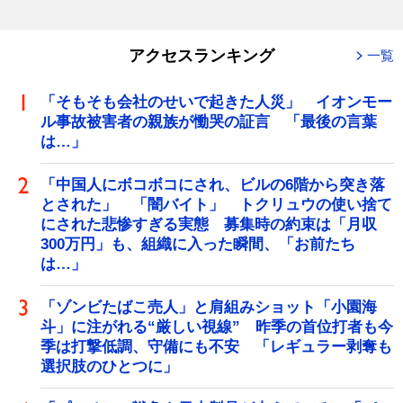
アクセスランキング
一覧
「そもそも会社のせいで起きた人災」 イオンモー
ル事故被害者の親族が慟哭の証言 「最後の言葉
は…」
「中国人にボコボコにされ、ビルの6階から突き落
とされた」 「闇バイト」 トクリュウの使い捨て
にされた悲惨すぎる実態 募集時の約束は「月収
300万円」も、組織に入った瞬間、「お前たち
は…」
「ゾンビたばこ売人」と肩組みショット「小園海
斗」に注がれる“厳しい視線” 昨季の首位打者も今
季は打撃低調、守備にも不安 「レギュラー剥奪も
選択肢のひとつに」