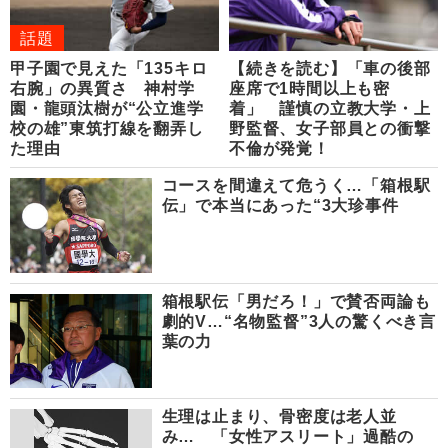
話題
甲子園で見えた「135キロ
【続きを読む】「車の後部
右腕」の異質さ 神村学
座席で1時間以上も密
園・龍頭汰樹が“公立進学
着」 謹慎の立教大学・上
校の雄”東筑打線を翻弄し
野監督、女子部員との衝撃
た理由
不倫が発覚！
コースを間違えて危うく…「箱根駅
伝」で本当にあった“3大珍事件
箱根駅伝「男だろ！」で賛否両論も
劇的V…“名物監督”3人の驚くべき言
葉の力
生理は止まり、骨密度は老人並
み… 「女性アスリート」過酷の