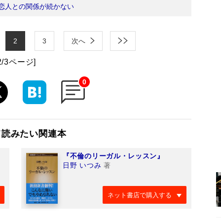
恋人との関係が続かない
2
3
次へ
2/3ページ]
0
て読みたい関連本
『不倫のリーガル・レッスン』
日野 いつみ
著
ネット書店で購入する