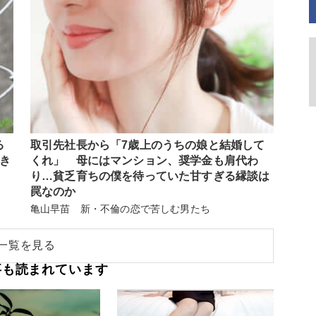
る
取引先社長から「7歳上のうちの娘と結婚して
巻き
くれ」 母にはマンション、奨学金も肩代わ
り…貧乏育ちの僕を待っていた甘すぎる縁談は
罠なのか
亀山早苗 新・不倫の恋で苦しむ男たち
一覧を見る
事も読まれています