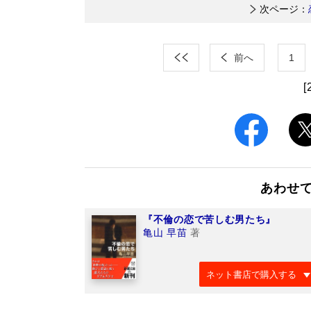
次ページ：
前へ
1
[
あわせ
『不倫の恋で苦しむ男たち』
亀山 早苗
著
ネット書店で購入する