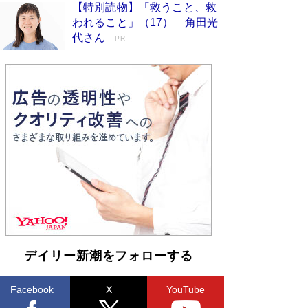
【特別読物】「救うこと、救
われること」（17） 角田光
代さん
PR
デイリー新潮をフォローする
Facebook
X
YouTube