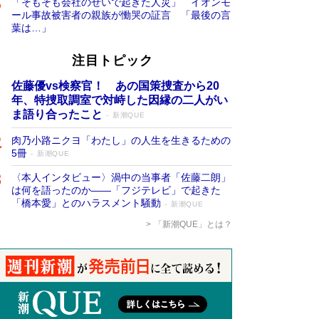
「そもそも会社のせいで起きた人災」 イオンモ
ール事故被害者の親族が慟哭の証言 「最後の言
葉は…」
注目トピック
佐藤優vs検察官！ あの国策捜査から20
年、特捜取調室で対峙した因縁の二人がい
ま語り合ったこと
新潮QUE
肉乃小路ニクヨ「わたし」の人生を生きるための
5冊
新潮QUE
〈本人インタビュー〉渦中の当事者「佐藤二朗」
は何を語ったのか――「フジテレビ」で起きた
「橋本愛」とのハラスメント騒動
新潮QUE
「新潮QUE」とは？