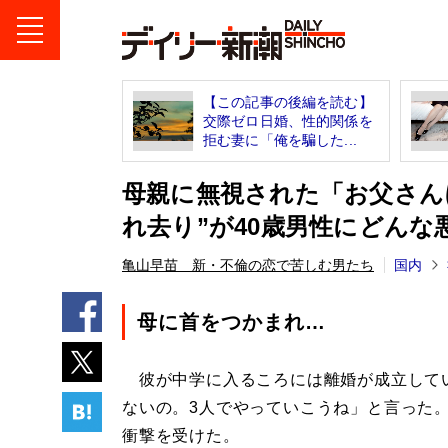
【この記事の後編を読む】
交際ゼロ日婚、性的関係を
拒む妻に「俺を騙した...
母親に無視された「お父さん
れ去り”が40歳男性にどんな
亀山早苗 新・不倫の恋で苦しむ男たち
国内
母に首をつかまれ…
彼が中学に入るころには離婚が成立して
ないの。3人でやっていこうね」と言った
衝撃を受けた。