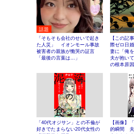
話題
「そもそも会社のせいで起き
【この記
た人災」 イオンモール事故
際ゼロ日
被害者の親族が慟哭の証言
妻に「俺を
「最後の言葉は…」
夫が抱い
の根本原
「40代オジサン」との不倫が
【画像】
好きでたまらない20代女性の
的瞬間 夫