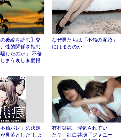
事の後編を読む】交
なぜ男たちは「不倫の泥沼」
婚、性的関係を拒む
にはまるのか
騙したのか」 不倫
てしまう哀しき愛憎
因
「不倫バレ」の決定
有村架純、浮気されてい
が見落とした“しょ
た？ 紅白共演「ジャニー