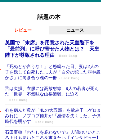
話題の本
レビュー
ニュース
英国で「末席」を用意された天皇陛下を
「最前列」に呼び寄せた人物とは？ 天皇
陛下が尊敬される理由
Book Bang
「死ぬとか言うな！」と怒鳴った日、妻は2人の
子を残して自死した…夫が「自分の犯した罪や愚
かさ」に向き合う魂の一冊
Book Bang
舌は欠損、衣服には高放射線…9人の若者が死ん
だ「世界一不気味な山岳遭難」に迫る
Book Bang
心を病んだ母が「4Lの大五郎」を飲み干しゲロま
みれに…ノブコブ徳井が「感情を失くした」子供
時代を明かす
Book Bang
石田夏穂『わたしを庇わないで』人間のいいとこ
ろよりも悪いところを書きたい【インタビュー】