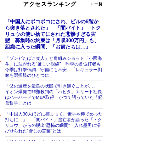
アクセスランキング
一覧
「中国人にボコボコにされ、ビルの6階か
ら突き落とされた」 「闇バイト」 トク
リュウの使い捨てにされた悲惨すぎる実
態 募集時の約束は「月収300万円」も、
組織に入った瞬間、「お前たちは…」
「ゾンビたばこ売人」と肩組みショット「小園海
斗」に注がれる“厳しい視線” 昨季の首位打者も
今季は打撃低調、守備にも不安 「レギュラー剥
奪も選択肢のひとつに」
「父の遺産を最良の状態で引き継ぐことが…」
イオン爆発で非難殺到の「ハビタ」エリート社長
はハーバードでMBA取得 かつて語っていた「経
営哲学」とは
「中国人30人ほどに捕まって、素手や棒でめった
打ちに…」 「闇バイト」逃亡者が語った「トク
リュウ」からの脱出“恐怖の瞬間” 入れ墨男に浴
びせられた“脅しの言葉”とは