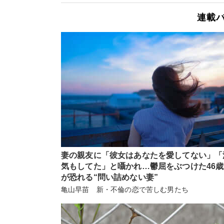
連載
妻の親友に「彼女はあなたを愛してない」「
気もしてた」と囁かれ…鬱屈をぶつけた46
が恐れる“問い詰めない妻”
亀山早苗 新・不倫の恋で苦しむ男たち