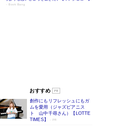
Book Bang
73歳でも働くしかない 「老後レス時代」
に交通誘導員の独白が話題
Book Bang
「『火垂るの墓』は、大嘘である」原作者が抱き
続けた“自責の念”とは…「自己憐憫は描きたくな
い」監督が徹底的にこだわったこと（後編） #
戦争の記憶
Book Bang
「なんで？ そんな馬鹿な……」90歳になった作
家・阿刀田高さんが、ひとり暮らしの生活を明か
す
Book Bang
友近氏、絶賛！ 鎌倉を舞台に、孤独を抱えた
人々が新たな一歩を踏み出す連作短篇集『海のほ
とりのプラネット』試し読み
Book Bang
おすすめ
和田秀樹の70代、80代向け新書がベスト3を独
占 上半期1位にも選出［新書ベストセラー］
創作にもリフレッシュにもガ
Book Bang
ムを愛用（ジャズピアニス
ト 山中千尋さん）【LOTTE
TIMES】
PR