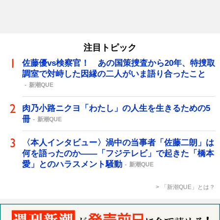
注目トピック
佐藤優vs検察官！ あの国策捜査から20年、特捜取
調室で対峙した因縁の二人がいま語り合ったこと
新潮QUE
肉乃小路ニクヨ「わたし」の人生を生きるための5
冊
新潮QUE
〈本人インタビュー〉渦中の当事者「佐藤二朗」は
何を語ったのか――「フジテレビ」で起きた「橋本
愛」とのハラスメント騒動
新潮QUE
「新潮QUE」とは？