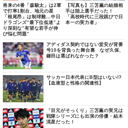
将来の4番「森駿太」は2軍
【写真も】三笘薫の結婚相
で打率1割台、地元の星
手は陸上選手だった！
「根尾昂」は制球難…中日
「高校時代に三段跳びで日
ドラゴンズ“最下位低迷”よ
本一の実力者」
り深刻な“有望な若手が伸
び悩む問題”
アディダス契約ではない堂安が背番
号10を背負った舞台裏 なぜ久保、
鎌田は選ばれなかった？
サッカー日本代表にB型はいない!?
【血液型と性格の関連性】
「目元がそっくり」三笘薫の実兄は
戦隊シリーズにも出演の俳優・結木
滉星だった！