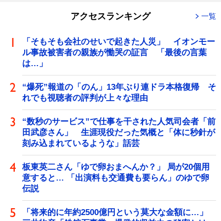
アクセスランキング
一覧
「そもそも会社のせいで起きた人災」 イオンモー
ル事故被害者の親族が慟哭の証言 「最後の言葉
は…」
“爆死”報道の「のん」13年ぶり連ドラ本格復帰 そ
れでも視聴者の評判が上々な理由
“数秒のサービス”で仕事を干された人気司会者「前
田武彦さん」 生涯現役だった気概と「体に秒針が
刻み込まれているような」話芸
板東英二さん「ゆで卵おまへんか？」 局が20個用
意すると… 「出演料も交通費も要らん」のゆで卵
伝説
「将来的に年約2500億円という莫大な金額に…」