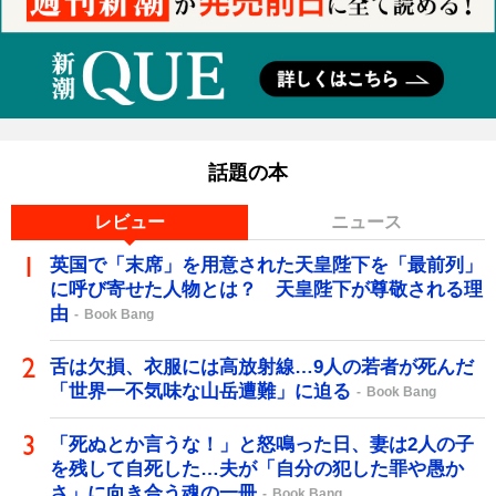
話題の本
レビュー
ニュース
英国で「末席」を用意された天皇陛下を「最前列」
に呼び寄せた人物とは？ 天皇陛下が尊敬される理
由
Book Bang
舌は欠損、衣服には高放射線…9人の若者が死んだ
「世界一不気味な山岳遭難」に迫る
Book Bang
「死ぬとか言うな！」と怒鳴った日、妻は2人の子
を残して自死した…夫が「自分の犯した罪や愚か
さ」に向き合う魂の一冊
Book Bang