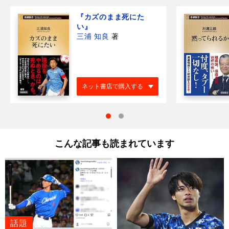
『カズのまま死にた
い』
三浦 知良
著
ネット書店で購入する
こんな記事も読まれています
話題