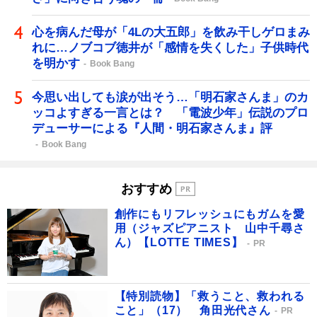
心を病んだ母が「4Lの大五郎」を飲み干しゲロまみ
れに…ノブコブ徳井が「感情を失くした」子供時代
を明かす
Book Bang
今思い出しても涙が出そう…「明石家さんま」のカ
ッコよすぎる一言とは？ 「電波少年」伝説のプロ
デューサーによる『人間・明石家さんま』評
Book Bang
おすすめ
創作にもリフレッシュにもガムを愛
用（ジャズピアニスト 山中千尋さ
ん）【LOTTE TIMES】
PR
【特別読物】「救うこと、救われる
こと」（17） 角田光代さん
PR