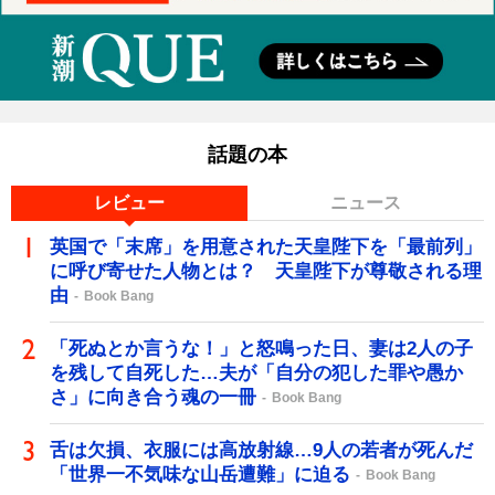
話題の本
レビュー
ニュース
英国で「末席」を用意された天皇陛下を「最前列」
に呼び寄せた人物とは？ 天皇陛下が尊敬される理
由
Book Bang
「死ぬとか言うな！」と怒鳴った日、妻は2人の子
を残して自死した…夫が「自分の犯した罪や愚か
さ」に向き合う魂の一冊
Book Bang
舌は欠損、衣服には高放射線…9人の若者が死んだ
「世界一不気味な山岳遭難」に迫る
Book Bang