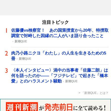
注目トピック
佐藤優vs検察官！ あの国策捜査から20年、特捜取
調室で対峙した因縁の二人がいま語り合ったこと
新潮QUE
肉乃小路ニクヨ「わたし」の人生を生きるための5
冊
新潮QUE
〈本人インタビュー〉渦中の当事者「佐藤二朗」は
何を語ったのか――「フジテレビ」で起きた「橋本
愛」とのハラスメント騒動
新潮QUE
「新潮QUE」とは？