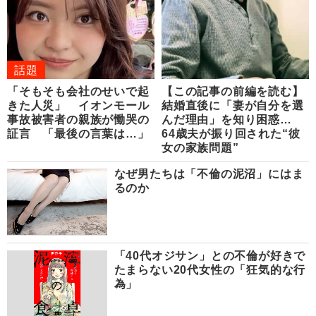
話題
「そもそも会社のせいで起
【この記事の前編を読む】
きた人災」 イオンモール
結婚直後に「妻が自分を選
事故被害者の親族が慟哭の
んだ理由」を知り困惑…
証言 「最後の言葉は…」
64歳夫が振り回された“彼
女の家族問題”
なぜ男たちは「不倫の泥沼」にはま
るのか
「40代オジサン」との不倫が好きで
たまらない20代女性の「狂気的な行
為」