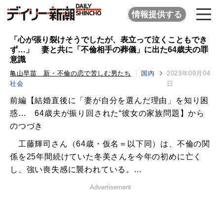
情報提供する
「心が張り裂けそうでしたが、表立って泣くこともでき
ず…」 妻と共に「不倫相手の葬儀」に出た64歳夫の罪
意識
亀山早苗 新・不倫の恋で苦しむ男たち
国内
2023年09月04
社会
日
前編【結婚直後に「妻が自分を選んだ理由」を知り困
惑… 64歳夫が振り回された“彼女の家族問題】から
のつづき
工藤輝司さん（64歳・仮名＝以下同）は、不倫の関
係を25年間続けていた冬美さんを今年の初めに亡く
し、強い喪失感に襲われている。...
Advertisement