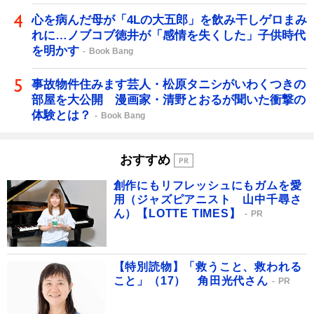
心を病んだ母が「4Lの大五郎」を飲み干しゲロまみ
れに…ノブコブ徳井が「感情を失くした」子供時代
を明かす
Book Bang
事故物件住みます芸人・松原タニシがいわくつきの
部屋を大公開 漫画家・清野とおるが聞いた衝撃の
体験とは？
Book Bang
おすすめ
創作にもリフレッシュにもガムを愛
用（ジャズピアニスト 山中千尋さ
ん）【LOTTE TIMES】
PR
【特別読物】「救うこと、救われる
こと」（17） 角田光代さん
PR