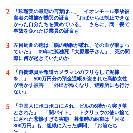
「玖瑠美の最期の言葉は…」 イオンモール事故被
害者の親族が慟哭の証言 「おばたちは制止できな
かった自分たちを責めている」 さらに、間一髪で
事故を免れた従業員の証言も
左目周囲の痣は「脳の動脈が破れ、その血が溜まっ
ていた」 09年に孤独死「大原麗子さん」、死の間
際に何が起きていたのか
「自衛隊員や報道カメラマンのフリをして泥棒
を…」 500万円分の預金通帳を盗まれた高齢女性
が明かす被害 「外出が怖くなり、避難所にも行け
ない」
「中国人にボコボコにされ、ビルの6階から突き落
とされた」 「闇バイト」 トクリュウの使い捨て
にされた悲惨すぎる実態 募集時の約束は「月収
300万円」も、組織に入った瞬間、「お前たち
は…」