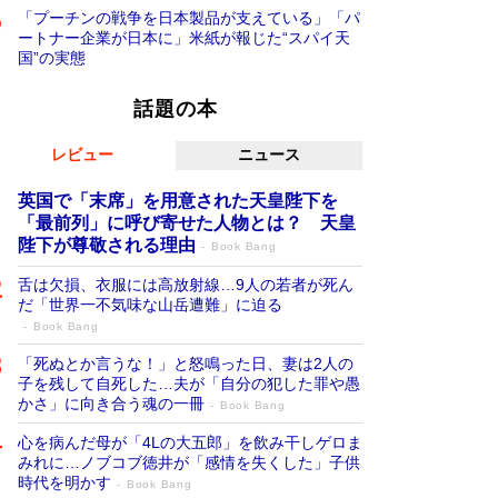
「プーチンの戦争を日本製品が支えている」「パ
ートナー企業が日本に」米紙が報じた“スパイ天
国”の実態
話題の本
レビュー
ニュース
英国で「末席」を用意された天皇陛下を
「最前列」に呼び寄せた人物とは？ 天皇
陛下が尊敬される理由
Book Bang
舌は欠損、衣服には高放射線…9人の若者が死ん
だ「世界一不気味な山岳遭難」に迫る
Book Bang
「死ぬとか言うな！」と怒鳴った日、妻は2人の
子を残して自死した…夫が「自分の犯した罪や愚
かさ」に向き合う魂の一冊
Book Bang
心を病んだ母が「4Lの大五郎」を飲み干しゲロま
みれに…ノブコブ徳井が「感情を失くした」子供
時代を明かす
Book Bang