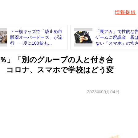
情報提供
トー横キッズで「咳止め市
「裏アカ」で性的な
販薬オーバードーズ」が流
ゲームに廃課金 親
行 一度に100錠も...
ない「スマホ」の怖
8％」「別のグループの人と付き合
 コロナ、スマホで学校はどう変
2023年09月04日