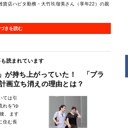
貨店ハビタ勤務・大竹玖瑠美さん（享年22）の親
づきを読む
事も読まれています
」が持ち上がっていた！ 「プラ
計画立ち消えの理由とは？
いては引
流れを“ゆ
今後、ます
に住む長