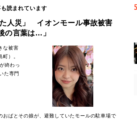
事も読まれています
た人災」 イオンモール事故被害
後の言葉は…」
きな被害
島町）。
導が終わっ
いた専門
のおばとその娘が、避難していたモールの駐車場で