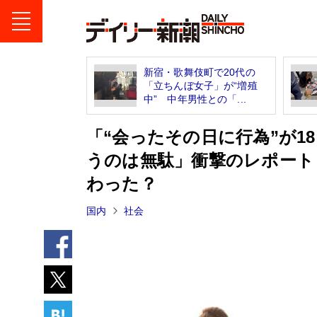
新宿・歌舞伎町で20代の
「立ちんぼ女子」が“増殖
中” 中年男性との「...
「“会ったその日に行為”が1
うのは無駄」衝撃のレポート
わった？
国内
社会