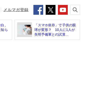
メルマガ登録
告白、
「スマホ依存」で子供の眼
は知ら
球が変形？ 10人に1人が
さ
失明予備軍との試算...