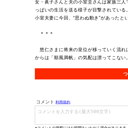
女・眞子さんと夫の小室圭さんは家族三人
っぱいの生活を送る様子が目撃されている
小室夫妻に今回、“思わぬ動き”があったと
＊＊＊
悠仁さまに将来の皇位が移っていく流れは
からは「順風満帆」の気配は漂ってこない。.
つ