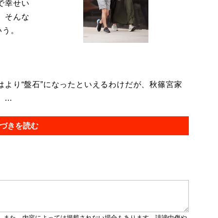
で幸せい
。そんな
いう。
より“盤石”になったといえるわけだが、秋篠宮家
..
づきを読む