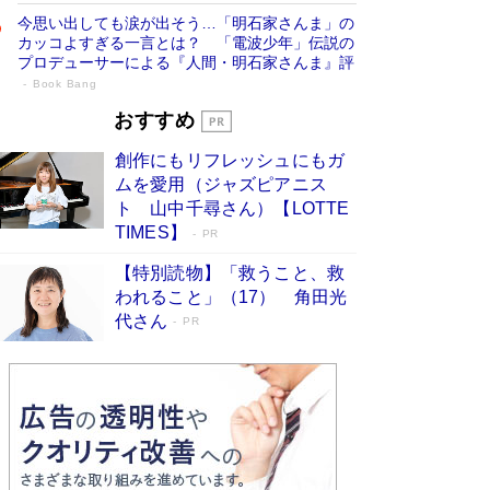
今思い出しても涙が出そう…「明石家さんま」の
カッコよすぎる一言とは？ 「電波少年」伝説の
プロデューサーによる『人間・明石家さんま』評
Book Bang
「宇宙兄弟」最終46巻がベストセラー1
おすすめ
位 宇宙開発への関心を押し上げた18年の
創作にもリフレッシュにもガ
物語に幕 特装版には「宇宙で描かれたマ
ムを愛用（ジャズピアニス
ンガ」も収録
Book Bang
ト 山中千尋さん）【LOTTE
美輪明宏 晩年の回答を集めた『ほほえんで生き
TIMES】
PR
るための人生相談』がランクイン［エンターテイ
メントベストセラー］
Book Bang
【特別読物】「救うこと、救
われること」（17） 角田光
「『火垂るの墓』は、大嘘である」原作者が抱き
代さん
続けた“自責の念”とは…「自己憐憫は描きたくな
PR
い」監督が徹底的にこだわったこと（後編） #
戦争の記憶
Book Bang
「叱って伸びるやつは、褒めたらもっと伸びる」
俳優・高嶋政伸が家族に教わった“人を育てるコ
ツ”…芸への考え方を明かす
Book Bang
東野圭吾、伊坂幸太郎の人気シリーズ最新作どち