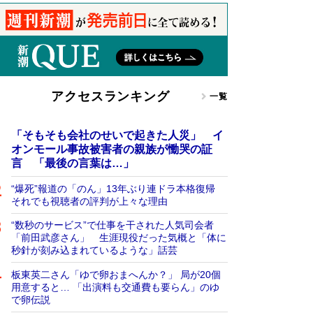
アクセスランキング
一覧
「そもそも会社のせいで起きた人災」 イ
オンモール事故被害者の親族が慟哭の証
言 「最後の言葉は…」
“爆死”報道の「のん」13年ぶり連ドラ本格復帰
それでも視聴者の評判が上々な理由
“数秒のサービス”で仕事を干された人気司会者
「前田武彦さん」 生涯現役だった気概と「体に
秒針が刻み込まれているような」話芸
板東英二さん「ゆで卵おまへんか？」 局が20個
用意すると… 「出演料も交通費も要らん」のゆ
で卵伝説