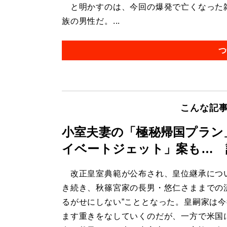
と明かすのは、今回の爆発で亡くなった雑
族の男性だ。...
つ
こんな記
小室夫妻の「極秘帰国プラン
イベートジェット」案も… 
改正皇室典範が公布され、皇位継承につ
き続き、秋篠宮家の長男・悠仁さままでの
るがせにしない”こととなった。皇嗣家は
ます重きをなしていくのだが、一方で米国