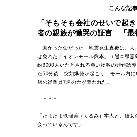
こんな記
「そもそも会社のせいで起き
者の親族が慟哭の証言 「最
助かった命だった。地震発生直後は、大
は免れた「イオンモール熊本」（熊本県嘉
約3000人いたとされる買い物客の避難誘
た50分後、突如爆発が起こり、モール内に
店の従業員7名の命が奪われた。
＊＊＊
「たまたま玖瑠美（くるみ）本人と、彼女
会っているんです」