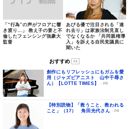
「“行為”の声がフロアに響
あびる優で注目される「連
き渡り…」 教え子の妻と不
れ去り」は家族法制見直し
倫したフェンシング強豪大
でなくなるか 「共同親権導
監督
入」を訴える自民党議員に
聞いた
おすすめ
創作にもリフレッシュにもガムを愛
用（ジャズピアニスト 山中千尋さ
ん）【LOTTE TIMES】
PR
【特別読物】「救うこと、救われる
こと」（17） 角田光代さん
PR