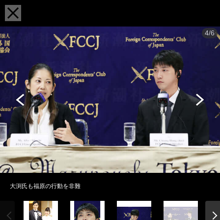
4/6
大渕氏も福原の行動を非難