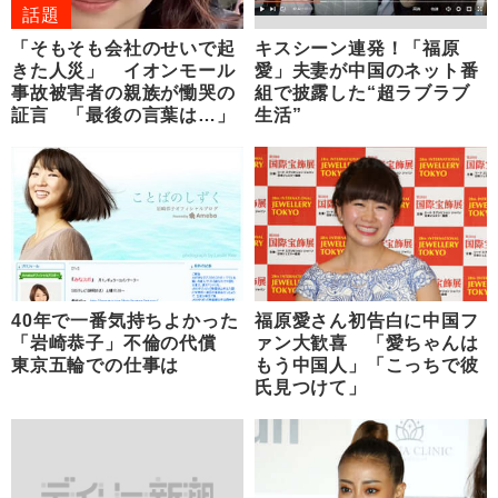
話題
「そもそも会社のせいで起
キスシーン連発！「福原
きた人災」 イオンモール
愛」夫妻が中国のネット番
事故被害者の親族が慟哭の
組で披露した“超ラブラブ
証言 「最後の言葉は…」
生活”
40年で一番気持ちよかった
福原愛さん初告白に中国フ
「岩崎恭子」不倫の代償
ァン大歓喜 「愛ちゃんは
東京五輪での仕事は
もう中国人」「こっちで彼
氏見つけて」