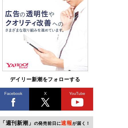
デイリー新潮をフォローする
Facebook
X
YouTube
「週刊新潮」
速報
の発売前日に
が届く！