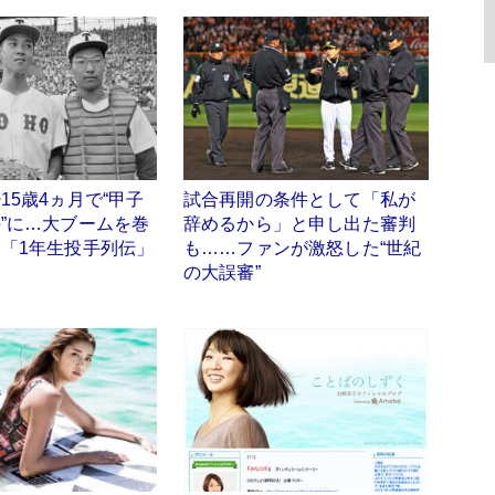
15歳4ヵ月で“甲子
試合再開の条件として「私が
”に…大ブームを巻
辞めるから」と申し出た審判
「1年生投手列伝」
も……ファンが激怒した“世紀
の大誤審”