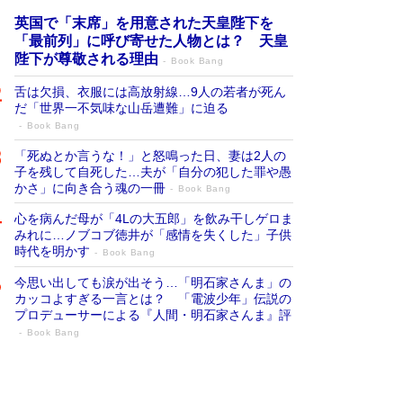
英国で「末席」を用意された天皇陛下を
「最前列」に呼び寄せた人物とは？ 天皇
陛下が尊敬される理由
Book Bang
舌は欠損、衣服には高放射線…9人の若者が死ん
だ「世界一不気味な山岳遭難」に迫る
Book Bang
「死ぬとか言うな！」と怒鳴った日、妻は2人の
子を残して自死した…夫が「自分の犯した罪や愚
かさ」に向き合う魂の一冊
Book Bang
心を病んだ母が「4Lの大五郎」を飲み干しゲロま
みれに…ノブコブ徳井が「感情を失くした」子供
時代を明かす
Book Bang
今思い出しても涙が出そう…「明石家さんま」の
カッコよすぎる一言とは？ 「電波少年」伝説の
プロデューサーによる『人間・明石家さんま』評
Book Bang
「宇宙兄弟」最終46巻がベストセラー1
位 宇宙開発への関心を押し上げた18年の
物語に幕 特装版には「宇宙で描かれたマ