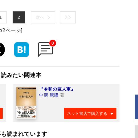
1
2
次へ
2/2ページ]
0
て読みたい関連本
『令和の巨人軍』
中溝 康隆
著
ネット書店で購入する
事も読まれています