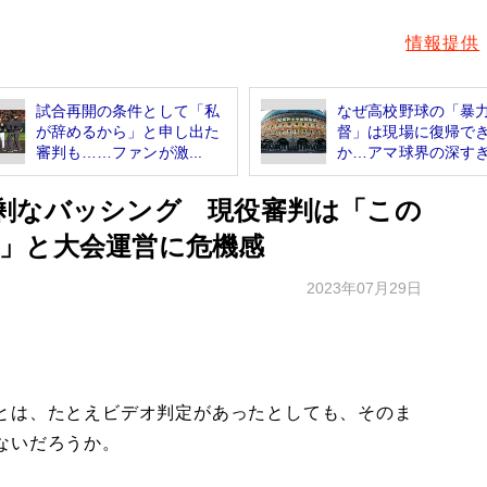
情報提供
試合再開の条件として「私
なぜ高校野球の「暴
が辞めるから」と申し出た
督」は現場に復帰で
審判も……ファンが激...
か…アマ球界の深すぎる
剰なバッシング 現役審判は「この
」と大会運営に危機感
2023年07月29日
とは、たとえビデオ判定があったとしても、そのま
ないだろうか。