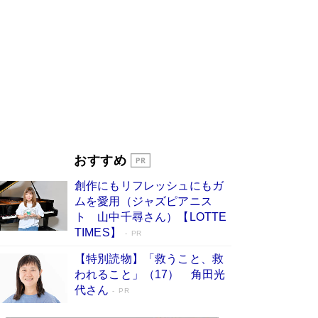
ンガ」も収録
Book Bang
美輪明宏 晩年の回答を集めた『ほほえんで生き
るための人生相談』がランクイン［エンターテイ
メントベストセラー］
Book Bang
「『火垂るの墓』は、大嘘である」原作者が抱き
続けた“自責の念”とは…「自己憐憫は描きたくな
い」監督が徹底的にこだわったこと（後編） #
戦争の記憶
Book Bang
「叱って伸びるやつは、褒めたらもっと伸びる」
おすすめ
俳優・高嶋政伸が家族に教わった“人を育てるコ
ツ”…芸への考え方を明かす
Book Bang
創作にもリフレッシュにもガ
東野圭吾、伊坂幸太郎の人気シリーズ最新作どち
ムを愛用（ジャズピアニス
らも文庫化 映画化された直木賞受賞作もランク
ト 山中千尋さん）【LOTTE
イン［文庫ベストセラー］
Book Bang
TIMES】
PR
【特別読物】「救うこと、救
われること」（17） 角田光
代さん
PR