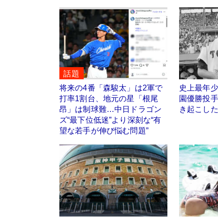
話題
将来の4番「森駿太」は2軍で
史上最年少
打率1割台、地元の星「根尾
園優勝投手
昂」は制球難…中日ドラゴン
き起こした
ズ“最下位低迷”より深刻な“有
望な若手が伸び悩む問題”