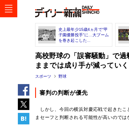
史上最年少15歳4ヵ月で“甲
子園優勝投手”に…大ブーム
を巻き起こした...
高校野球の「誤審騒動」で過
ままでは成り手が減っていく
スポーツ
野球
審判の判断が優先
しかし、今回の横浜対慶応戦で起きたこ
まセーフと判断される可能性が高いのでは