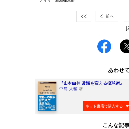
デイリー新潮編集部
前へ
[
あわせ
『山本由伸 常識を変える投球術』
中島 大輔
著
ネット書店で購入する
こんな記