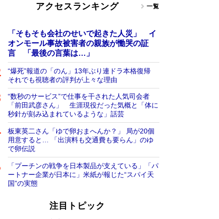
アクセスランキング
一覧
「そもそも会社のせいで起きた人災」 イ
オンモール事故被害者の親族が慟哭の証
言 「最後の言葉は…」
“爆死”報道の「のん」13年ぶり連ドラ本格復帰
それでも視聴者の評判が上々な理由
“数秒のサービス”で仕事を干された人気司会者
「前田武彦さん」 生涯現役だった気概と「体に
秒針が刻み込まれているような」話芸
板東英二さん「ゆで卵おまへんか？」 局が20個
用意すると… 「出演料も交通費も要らん」のゆ
で卵伝説
「プーチンの戦争を日本製品が支えている」「パ
ートナー企業が日本に」米紙が報じた“スパイ天
国”の実態
注目トピック