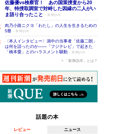
佐藤優vs検察官！ あの国策捜査から20
年、特捜取調室で対峙した因縁の二人がい
ま語り合ったこと
新潮QUE
肉乃小路ニクヨ「わたし」の人生を生きるための
5冊
新潮QUE
〈本人インタビュー〉渦中の当事者「佐藤二朗」
は何を語ったのか――「フジテレビ」で起きた
「橋本愛」とのハラスメント騒動
新潮QUE
「新潮QUE」とは？
話題の本
レビュー
ニュース