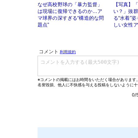
なぜ高校野球の「暴力監督」
【写真】
は現場に復帰できるのか…ア
い？」抜
マ球界の深すぎる“構造的な問
る“水着”
題点”
しい女性ア