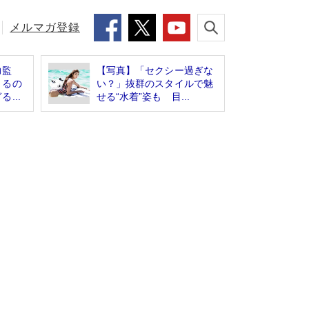
メルマガ登録
力監
【写真】「セクシー過ぎな
きるの
い？」抜群のスタイルで魅
...
せる“水着”姿も 目...