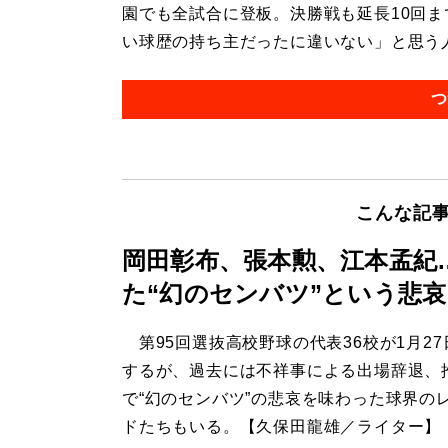
園でも全試合に登板。決勝戦も延長10回
い球歴の持ち主だったに違いない」と思う人
つ
こんな記
岡田彰布、張本勲、江本孟紀
た“幻のセンバツ”という悲哀
第95回選抜高校野球の代表36校が1月27
するが、過去には不祥事による出場辞退、
で“幻のセンバツ”の悲哀を味わった球界の
ドたちもいる。【久保田龍雄／ライター】