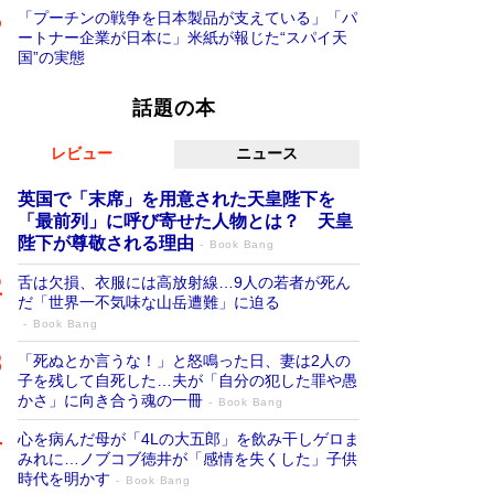
「プーチンの戦争を日本製品が支えている」「パ
ートナー企業が日本に」米紙が報じた“スパイ天
国”の実態
話題の本
レビュー
ニュース
英国で「末席」を用意された天皇陛下を
「最前列」に呼び寄せた人物とは？ 天皇
陛下が尊敬される理由
Book Bang
舌は欠損、衣服には高放射線…9人の若者が死ん
だ「世界一不気味な山岳遭難」に迫る
Book Bang
「死ぬとか言うな！」と怒鳴った日、妻は2人の
子を残して自死した…夫が「自分の犯した罪や愚
かさ」に向き合う魂の一冊
Book Bang
心を病んだ母が「4Lの大五郎」を飲み干しゲロま
みれに…ノブコブ徳井が「感情を失くした」子供
時代を明かす
Book Bang