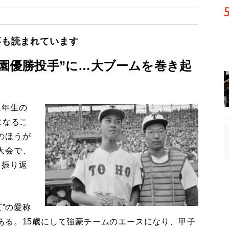
事も読まれています
子園優勝投手”に…大ブームを巻き起
1年生の
になるこ
のほうが
大会で、
を振り返
”の愛称
ある。15歳にして強豪チームのエースになり、甲子