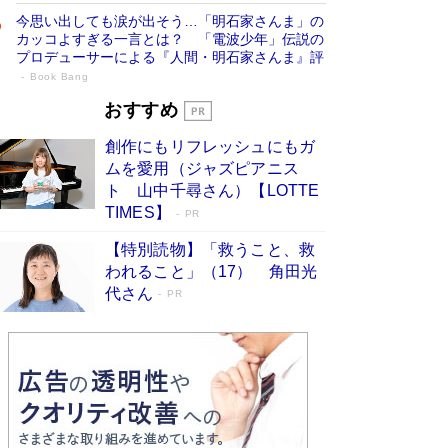
今思い出しても涙が出そう…「明石家さんま」の
カッコよすぎる一言とは？ 「電波少年」伝説の
プロデューサーによる『人間・明石家さんま』評
Book Bang
「宇宙兄弟」最終46巻がベストセラー1
おすすめ
位 宇宙開発への関心を押し上げた18年の
創作にもリフレッシュにもガ
物語に幕 特装版には「宇宙で描かれたマ
ムを愛用（ジャズピアニス
ンガ」も収録
Book Bang
ト 山中千尋さん）【LOTTE
美輪明宏 晩年の回答を集めた『ほほえんで生き
TIMES】
PR
るための人生相談』がランクイン［エンターテイ
メントベストセラー］
Book Bang
【特別読物】「救うこと、救
われること」（17） 角田光
「『火垂るの墓』は、大嘘である」原作者が抱き
代さん
続けた“自責の念”とは…「自己憐憫は描きたくな
PR
い」監督が徹底的にこだわったこと（後編） #
戦争の記憶
Book Bang
「叱って伸びるやつは、褒めたらもっと伸びる」
俳優・高嶋政伸が家族に教わった“人を育てるコ
ツ”…芸への考え方を明かす
Book Bang
東野圭吾、伊坂幸太郎の人気シリーズ最新作どち