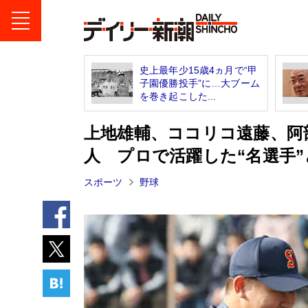
史上最年少15歳4ヵ月で“甲
子園優勝投手”に…大ブーム
を巻き起こした...
上地雄輔、ココリコ遠藤、阿
人 プロで活躍した“名選手
スポーツ
野球