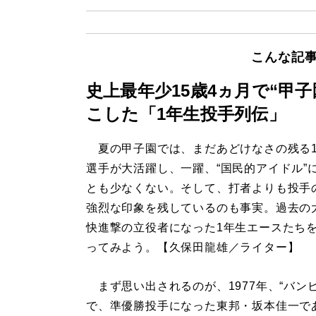
こんな記
史上最年少15歳4ヵ月で“甲
こした「1年生投手列伝」
夏の甲子園では、まだあどけなさの残る
選手が大活躍し、一躍、“国民的アイドル”
とも少なくない。そして、打者よりも投手
強烈な印象を残しているのも事実。過去の
快進撃の立役者になった1年生エースたち
ってみよう。【久保田龍雄／ライター】
まず思い出されるのが、1977年、“バンビ
で、準優勝投手になった東邦・坂本佳一で