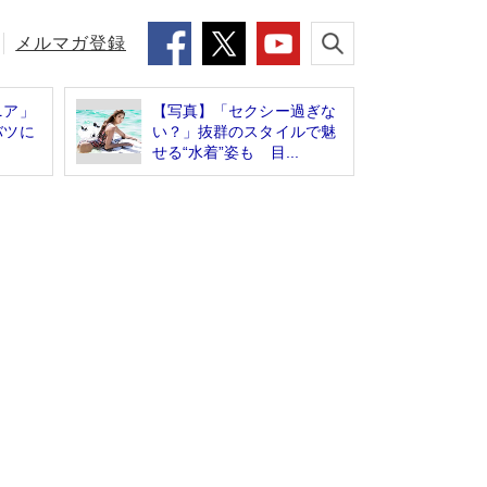
メルマガ登録
ニア」
【写真】「セクシー過ぎな
バツに
い？」抜群のスタイルで魅
せる“水着”姿も 目...