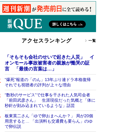
アクセスランキング
一覧
「そもそも会社のせいで起きた人災」 イ
オンモール事故被害者の親族が慟哭の証
言 「最後の言葉は…」
“爆死”報道の「のん」13年ぶり連ドラ本格復帰
それでも視聴者の評判が上々な理由
“数秒のサービス”で仕事を干された人気司会者
「前田武彦さん」 生涯現役だった気概と「体に
秒針が刻み込まれているような」話芸
板東英二さん「ゆで卵おまへんか？」 局が20個
用意すると… 「出演料も交通費も要らん」のゆ
で卵伝説