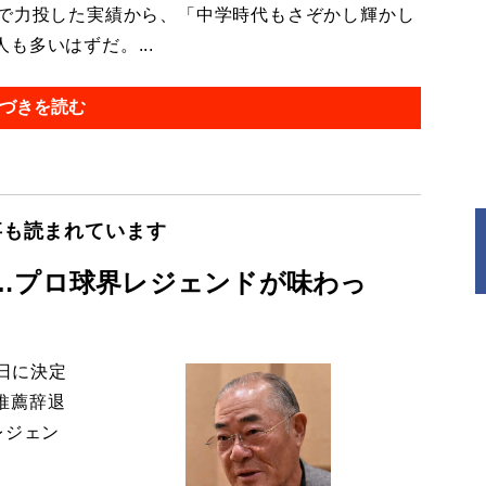
まで力投した実績から、「中学時代もさぞかし輝かし
も多いはずだ。...
づきを読む
事も読まれています
…プロ球界レジェンドが味わっ
日に決定
推薦辞退
レジェン