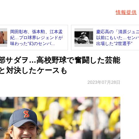
情報提供
岡田彰布、張本勲、江本孟
慶応高の「清原ジュ
紀…プロ球界レジェンドが
以前にもいた…セン
味わった“幻のセンバ...
出場した“2世選手”
部サダヲ…高校野球で奮闘した芸能
”と対決したケースも
2023年07月28日