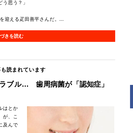
どう思う？」
迎える疋田善平さんだ。...
づきを読む
事も読まれています
ラブル… 歯周病菌が「認知症」
ルはとか
。が、こ
に及んで