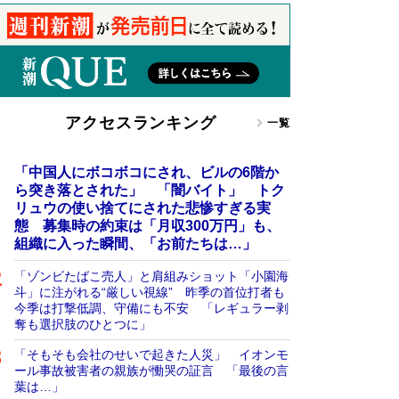
アクセスランキング
一覧
「中国人にボコボコにされ、ビルの6階か
ら突き落とされた」 「闇バイト」 トク
リュウの使い捨てにされた悲惨すぎる実
態 募集時の約束は「月収300万円」も、
組織に入った瞬間、「お前たちは…」
「ゾンビたばこ売人」と肩組みショット「小園海
斗」に注がれる“厳しい視線” 昨季の首位打者も
今季は打撃低調、守備にも不安 「レギュラー剥
奪も選択肢のひとつに」
「そもそも会社のせいで起きた人災」 イオンモ
ール事故被害者の親族が慟哭の証言 「最後の言
葉は…」