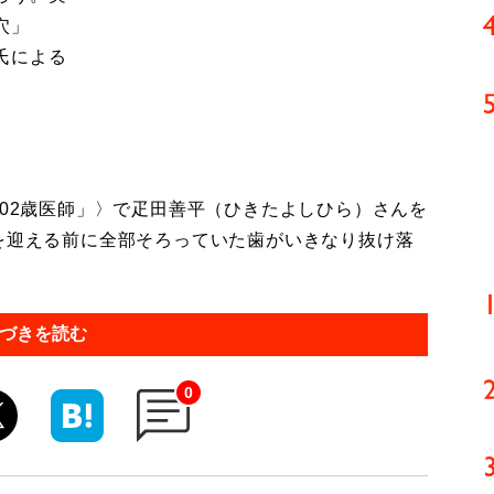
穴」
氏による
102歳医師」〉で疋田善平（ひきたよしひら）さんを
歳を迎える前に全部そろっていた歯がいきなり抜け落
づきを読む
0