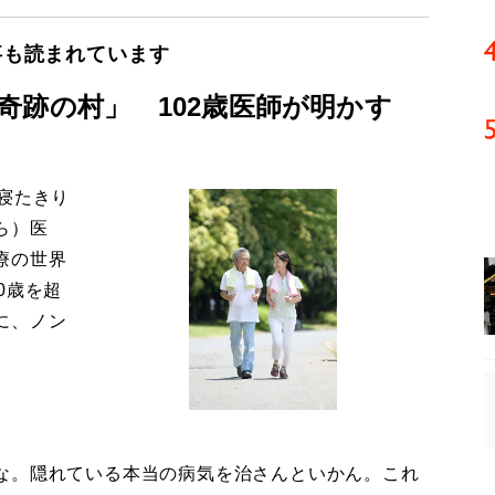
事も読まれています
奇跡の村」 102歳医師が明かす
寝たきり
ら）医
療の世界
0歳を超
に、ノン
な。隠れている本当の病気を治さんといかん。これ