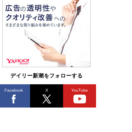
開発への関心を押し上げた18年の物語に幕 特装
版には「宇宙で描かれたマンガ」も収録
Book Bang
友近氏、絶賛！ 鎌倉を舞台に、孤独を抱えた
人々が新たな一歩を踏み出す連作短篇集『海のほ
とりのプラネット』試し読み
Book Bang
デイリー新潮をフォローする
Facebook
X
YouTube