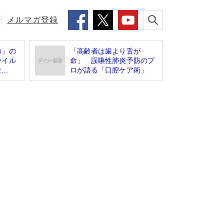
メルマガ登録
力」の
「高齢者は歯より舌が
ウイル
命」 誤嚥性肺炎予防のプ
..
ロが語る「口腔ケア術」