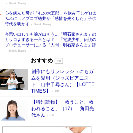
Book Bang
心を病んだ母が「4Lの大五郎」を飲み干しゲロま
みれに…ノブコブ徳井が「感情を失くした」子供
時代を明かす
Book Bang
今思い出しても涙が出そう…「明石家さんま」の
カッコよすぎる一言とは？ 「電波少年」伝説の
プロデューサーによる『人間・明石家さんま』評
Book Bang
「『火垂るの墓』は、大嘘である」原作者
おすすめ
が抱き続けた“自責の念”とは…「自己憐憫
創作にもリフレッシュにもガ
は描きたくない」監督が徹底的にこだわっ
ムを愛用（ジャズピアニス
たこと（後編） #戦争の記憶
Book Bang
ト 山中千尋さん）【LOTTE
「叱って伸びるやつは、褒めたらもっと伸びる」
TIMES】
PR
俳優・高嶋政伸が家族に教わった“人を育てるコ
ツ”…芸への考え方を明かす
Book Bang
【特別読物】「救うこと、救
われること」（17） 角田光
美輪明宏 晩年の回答を集めた『ほほえんで生き
代さん
るための人生相談』がランクイン［エンターテイ
PR
メントベストセラー］
Book Bang
「宇宙兄弟」最終46巻がベストセラー1位 宇宙