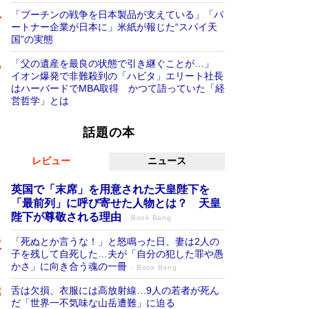
「プーチンの戦争を日本製品が支えている」「パ
ートナー企業が日本に」米紙が報じた“スパイ天
国”の実態
「父の遺産を最良の状態で引き継ぐことが…」
イオン爆発で非難殺到の「ハビタ」エリート社長
はハーバードでMBA取得 かつて語っていた「経
営哲学」とは
話題の本
レビュー
ニュース
英国で「末席」を用意された天皇陛下を
「最前列」に呼び寄せた人物とは？ 天皇
陛下が尊敬される理由
Book Bang
「死ぬとか言うな！」と怒鳴った日、妻は2人の
子を残して自死した…夫が「自分の犯した罪や愚
かさ」に向き合う魂の一冊
Book Bang
舌は欠損、衣服には高放射線…9人の若者が死ん
だ「世界一不気味な山岳遭難」に迫る