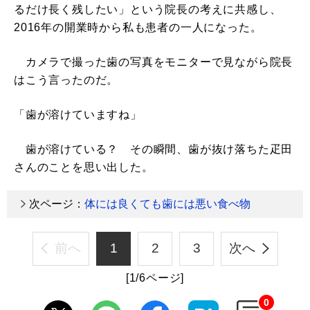
るだけ長く残したい」という院長の考えに共感し、
2016年の開業時から私も患者の一人になった。
カメラで撮った歯の写真をモニターで見ながら院長
はこう言ったのだ。
「歯が溶けていますね」
歯が溶けている？ その瞬間、歯が抜け落ちた疋田
さんのことを思い出した。
次ページ：
体には良くても歯には悪い食べ物
前へ
1
2
3
次へ
[1/6ページ]
0