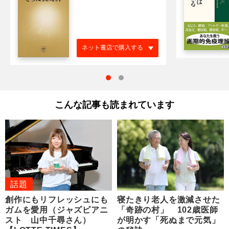
ネット書店で購入する
こんな記事も読まれています
話題
創作にもリフレッシュにも
寝たきり老人を激減させた
ガムを愛用（ジャズピアニ
「奇跡の村」 102歳医師
スト 山中千尋さん）
が明かす「死ぬまで元気」