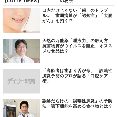
【LOTTE TIMES】
の秘訣
口内だけじゃない「歯」のトラブ
ル… 歯周病菌が「認知症」「大腸
がん」を招く!?
天然の万能薬「唾液力」の鍛え方
抗菌物質がウイルスを阻止、オスス
メな食品は？
「高齢者は歯より舌が命」 誤嚥性
肺炎予防のプロが語る「口腔ケア
術」
誤解だらけの「誤嚥性肺炎」の予防
法 嚥下機能を高める食べ物とは？