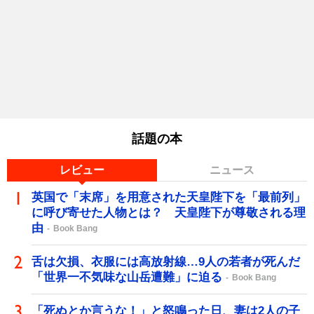
話題の本
レビュー
ニュース
英国で「末席」を用意された天皇陛下を「最前列」
に呼び寄せた人物とは？ 天皇陛下が尊敬される理
由
Book Bang
舌は欠損、衣服には高放射線…9人の若者が死んだ
「世界一不気味な山岳遭難」に迫る
Book Bang
「死ぬとか言うな！」と怒鳴った日、妻は2人の子