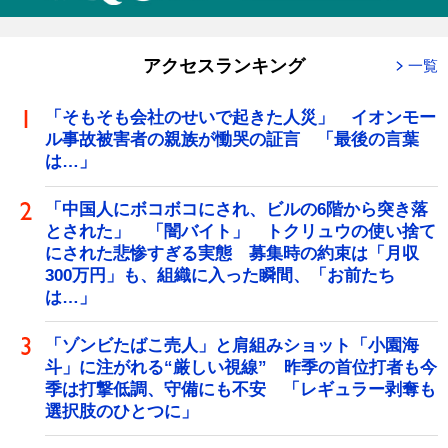
アクセスランキング
一覧
「そもそも会社のせいで起きた人災」 イオンモー
ル事故被害者の親族が慟哭の証言 「最後の言葉
は…」
「中国人にボコボコにされ、ビルの6階から突き落
とされた」 「闇バイト」 トクリュウの使い捨て
にされた悲惨すぎる実態 募集時の約束は「月収
300万円」も、組織に入った瞬間、「お前たち
は…」
「ゾンビたばこ売人」と肩組みショット「小園海
斗」に注がれる“厳しい視線” 昨季の首位打者も今
季は打撃低調、守備にも不安 「レギュラー剥奪も
選択肢のひとつに」