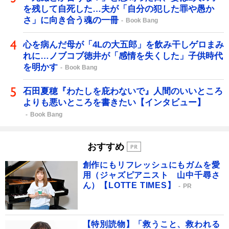
を残して自死した…夫が「自分の犯した罪や愚か
さ」に向き合う魂の一冊
Book Bang
心を病んだ母が「4Lの大五郎」を飲み干しゲロまみ
れに…ノブコブ徳井が「感情を失くした」子供時代
を明かす
Book Bang
石田夏穂『わたしを庇わないで』人間のいいところ
よりも悪いところを書きたい【インタビュー】
Book Bang
おすすめ
創作にもリフレッシュにもガムを愛
用（ジャズピアニスト 山中千尋さ
ん）【LOTTE TIMES】
PR
【特別読物】「救うこと、救われる