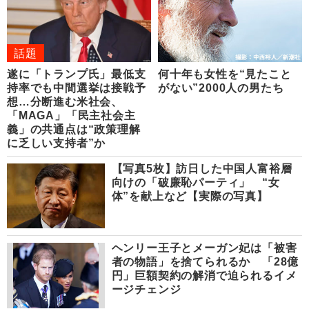
話題
遂に「トランプ氏」最低支
何十年も女性を“見たこと
持率でも中間選挙は接戦予
がない”2000人の男たち
想…分断進む米社会、
「MAGA」「民主社会主
義」の共通点は“政策理解
に乏しい支持者”か
【写真5枚】訪日した中国人富裕層
向けの「破廉恥パーティ」 “女
体”を献上など【実際の写真】
ヘンリー王子とメーガン妃は「被害
者の物語」を捨てられるか 「28億
円」巨額契約の解消で迫られるイメ
ージチェンジ