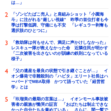
は…」
「ゾンビたばこ売人」と肩組みショット「小園海
斗」に注がれる“厳しい視線” 昨季の首位打者も今
季は打撃低調、守備にも不安 「レギュラー剥奪も
選択肢のひとつに」
「救助隊は何もせんで、満足に声かけしなかった」
レスキュー隊が救えなかった命 近隣住民が明かす
「二次被害を出さないのが訓練の鉄則になっている
様子」
「父の遺産を最良の状態で引き継ぐことが…」 イ
オン爆発で非難殺到の「ハビタ」エリート社長はハ
ーバードでMBA取得 かつて語っていた「経営哲
学」とは
「玖瑠美の最期の言葉は…」 イオンモール事故被
害者の親族が慟哭の証言 「おばたちは制止できな
かった自分たちを責めている」 さらに、間一髪で