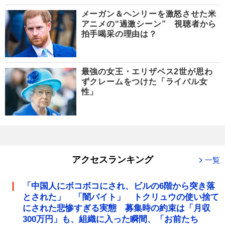
メーガン＆ヘンリーを激怒させた米
アニメの“過激シーン” 視聴者から
拍手喝采の理由は？
最強の女王・エリザベス2世が思わ
ずクレームをつけた「ライバル女
性」
アクセスランキング
一覧
「中国人にボコボコにされ、ビルの6階から突き落
とされた」 「闇バイト」 トクリュウの使い捨て
にされた悲惨すぎる実態 募集時の約束は「月収
300万円」も、組織に入った瞬間、「お前たち