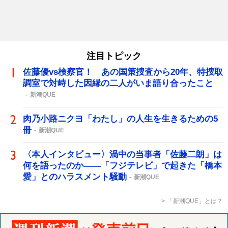
注目トピック
佐藤優vs検察官！ あの国策捜査から20年、特捜取
調室で対峙した因縁の二人がいま語り合ったこと
新潮QUE
肉乃小路ニクヨ「わたし」の人生を生きるための5
冊
新潮QUE
〈本人インタビュー〉渦中の当事者「佐藤二朗」は
何を語ったのか――「フジテレビ」で起きた「橋本
愛」とのハラスメント騒動
新潮QUE
「新潮QUE」とは？