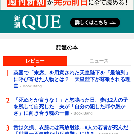
話題の本
レビュー
ニュース
英国で「末席」を用意された天皇陛下を「最前列」
に呼び寄せた人物とは？ 天皇陛下が尊敬される理
由
Book Bang
「死ぬとか言うな！」と怒鳴った日、妻は2人の子
を残して自死した…夫が「自分の犯した罪や愚か
さ」に向き合う魂の一冊
Book Bang
舌は欠損、衣服には高放射線…9人の若者が死んだ