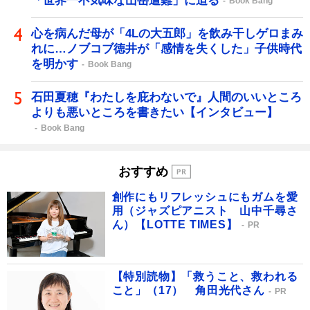
「世界一不気味な山岳遭難」に迫る
Book Bang
心を病んだ母が「4Lの大五郎」を飲み干しゲロまみ
れに…ノブコブ徳井が「感情を失くした」子供時代
を明かす
Book Bang
石田夏穂『わたしを庇わないで』人間のいいところ
よりも悪いところを書きたい【インタビュー】
Book Bang
おすすめ
創作にもリフレッシュにもガムを愛
用（ジャズピアニスト 山中千尋さ
ん）【LOTTE TIMES】
PR
【特別読物】「救うこと、救われる
こと」（17） 角田光代さん
PR