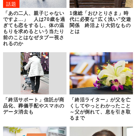
話題
「あの二人、親子じゃない
1億総「おひとりさま」時
ですよ…」 人は70歳を過
代に必要な“広く浅い”交遊
ぎても恋をするし、体の温
関係 終活より大切なもの
もりを求めるという当たり
とは
前のことはなぜタブー視さ
れるのか
「終活サポート」信託が商
「終活ライター」が父を亡
品化、葬儀手配やスマホの
くしてやっとわかったこと
データ消去も
～父が倒れて、息を引き取
るまで