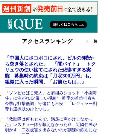
アクセスランキング
一覧
「中国人にボコボコにされ、ビルの6階か
ら突き落とされた」 「闇バイト」 トク
リュウの使い捨てにされた悲惨すぎる実
態 募集時の約束は「月収300万円」も、
組織に入った瞬間、「お前たちは…」
「ゾンビたばこ売人」と肩組みショット「小園海
斗」に注がれる“厳しい視線” 昨季の首位打者も
今季は打撃低調、守備にも不安 「レギュラー剥
奪も選択肢のひとつに」
「救助隊は何もせんで、満足に声かけしなかっ
た」レスキュー隊が救えなかった命 近隣住民が
明かす「二次被害を出さないのが訓練の鉄則にな