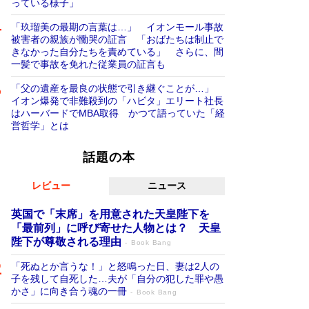
っている様子」
「玖瑠美の最期の言葉は…」 イオンモール事故
被害者の親族が慟哭の証言 「おばたちは制止で
きなかった自分たちを責めている」 さらに、間
一髪で事故を免れた従業員の証言も
「父の遺産を最良の状態で引き継ぐことが…」
イオン爆発で非難殺到の「ハビタ」エリート社長
はハーバードでMBA取得 かつて語っていた「経
営哲学」とは
話題の本
レビュー
ニュース
英国で「末席」を用意された天皇陛下を
「最前列」に呼び寄せた人物とは？ 天皇
陛下が尊敬される理由
Book Bang
「死ぬとか言うな！」と怒鳴った日、妻は2人の
子を残して自死した…夫が「自分の犯した罪や愚
かさ」に向き合う魂の一冊
Book Bang