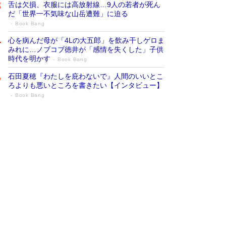
舌は欠損、衣服には高放射線…9人の若者が死ん
だ「世界一不気味な山岳遭難」に迫る
Book Bang
心を病んだ母が「4Lの大五郎」を飲み干しゲロま
みれに…ノブコブ徳井が「感情を失くした」子供
時代を明かす
Book Bang
石田夏穂『わたしを庇わないで』人間のいいとこ
ろよりも悪いところを書きたい【インタビュー】
Book Bang
73歳でも働くしかない 「老後レス時代」
に交通誘導員の独白が話題
Book Bang
「なんで？ そんな馬鹿な……」90歳になった作
家・阿刀田高さんが、ひとり暮らしの生活を明か
す
Book Bang
追悼・東野圭吾さん 週間ベストセラーランキン
グに『容疑者Xの献身』『白夜行』など代表作が
並ぶ［文庫ベストセラー］
Book Bang
和田秀樹の70代、80代向け新書がベスト3を独
占 上半期1位にも選出［新書ベストセラー］