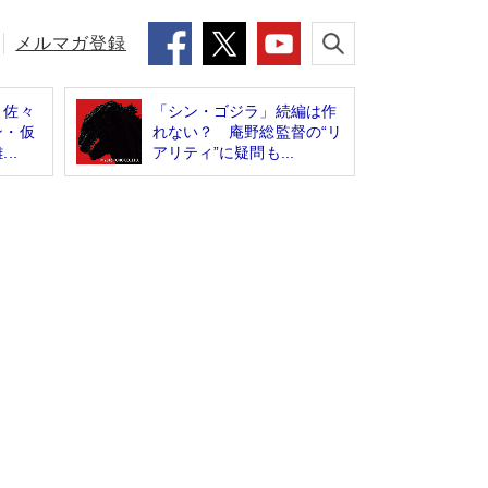
メルマガ登録
」佐々
「シン・ゴジラ」続編は作
ン・仮
れない？ 庵野総監督の“リ
..
アリティ”に疑問も...