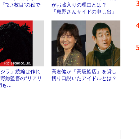
“2.7枚目”の役で
がお蔵入りの理由とは？
「庵野さんサイドの申し出」
ゴジラ」続編は作れ
高倉健が「高級鮨店」を貸し
野総監督の“リアリ
切り口説いたアイドルとは？
問も…