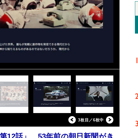
3枚目／6枚中
12話」 53年前の朝日新聞がき