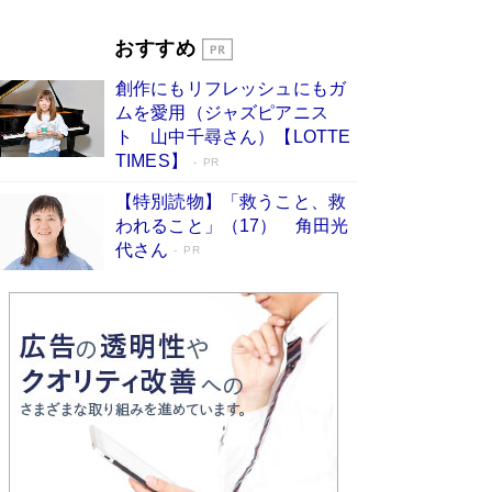
Book Bang
「『火垂るの墓』は、大嘘である」原作者が抱き
おすすめ
続けた“自責の念”とは…「自己憐憫は描きたくな
い」監督が徹底的にこだわったこと（後編） #
創作にもリフレッシュにもガ
戦争の記憶
Book Bang
ムを愛用（ジャズピアニス
ト 山中千尋さん）【LOTTE
TIMES】
PR
【特別読物】「救うこと、救
われること」（17） 角田光
代さん
PR