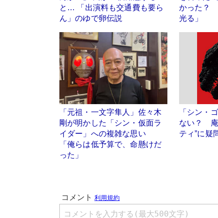
と… 「出演料も交通費も要ら
かった？ 「
ん」のゆで卵伝説
光る」
「元祖・一文字隼人」佐々木
「シン・
剛が明かした「シン・仮面ラ
ない？ 庵
イダー」への複雑な思い
ティ”に疑
「俺らは低予算で、命懸けだ
った」