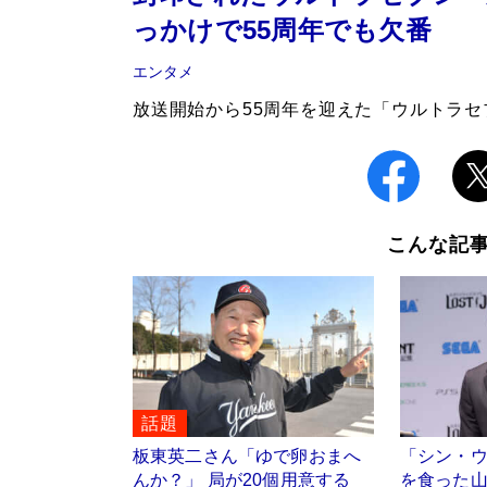
っかけで55周年でも欠番
エンタメ
放送開始から55周年を迎えた「ウルトラセ
こんな記
話題
板東英二さん「ゆで卵おまへ
「シン・
んか？」 局が20個用意する
を食った