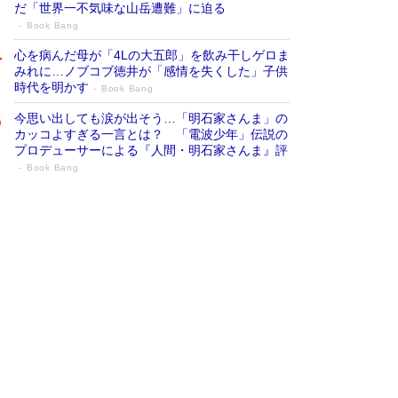
だ「世界一不気味な山岳遭難」に迫る
Book Bang
心を病んだ母が「4Lの大五郎」を飲み干しゲロま
みれに…ノブコブ徳井が「感情を失くした」子供
時代を明かす
Book Bang
今思い出しても涙が出そう…「明石家さんま」の
カッコよすぎる一言とは？ 「電波少年」伝説の
プロデューサーによる『人間・明石家さんま』評
Book Bang
「『火垂るの墓』は、大嘘である」原作者
が抱き続けた“自責の念”とは…「自己憐憫
は描きたくない」監督が徹底的にこだわっ
たこと（後編） #戦争の記憶
Book Bang
「叱って伸びるやつは、褒めたらもっと伸びる」
俳優・高嶋政伸が家族に教わった“人を育てるコ
ツ”…芸への考え方を明かす
Book Bang
美輪明宏 晩年の回答を集めた『ほほえんで生き
るための人生相談』がランクイン［エンターテイ
メントベストセラー］
Book Bang