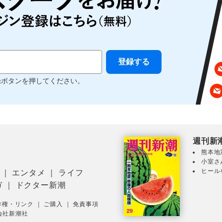
録ボタンを押してください。
週刊新
熊本地
小室さ
ヒール
｜
エンタメ
｜
ライフ
ガ
｜
ドクター新潮
作権・リンク
｜
ご購入
｜
免責事項
会社新潮社