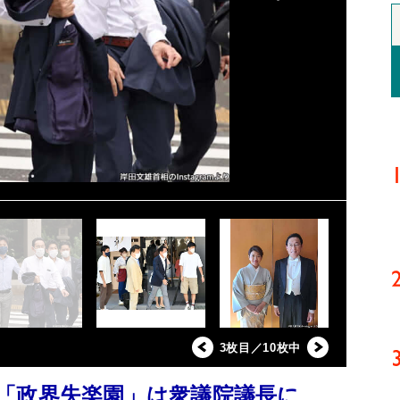
3枚目／10枚中
、「政界失楽園」は衆議院議長に