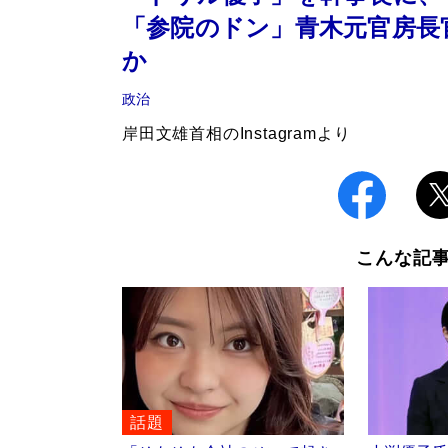
「参院のドン」青木元官房長
か
政治
岸田文雄首相のInstagramより
こんな記
話題