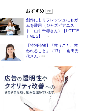
「宇宙兄弟」最終46巻がベストセラー1位 宇宙
開発への関心を押し上げた18年の物語に幕 特装
おすすめ
版には「宇宙で描かれたマンガ」も収録
Book Bang
創作にもリフレッシュにもガ
友近氏、絶賛！ 鎌倉を舞台に、孤独を抱えた
ムを愛用（ジャズピアニス
人々が新たな一歩を踏み出す連作短篇集『海のほ
ト 山中千尋さん）【LOTTE
とりのプラネット』試し読み
Book Bang
TIMES】
PR
【特別読物】「救うこと、救
われること」（17） 角田光
代さん
PR