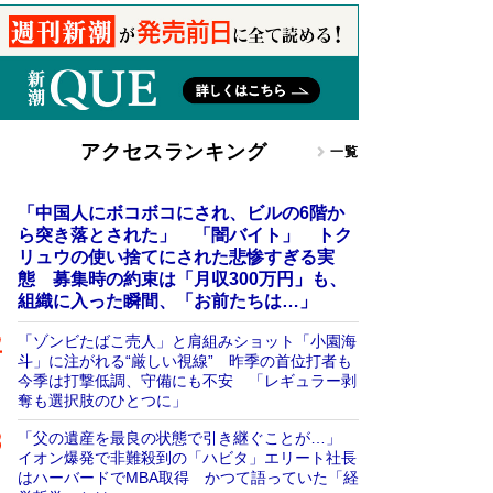
アクセスランキング
一覧
「中国人にボコボコにされ、ビルの6階か
ら突き落とされた」 「闇バイト」 トク
リュウの使い捨てにされた悲惨すぎる実
態 募集時の約束は「月収300万円」も、
組織に入った瞬間、「お前たちは…」
「ゾンビたばこ売人」と肩組みショット「小園海
斗」に注がれる“厳しい視線” 昨季の首位打者も
今季は打撃低調、守備にも不安 「レギュラー剥
奪も選択肢のひとつに」
「父の遺産を最良の状態で引き継ぐことが…」
イオン爆発で非難殺到の「ハビタ」エリート社長
はハーバードでMBA取得 かつて語っていた「経