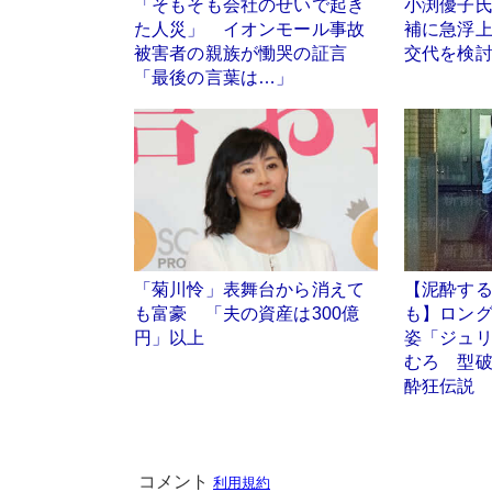
「そもそも会社のせいで起き
小渕優子氏
た人災」 イオンモール事故
補に急浮
被害者の親族が慟哭の証言
交代を検
「最後の言葉は…」
「菊川怜」表舞台から消えて
【泥酔す
も富豪 「夫の資産は300億
も】ロン
円」以上
姿「ジュリ
むろ 型
酔狂伝説