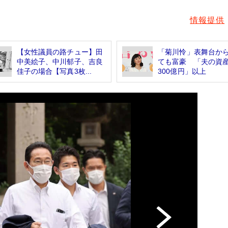
情報提供
【女性議員の路チュー】田
「菊川怜」表舞台か
中美絵子、中川郁子、吉良
ても富豪 「夫の資
佳子の場合【写真3枚...
300億円」以上