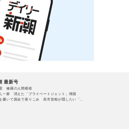
潮 最新号
震 修羅の人間模様
ん一家 消えた「プライベートジェット」帰国
を履いて国会で座りこみ 高市首相が隠したい「...