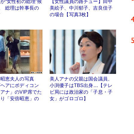
が“女性初の総理”候
【女性議員の路チュー】田中
上 総理は幹事長の
美絵子、中川郁子、吉良佳子
討
の場合【写真3枚】
る昭恵夫人の写真
美人アナの父親は国会議員、
グヘアにボディコン
小渕優子はTBS出身…【テレ
アナ」のVIP席でた
ビ局には政治家の「子息・子
破り「安倍昭恵」の
女」がゴロゴロ】