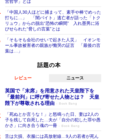
営哲学」とは
「中国人30人ほどに捕まって、素手や棒でめった
打ちに…」 「闇バイト」逃亡者が語った「トク
リュウ」からの脱出“恐怖の瞬間” 入れ墨男に浴
びせられた“脅しの言葉”とは
「そもそも会社のせいで起きた人災」 イオンモ
ール事故被害者の親族が慟哭の証言 「最後の言
葉は…」
話題の本
レビュー
ニュース
英国で「末席」を用意された天皇陛下を
「最前列」に呼び寄せた人物とは？ 天皇
陛下が尊敬される理由
Book Bang
「死ぬとか言うな！」と怒鳴った日、妻は2人の
子を残して自死した…夫が「自分の犯した罪や愚
かさ」に向き合う魂の一冊
Book Bang
舌は欠損、衣服には高放射線…9人の若者が死ん