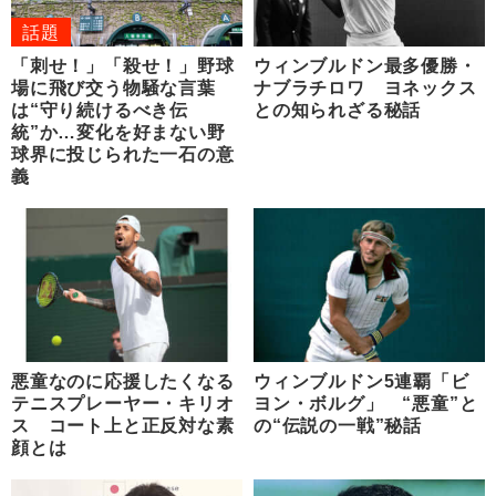
話題
「刺せ！」「殺せ！」野球
ウィンブルドン最多優勝・
場に飛び交う物騒な言葉
ナブラチロワ ヨネックス
は“守り続けるべき伝
との知られざる秘話
統”か…変化を好まない野
球界に投じられた一石の意
義
悪童なのに応援したくなる
ウィンブルドン5連覇「ビ
テニスプレーヤー・キリオ
ヨン・ボルグ」 “悪童”と
ス コート上と正反対な素
の“伝説の一戦”秘話
顔とは