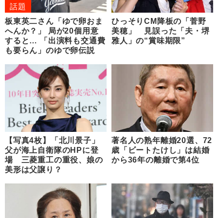
話題
板東英二さん「ゆで卵おま
ひっそりCM降板の「菅野
へんか？」 局が20個用意
美穂」 見誤った「夫・堺
すると… 「出演料も交通費
雅人」の“賞味期限”
も要らん」のゆで卵伝説
【写真4枚】「北川景子」
著名人の熟年離婚20選、72
父が海上自衛隊のHPに登
歳「ビートたけし」は結婚
場 三菱重工の重役、娘の
から36年の離婚で第4位
美形は父譲り？