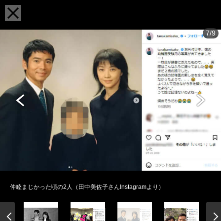
7/9
仲睦まじかった頃の2人（田中美佐子さんInstagramより）