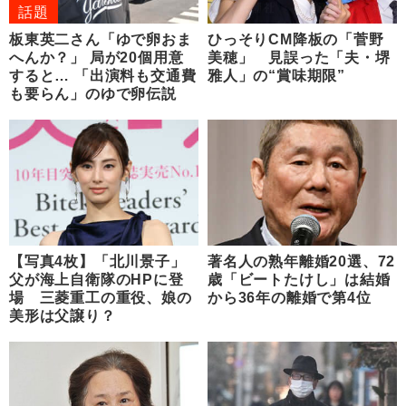
話題
板東英二さん「ゆで卵おま
ひっそりCM降板の「菅野
へんか？」 局が20個用意
美穂」 見誤った「夫・堺
すると… 「出演料も交通費
雅人」の“賞味期限”
も要らん」のゆで卵伝説
【写真4枚】「北川景子」
著名人の熟年離婚20選、72
父が海上自衛隊のHPに登
歳「ビートたけし」は結婚
場 三菱重工の重役、娘の
から36年の離婚で第4位
美形は父譲り？