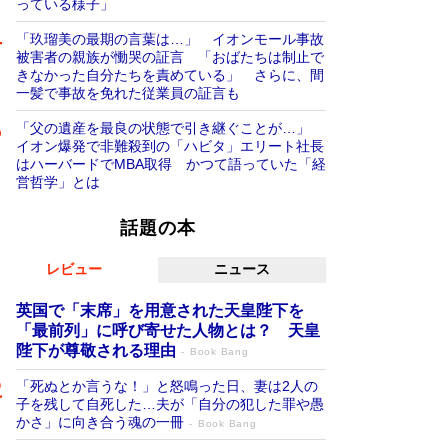
っている様子」
「玖瑠美の最期の言葉は…」 イオンモール事故
被害者の親族が慟哭の証言 「おばたちは制止で
きなかった自分たちを責めている」 さらに、間
一髪で事故を免れた従業員の証言も
「父の遺産を最良の状態で引き継ぐことが…」
イオン爆発で非難殺到の「ハビタ」エリート社長
はハーバードでMBA取得 かつて語っていた「経
営哲学」とは
話題の本
レビュー
ニュース
英国で「末席」を用意された天皇陛下を
「最前列」に呼び寄せた人物とは？ 天皇
陛下が尊敬される理由
Book Bang
「死ぬとか言うな！」と怒鳴った日、妻は2人の
子を残して自死した…夫が「自分の犯した罪や愚
かさ」に向き合う魂の一冊
Book Bang