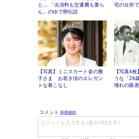
と… 「出演料も交通費も要ら
宅の台所
ん」のゆで卵伝説
【写真】ミニスカート姿の雅
【写真4枚
子さま お若き頃のエレガン
うな「2
トな着こなし
憧れの眼