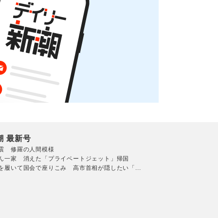
潮 最新号
震 修羅の人間模様
ん一家 消えた「プライベートジェット」帰国
を履いて国会で座りこみ 高市首相が隠したい「...