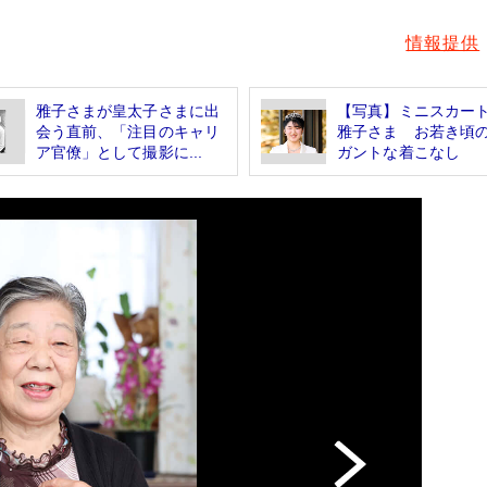
情報提供
雅子さまが皇太子さまに出
【写真】ミニスカー
会う直前、「注目のキャリ
雅子さま お若き頃
ア官僚」として撮影に...
ガントな着こなし