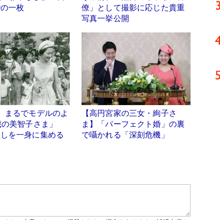
での一枚
僚」として撮影に応じた貴重
写真一挙公開
】まるでモデルのよ
【高円宮家の三女・絢子さ
6歳の美智子さま」
ま】「パーフェクト婚」の裏
差しを一身に集める
で囁かれる「深刻危機」