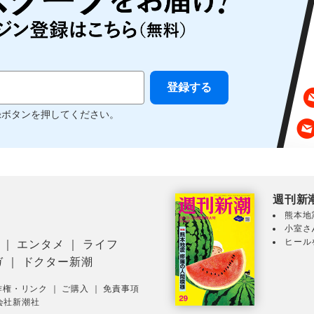
録ボタンを押してください。
週刊新
熊本地
小室さ
ヒール
｜
エンタメ
｜
ライフ
ガ
｜
ドクター新潮
作権・リンク
｜
ご購入
｜
免責事項
会社新潮社