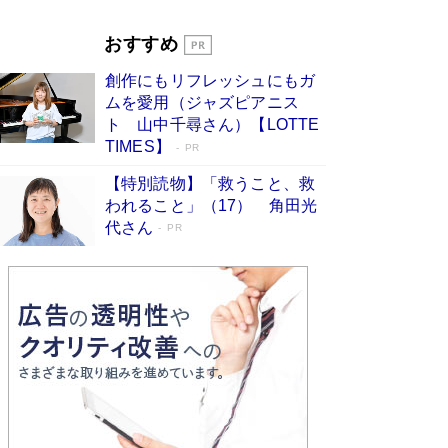
Book Bang
「『火垂るの墓』は、大嘘である」原作者が抱き
おすすめ
続けた“自責の念”とは…「自己憐憫は描きたくな
い」監督が徹底的にこだわったこと（後編） #
創作にもリフレッシュにもガ
戦争の記憶
Book Bang
ムを愛用（ジャズピアニス
ト 山中千尋さん）【LOTTE
TIMES】
PR
【特別読物】「救うこと、救
われること」（17） 角田光
代さん
PR