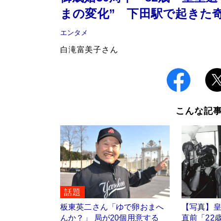
まの変化” 下田駅で起きた
エンタメ
白滝富美子さん
こんな記
話題
板東英二さん「ゆで卵おまへ
【写真】
んか？」 局が20個用意する
直前「22