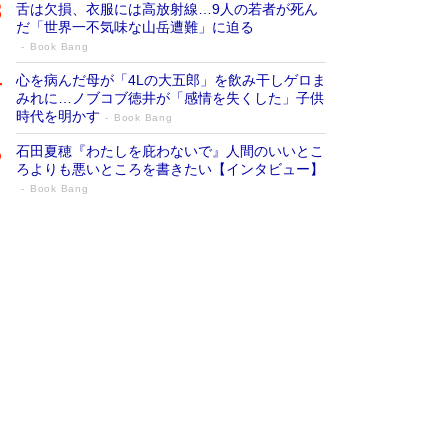
舌は欠損、衣服には高放射線…9人の若者が死ん
だ「世界一不気味な山岳遭難」に迫る
Book Bang
心を病んだ母が「4Lの大五郎」を飲み干しゲロま
みれに…ノブコブ徳井が「感情を失くした」子供
時代を明かす
Book Bang
石田夏穂『わたしを庇わないで』人間のいいとこ
ろよりも悪いところを書きたい【インタビュー】
Book Bang
73歳でも働くしかない 「老後レス時代」
に交通誘導員の独白が話題
Book Bang
「なんで？ そんな馬鹿な……」90歳になった作
家・阿刀田高さんが、ひとり暮らしの生活を明か
す
Book Bang
追悼・東野圭吾さん 週間ベストセラーランキン
グに『容疑者Xの献身』『白夜行』など代表作が
並ぶ［文庫ベストセラー］
Book Bang
和田秀樹の70代、80代向け新書がベスト3を独
占 上半期1位にも選出［新書ベストセラー］