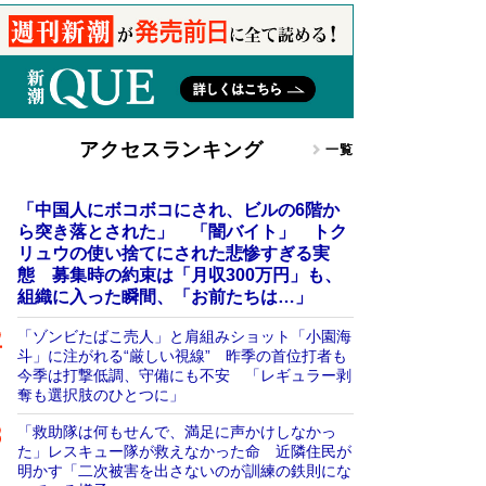
アクセスランキング
一覧
「中国人にボコボコにされ、ビルの6階か
ら突き落とされた」 「闇バイト」 トク
リュウの使い捨てにされた悲惨すぎる実
態 募集時の約束は「月収300万円」も、
組織に入った瞬間、「お前たちは…」
「ゾンビたばこ売人」と肩組みショット「小園海
斗」に注がれる“厳しい視線” 昨季の首位打者も
今季は打撃低調、守備にも不安 「レギュラー剥
奪も選択肢のひとつに」
「救助隊は何もせんで、満足に声かけしなかっ
た」レスキュー隊が救えなかった命 近隣住民が
明かす「二次被害を出さないのが訓練の鉄則にな