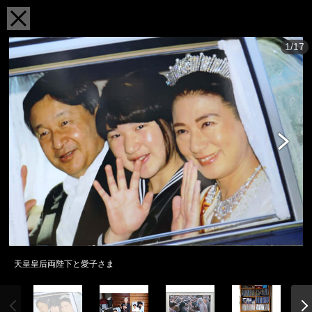
1/17
天皇皇后両陛下と愛子さま