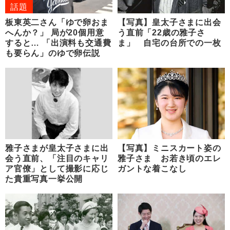
話題
板東英二さん「ゆで卵おま
【写真】皇太子さまに出会
へんか？」 局が20個用意
う直前「22歳の雅子さ
すると… 「出演料も交通費
ま」 自宅の台所での一枚
も要らん」のゆで卵伝説
雅子さまが皇太子さまに出
【写真】ミニスカート姿の
会う直前、「注目のキャリ
雅子さま お若き頃のエレ
ア官僚」として撮影に応じ
ガントな着こなし
た貴重写真一挙公開