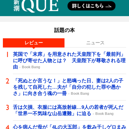
話題の本
レビュー
ニュース
英国で「末席」を用意された天皇陛下を「最前列」
に呼び寄せた人物とは？ 天皇陛下が尊敬される理
由
Book Bang
「死ぬとか言うな！」と怒鳴った日、妻は2人の子
を残して自死した…夫が「自分の犯した罪や愚か
さ」に向き合う魂の一冊
Book Bang
舌は欠損、衣服には高放射線…9人の若者が死んだ
「世界一不気味な山岳遭難」に迫る
Book Bang
心を病んだ母が「4Lの大五郎」を飲み干しゲロまみ