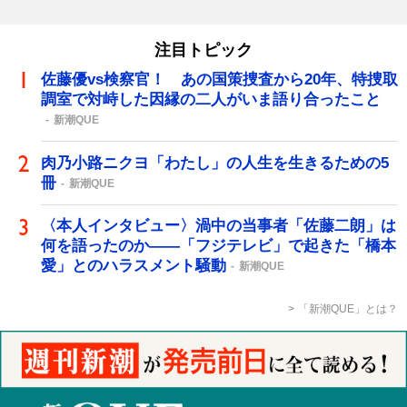
注目トピック
佐藤優vs検察官！ あの国策捜査から20年、特捜取
調室で対峙した因縁の二人がいま語り合ったこと
新潮QUE
肉乃小路ニクヨ「わたし」の人生を生きるための5
冊
新潮QUE
〈本人インタビュー〉渦中の当事者「佐藤二朗」は
何を語ったのか――「フジテレビ」で起きた「橋本
愛」とのハラスメント騒動
新潮QUE
「新潮QUE」とは？