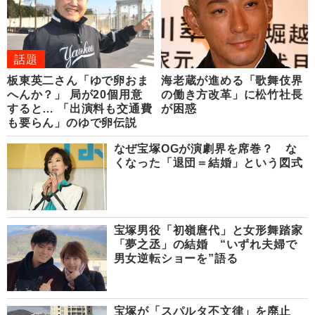
話題
板東英二さん「ゆで卵おま
海老蔵が進める「歌舞伎界
へんか？」 局が20個用意
の働き方改革」に松竹社長
すると… 「出演料も交通費
が困惑
も要らん」のゆで卵伝説
なぜ宝塚OGが演劇界を席巻？ な
くなった「退団＝結婚」という図式
宝塚男役「初嶺麿代」と女形舞踏家
「夢之丞」の結婚 “いずれ夫婦で
男女逆転ショーを”語る
宝塚が「スパルタ不文律」を廃止