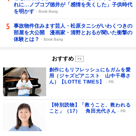
れに…ノブコブ徳井が「感情を失くした」子供時代
を明かす
Book Bang
事故物件住みます芸人・松原タニシがいわくつきの
部屋を大公開 漫画家・清野とおるが聞いた衝撃の
体験とは？
Book Bang
おすすめ
創作にもリフレッシュにもガムを愛
用（ジャズピアニスト 山中千尋さ
ん）【LOTTE TIMES】
PR
【特別読物】「救うこと、救われる
こと」（17） 角田光代さん
PR