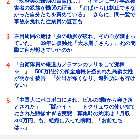
「玖瑠美の最期の言葉は…」 イオンモール事故被
害者の親族が慟哭の証言 「おばたちは制止できな
かった自分たちを責めている」 さらに、間一髪で
事故を免れた従業員の証言も
左目周囲の痣は「脳の動脈が破れ、その血が溜まっ
ていた」 09年に孤独死「大原麗子さん」、死の間
際に何が起きていたのか
「自衛隊員や報道カメラマンのフリをして泥棒
を…」 500万円分の預金通帳を盗まれた高齢女性
が明かす被害 「外出が怖くなり、避難所にも行け
ない」
「中国人にボコボコにされ、ビルの6階から突き落
とされた」 「闇バイト」 トクリュウの使い捨て
にされた悲惨すぎる実態 募集時の約束は「月収
300万円」も、組織に入った瞬間、「お前たち
は…」