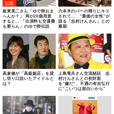
話題
板東英二さん「ゆで卵おま
六本木のバーの帰りにキス
へんか？」 局が20個用意
されて… “最後の女性”が
すると… 「出演料も交通費
語る「志村けんさん」との
も要らん」のゆで卵伝説
最期
高倉健が「高級鮨店」を貸
上島竜兵さん交流秘話 志
し切り口説いたアイドルと
村けんさんとの初対面
は？
を“嫌だ”、不遇の有吉弘行
に“こいつは面白いから”