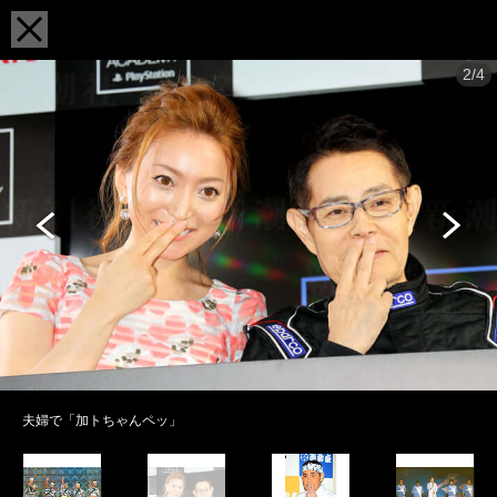
2/4
夫婦で「加トちゃんペッ」